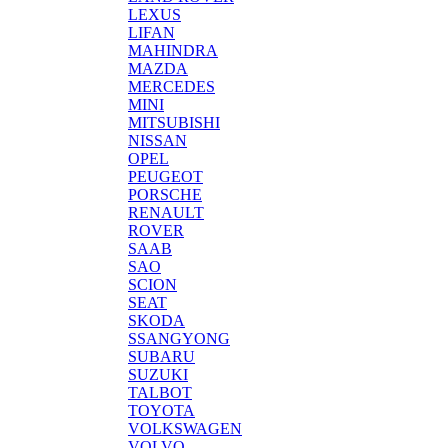
LEXUS
LIFAN
MAHINDRA
MAZDA
MERCEDES
MINI
MITSUBISHI
NISSAN
OPEL
PEUGEOT
PORSCHE
RENAULT
ROVER
SAAB
SAO
SCION
SEAT
SKODA
SSANGYONG
SUBARU
SUZUKI
TALBOT
TOYOTA
VOLKSWAGEN
VOLVO