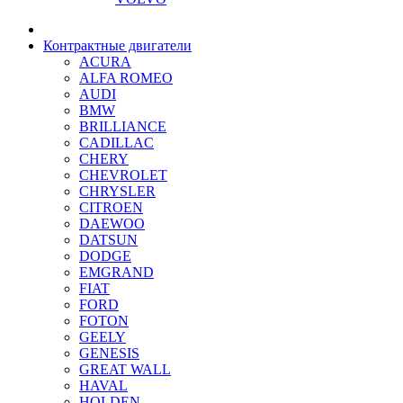
Контрактные двигатели
ACURA
ALFA ROMEO
AUDI
BMW
BRILLIANCE
CADILLAC
CHERY
CHEVROLET
CHRYSLER
CITROEN
DAEWOO
DATSUN
DODGE
EMGRAND
FIAT
FORD
FOTON
GEELY
GENESIS
GREAT WALL
HAVAL
HOLDEN