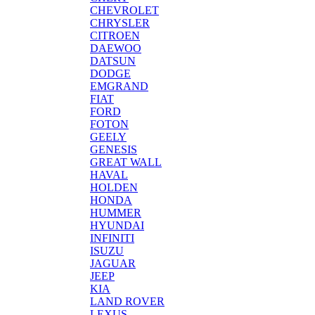
CHEVROLET
CHRYSLER
CITROEN
DAEWOO
DATSUN
DODGE
EMGRAND
FIAT
FORD
FOTON
GEELY
GENESIS
GREAT WALL
HAVAL
HOLDEN
HONDA
HUMMER
HYUNDAI
INFINITI
ISUZU
JAGUAR
JEEP
KIA
LAND ROVER
LEXUS