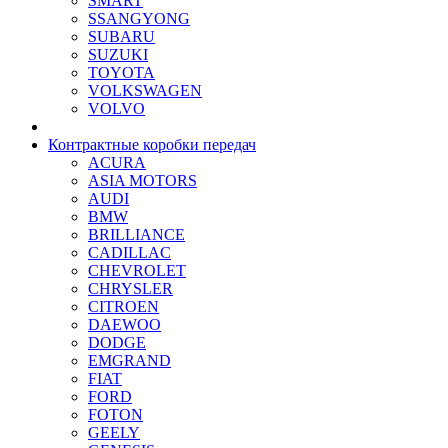
SMART
SSANGYONG
SUBARU
SUZUKI
TOYOTA
VOLKSWAGEN
VOLVO
Контрактные коробки передач
ACURA
ASIA MOTORS
AUDI
BMW
BRILLIANCE
CADILLAC
CHEVROLET
CHRYSLER
CITROEN
DAEWOO
DODGE
EMGRAND
FIAT
FORD
FOTON
GEELY