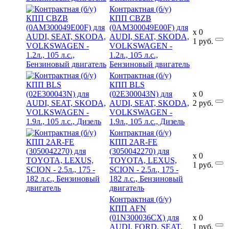
Контрактная (б/у)
КПП CBZB
(0AM300049E00F) для
x
0
AUDI, SEAT, SKODA,
1
руб.
VOLKSWAGEN -
1.2л., 105 л.с.,
Бензиновый двигатель
Контрактная (б/у)
КПП BLS
(02E300043N) для
x
0
AUDI, SEAT, SKODA,
2
руб.
VOLKSWAGEN -
1.9л., 105 л.с., Дизель
Контрактная (б/у)
КПП 2AR-FE
(3050042270) для
x
0
TOYOTA, LEXUS,
1
руб.
SCION - 2.5л., 175 -
182 л.с., Бензиновый
двигатель
Контрактная (б/у)
КПП AFN
(01N300036CX) для
x
0
AUDI, FORD, SEAT,
1
руб.