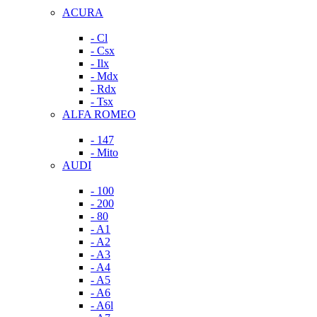
ACURA
- Cl
- Csx
- Ilx
- Mdx
- Rdx
- Tsx
ALFA ROMEO
- 147
- Mito
AUDI
- 100
- 200
- 80
- A1
- A2
- A3
- A4
- A5
- A6
- A6l