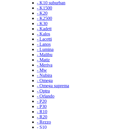
- K10 suburban
- K1500
- K20
- K2500
- K30
- Kadett
- Kalos
- Lacetti
- Lanos
- Lumina
- Malibu
- Matiz
- Meriva
- Mw
- Nubira
- Omega
- Omega suprema
- Optra
- Orlando
- P20
- P30
- R10
- R20
- Rezzo
- S10