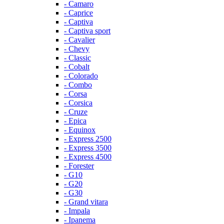
- Camaro
- Caprice
- Captiva
- Captiva sport
- Cavalier
- Chevy
- Classic
- Cobalt
- Colorado
- Combo
- Corsa
- Corsica
- Cruze
- Epica
- Equinox
- Express 2500
- Express 3500
- Express 4500
- Forester
- G10
- G20
- G30
- Grand vitara
- Impala
- Ipanema