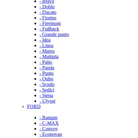
- Bravo
- Doblo
- Ducato
- Fiorino
- Freemont
- Fullback
- Grande punto
- Idea
- Linea
- Marea
- Multipla
- Palio
- Panda
- Punto
- Qubo
- Scudo
- Sedici
- Siena
- Ulysse
FORD
- Bantam
- C-MAX
- Convoy
- Econovan