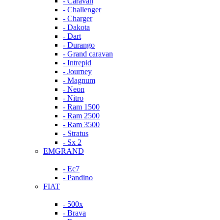
- Caravan
- Challenger
- Charger
- Dakota
- Dart
- Durango
- Grand caravan
- Intrepid
- Journey
- Magnum
- Neon
- Nitro
- Ram 1500
- Ram 2500
- Ram 3500
- Stratus
- Sx 2
EMGRAND
- Ec7
- Pandino
FIAT
- 500x
- Brava