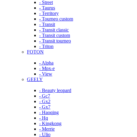
- Street
- Taurus
- Territory
- Tourneo custom
- Transit
- Transit classic
- Transit custom
- Transit tourneo
- Triton
FOTON
- Alpha
- Mpx-e
- View
GEELY
- Beauty leopard
- Gc7
- Gx2
- Gx7
- Haoqing
- Hq
- Kingkong
- Merrie
- Ulio