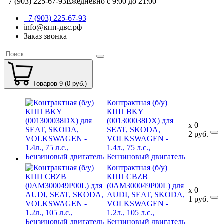
+7 (903) 225-67-93
Ежедневно с 9:00 до 21:00
+7 (903) 225-67-93
info@кпп-двс.рф
Заказ звонка
Товаров 9 (0 руб.)
Контрактная (б/у)
КПП BKY
(001300038DX) для
x
0
SEAT, SKODA,
2
руб.
VOLKSWAGEN -
1.4л., 75 л.с.,
Бензиновый двигатель
Контрактная (б/у)
КПП CBZB
(0AM300049P00L) для
x
0
AUDI, SEAT, SKODA,
1
руб.
VOLKSWAGEN -
1.2л., 105 л.с.,
Бензиновый двигатель