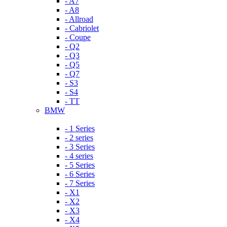
- A7
- A8
- Allroad
- Cabriolet
- Coupe
- Q2
- Q3
- Q5
- Q7
- S3
- S4
- TT
BMW
- 1 Series
- 2 series
- 3 Series
- 4 series
- 5 Series
- 6 Series
- 7 Series
- X1
- X2
- X3
- X4