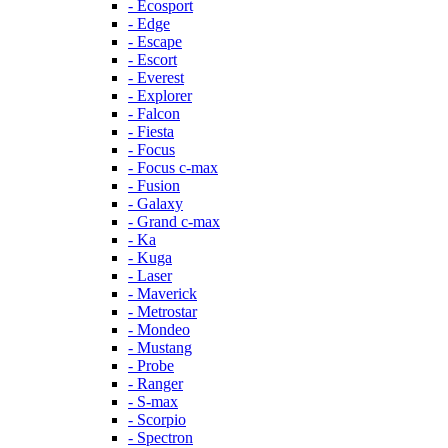
- Ecosport
- Edge
- Escape
- Escort
- Everest
- Explorer
- Falcon
- Fiesta
- Focus
- Focus c-max
- Fusion
- Galaxy
- Grand c-max
- Ka
- Kuga
- Laser
- Maverick
- Metrostar
- Mondeo
- Mustang
- Probe
- Ranger
- S-max
- Scorpio
- Spectron