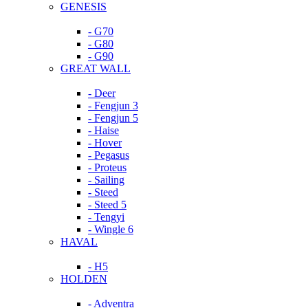
GENESIS
- G70
- G80
- G90
GREAT WALL
- Deer
- Fengjun 3
- Fengjun 5
- Haise
- Hover
- Pegasus
- Proteus
- Sailing
- Steed
- Steed 5
- Tengyi
- Wingle 6
HAVAL
- H5
HOLDEN
- Adventra