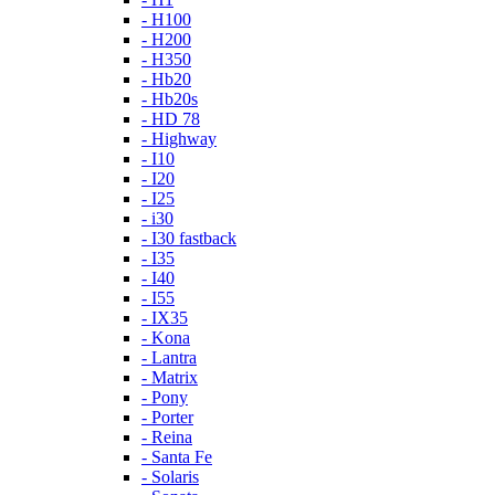
- H100
- H200
- H350
- Hb20
- Hb20s
- HD 78
- Highway
- I10
- I20
- I25
- i30
- I30 fastback
- I35
- I40
- I55
- IX35
- Kona
- Lantra
- Matrix
- Pony
- Porter
- Reina
- Santa Fe
- Solaris