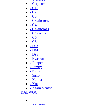
- C-quatre
- C15
- C2
- C3
- C3 aircross
- C4
- C4 aircross
- C4 cactus
- C5
- C8
- Ds3
- Ds4
- Ds5
- Evasion
- Jumper
- Jumpy
- Nemo
- Saxo
- Xantia
- Xm
- Xsara picasso
DAEWOO
- 1
- Adventra