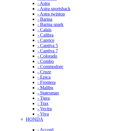
- Astra
- Astra sportsback
- Astra twintop
- Barina
- Barina spark
- Calais
- Calibra
- Caprice
- Captiva 5
- Captiva 7
- Colorado
- Combo
- Commodore
- Cruze
- Epica
- Frontera
- Malibu
- Statesman
- Tigra
- Trax
- Vectra
- Viva
HONDA
- Accord