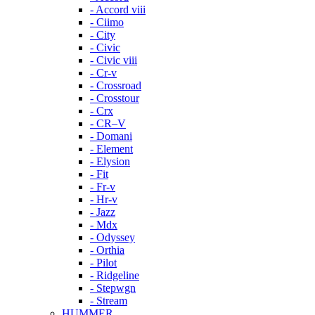
- Accord viii
- Ciimo
- City
- Civic
- Civic viii
- Cr-v
- Crossroad
- Crosstour
- Crx
- CR–V
- Domani
- Element
- Elysion
- Fit
- Fr-v
- Hr-v
- Jazz
- Mdx
- Odyssey
- Orthia
- Pilot
- Ridgeline
- Stepwgn
- Stream
HUMMER