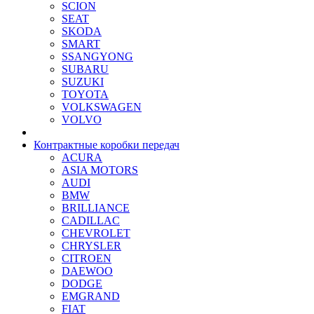
SCION
SEAT
SKODA
SMART
SSANGYONG
SUBARU
SUZUKI
TOYOTA
VOLKSWAGEN
VOLVO
Контрактные коробки передач
ACURA
ASIA MOTORS
AUDI
BMW
BRILLIANCE
CADILLAC
CHEVROLET
CHRYSLER
CITROEN
DAEWOO
DODGE
EMGRAND
FIAT