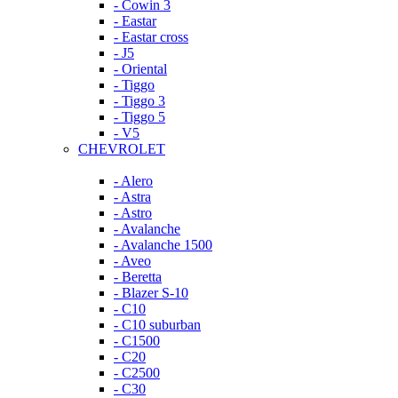
- Cowin 3
- Eastar
- Eastar cross
- J5
- Oriental
- Tiggo
- Tiggo 3
- Tiggo 5
- V5
CHEVROLET
- Alero
- Astra
- Astro
- Avalanche
- Avalanche 1500
- Aveo
- Beretta
- Blazer S-10
- C10
- C10 suburban
- C1500
- C20
- C2500
- C30