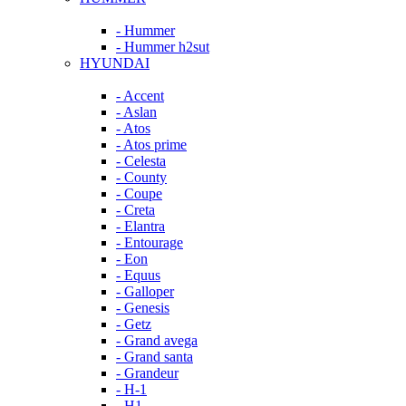
- Hummer
- Hummer h2sut
HYUNDAI
- Accent
- Aslan
- Atos
- Atos prime
- Celesta
- County
- Coupe
- Creta
- Elantra
- Entourage
- Eon
- Equus
- Galloper
- Genesis
- Getz
- Grand avega
- Grand santa
- Grandeur
- H-1
- H1