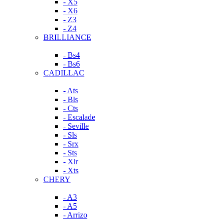
- X5
- X6
- Z3
- Z4
BRILLIANCE
- Bs4
- Bs6
CADILLAC
- Ats
- Bls
- Cts
- Escalade
- Seville
- Sls
- Srx
- Sts
- Xlr
- Xts
CHERY
- A3
- A5
- Arrizo