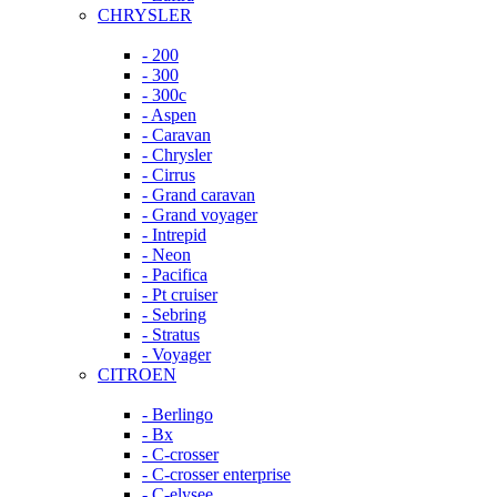
CHRYSLER
- 200
- 300
- 300c
- Aspen
- Caravan
- Chrysler
- Cirrus
- Grand caravan
- Grand voyager
- Intrepid
- Neon
- Pacifica
- Pt cruiser
- Sebring
- Stratus
- Voyager
CITROEN
- Berlingo
- Bx
- C-crosser
- C-crosser enterprise
- C-elysee