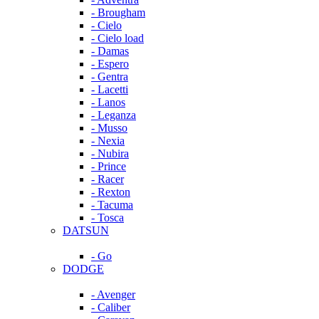
- Brougham
- Cielo
- Cielo load
- Damas
- Espero
- Gentra
- Lacetti
- Lanos
- Leganza
- Musso
- Nexia
- Nubira
- Prince
- Racer
- Rexton
- Tacuma
- Tosca
DATSUN
- Go
DODGE
- Avenger
- Caliber