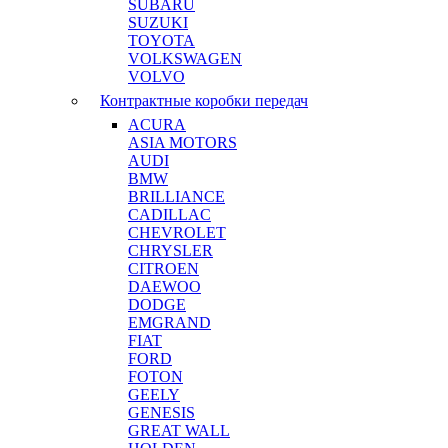
SUBARU
SUZUKI
TOYOTA
VOLKSWAGEN
VOLVO
Контрактные коробки передач
ACURA
ASIA MOTORS
AUDI
BMW
BRILLIANCE
CADILLAC
CHEVROLET
CHRYSLER
CITROEN
DAEWOO
DODGE
EMGRAND
FIAT
FORD
FOTON
GEELY
GENESIS
GREAT WALL