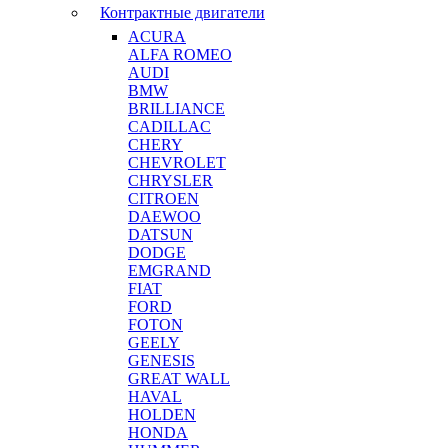
Контрактные двигатели
ACURA
ALFA ROMEO
AUDI
BMW
BRILLIANCE
CADILLAC
CHERY
CHEVROLET
CHRYSLER
CITROEN
DAEWOO
DATSUN
DODGE
EMGRAND
FIAT
FORD
FOTON
GEELY
GENESIS
GREAT WALL
HAVAL
HOLDEN
HONDA