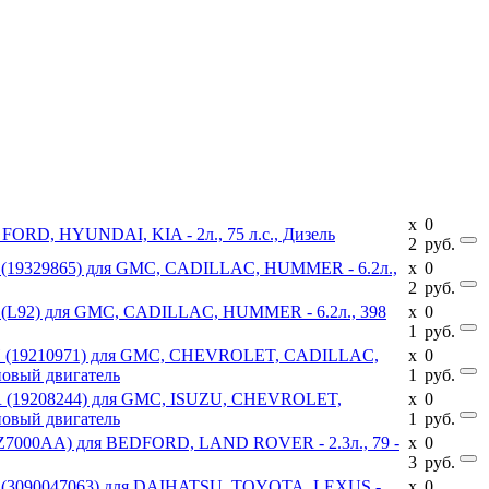
x
0
 FORD, HYUNDAI, KIA - 2л., 75 л.с., Дизель
2
руб.
92 (19329865) для GMC, CADILLAC, HUMMER - 6.2л.,
x
0
2
руб.
2 (L92) для GMC, CADILLAC, HUMMER - 6.2л., 398
x
0
1
руб.
L9H (19210971) для GMC, CHEVROLET, CADILLAC,
x
0
новый двигатель
1
руб.
LR (19208244) для GMC, ISUZU, CHEVROLET,
x
0
новый двигатель
1
руб.
S4Z7000AA) для BEDFORD, LAND ROVER - 2.3л., 79 -
x
0
3
руб.
E (3090047063) для DAIHATSU, TOYOTA, LEXUS -
x
0