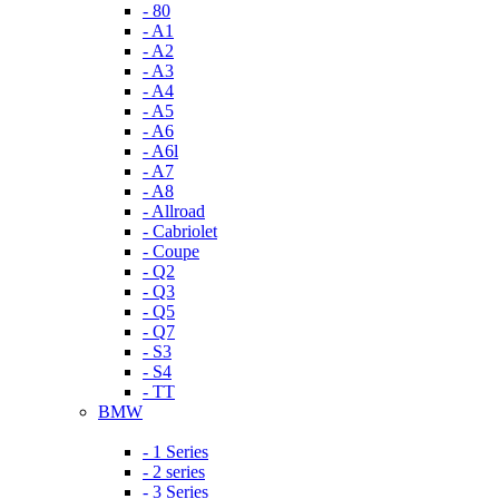
- 80
- A1
- A2
- A3
- A4
- A5
- A6
- A6l
- A7
- A8
- Allroad
- Cabriolet
- Coupe
- Q2
- Q3
- Q5
- Q7
- S3
- S4
- TT
BMW
- 1 Series
- 2 series
- 3 Series