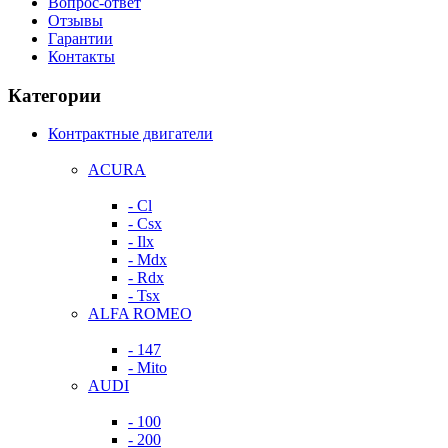
Вопрос-ответ
Отзывы
Гарантии
Контакты
Категории
Контрактные двигатели
ACURA
- Cl
- Csx
- Ilx
- Mdx
- Rdx
- Tsx
ALFA ROMEO
- 147
- Mito
AUDI
- 100
- 200