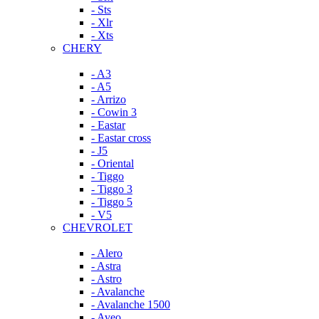
- Sts
- Xlr
- Xts
CHERY
- A3
- A5
- Arrizo
- Cowin 3
- Eastar
- Eastar cross
- J5
- Oriental
- Tiggo
- Tiggo 3
- Tiggo 5
- V5
CHEVROLET
- Alero
- Astra
- Astro
- Avalanche
- Avalanche 1500
- Aveo