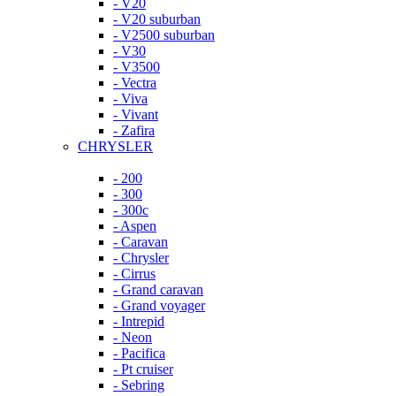
- V20
- V20 suburban
- V2500 suburban
- V30
- V3500
- Vectra
- Viva
- Vivant
- Zafira
CHRYSLER
- 200
- 300
- 300c
- Aspen
- Caravan
- Chrysler
- Cirrus
- Grand caravan
- Grand voyager
- Intrepid
- Neon
- Pacifica
- Pt cruiser
- Sebring