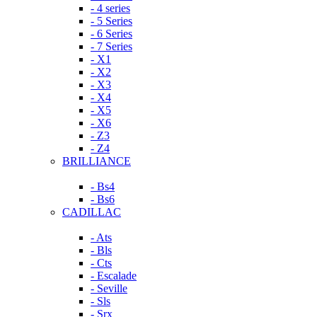
- 4 series
- 5 Series
- 6 Series
- 7 Series
- X1
- X2
- X3
- X4
- X5
- X6
- Z3
- Z4
BRILLIANCE
- Bs4
- Bs6
CADILLAC
- Ats
- Bls
- Cts
- Escalade
- Seville
- Sls
- Srx