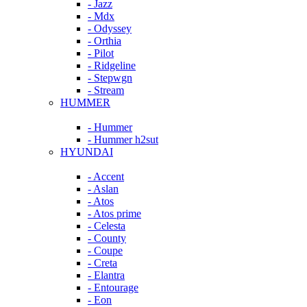
- Jazz
- Mdx
- Odyssey
- Orthia
- Pilot
- Ridgeline
- Stepwgn
- Stream
HUMMER
- Hummer
- Hummer h2sut
HYUNDAI
- Accent
- Aslan
- Atos
- Atos prime
- Celesta
- County
- Coupe
- Creta
- Elantra
- Entourage
- Eon