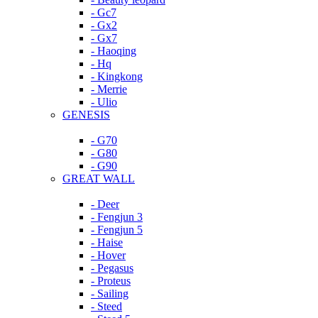
- Gc7
- Gx2
- Gx7
- Haoqing
- Hq
- Kingkong
- Merrie
- Ulio
GENESIS
- G70
- G80
- G90
GREAT WALL
- Deer
- Fengjun 3
- Fengjun 5
- Haise
- Hover
- Pegasus
- Proteus
- Sailing
- Steed