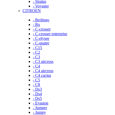
- Stratus
- Voyager
CITROEN
- Berlingo
- Bx
- C-crosser
- C-crosser enterprise
- C-elysee
- C-quatre
- C15
- C2
- C3
- C3 aircross
- C4
- C4 aircross
- C4 cactus
- C5
- C8
- Ds3
- Ds4
- Ds5
- Evasion
- Jumper
- Jumpy