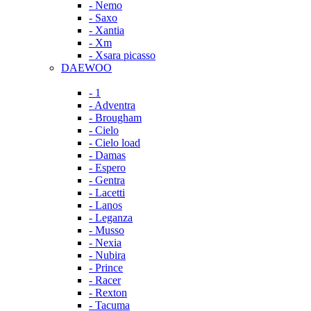
- Nemo
- Saxo
- Xantia
- Xm
- Xsara picasso
DAEWOO
- 1
- Adventra
- Brougham
- Cielo
- Cielo load
- Damas
- Espero
- Gentra
- Lacetti
- Lanos
- Leganza
- Musso
- Nexia
- Nubira
- Prince
- Racer
- Rexton
- Tacuma