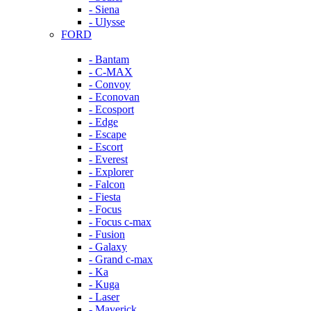
- Siena
- Ulysse
FORD
- Bantam
- C-MAX
- Convoy
- Econovan
- Ecosport
- Edge
- Escape
- Escort
- Everest
- Explorer
- Falcon
- Fiesta
- Focus
- Focus c-max
- Fusion
- Galaxy
- Grand c-max
- Ka
- Kuga
- Laser
- Maverick