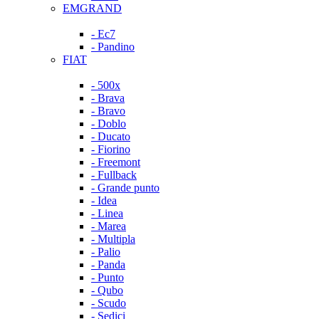
EMGRAND
- Ec7
- Pandino
FIAT
- 500x
- Brava
- Bravo
- Doblo
- Ducato
- Fiorino
- Freemont
- Fullback
- Grande punto
- Idea
- Linea
- Marea
- Multipla
- Palio
- Panda
- Punto
- Qubo
- Scudo
- Sedici