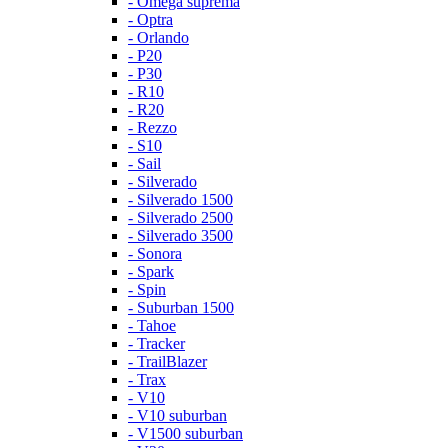
- Omega suprema
- Optra
- Orlando
- P20
- P30
- R10
- R20
- Rezzo
- S10
- Sail
- Silverado
- Silverado 1500
- Silverado 2500
- Silverado 3500
- Sonora
- Spark
- Spin
- Suburban 1500
- Tahoe
- Tracker
- TrailBlazer
- Trax
- V10
- V10 suburban
- V1500 suburban