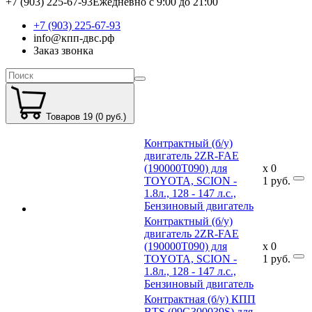
+7 (903) 225-67-93
Ежедневно с 9:00 до 21:00
+7 (903) 225-67-93
info@кпп-двс.рф
Заказ звонка
Товаров 19 (0 руб.)
Контрактный (б/у)
двигатель 2ZR-FAE
(190000T090) для
x
0
TOYOTA, SCION -
1
руб.
1.8л., 128 - 147 л.с.,
Бензиновый двигатель
Контрактный (б/у)
двигатель 2ZR-FAE
(190000T090) для
x
0
TOYOTA, SCION -
1
руб.
1.8л., 128 - 147 л.с.,
Бензиновый двигатель
Контрактная (б/у) КПП
BTS (09G300039S) для