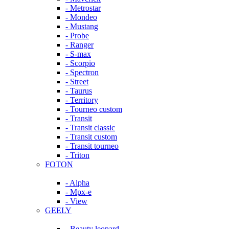
- Metrostar
- Mondeo
- Mustang
- Probe
- Ranger
- S-max
- Scorpio
- Spectron
- Street
- Taurus
- Territory
- Tourneo custom
- Transit
- Transit classic
- Transit custom
- Transit tourneo
- Triton
FOTON
- Alpha
- Mpx-e
- View
GEELY
- Beauty leopard