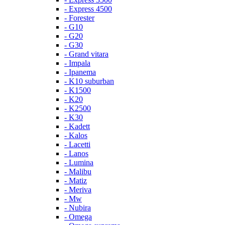
- Express 4500
- Forester
- G10
- G20
- G30
- Grand vitara
- Impala
- Ipanema
- K10 suburban
- K1500
- K20
- K2500
- K30
- Kadett
- Kalos
- Lacetti
- Lanos
- Lumina
- Malibu
- Matiz
- Meriva
- Mw
- Nubira
- Omega