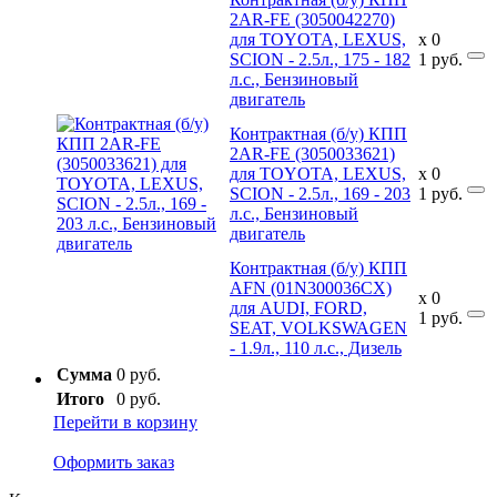
2AR-FE (3050042270)
для TOYOTA, LEXUS,
x
0
SCION - 2.5л., 175 - 182
1
руб.
л.с., Бензиновый
двигатель
Контрактная (б/у) КПП
2AR-FE (3050033621)
для TOYOTA, LEXUS,
x
0
SCION - 2.5л., 169 - 203
1
руб.
л.с., Бензиновый
двигатель
Контрактная (б/у) КПП
AFN (01N300036CX)
x
0
для AUDI, FORD,
1
руб.
SEAT, VOLKSWAGEN
- 1.9л., 110 л.с., Дизель
Сумма
0 руб.
Итого
0 руб.
Перейти в корзину
Оформить заказ