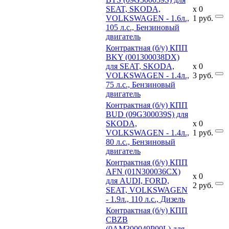
SEAT, SKODA,
x
0
VOLKSWAGEN - 1.6л.,
1
руб.
105 л.с., Бензиновый
двигатель
Контрактная (б/у) КПП
BKY (001300038DX)
для SEAT, SKODA,
x
0
VOLKSWAGEN - 1.4л.,
3
руб.
75 л.с., Бензиновый
двигатель
Контрактная (б/у) КПП
BUD (09G300039S) для
SKODA,
x
0
VOLKSWAGEN - 1.4л.,
1
руб.
80 л.с., Бензиновый
двигатель
Контрактная (б/у) КПП
AFN (01N300036CX)
x
0
для AUDI, FORD,
2
руб.
SEAT, VOLKSWAGEN
- 1.9л., 110 л.с., Дизель
Контрактная (б/у) КПП
CBZB
(0AM300049P00L) для