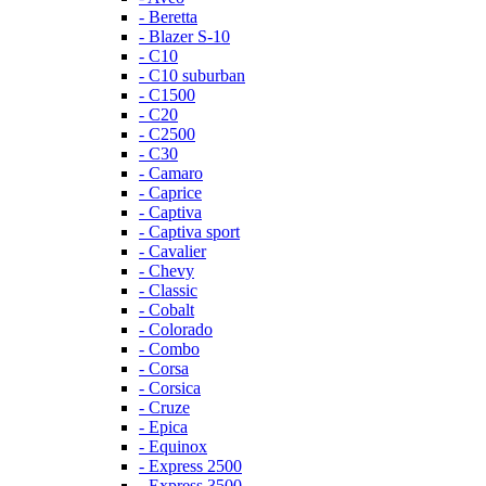
- Beretta
- Blazer S-10
- C10
- C10 suburban
- C1500
- C20
- C2500
- C30
- Camaro
- Caprice
- Captiva
- Captiva sport
- Cavalier
- Chevy
- Classic
- Cobalt
- Colorado
- Combo
- Corsa
- Corsica
- Cruze
- Epica
- Equinox
- Express 2500
- Express 3500