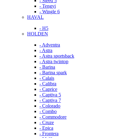
- Steed 5
- Tengyi
- Wingle 6
HAVAL
- H5
HOLDEN
- Adventra
- Astra
- Astra sportsback
- Astra twintop
- Barina
- Barina spark
- Calais
- Calibra
- Caprice
- Captiva 5
- Captiva 7
- Colorado
- Combo
- Commodore
- Cruze
- Epica
- Frontera