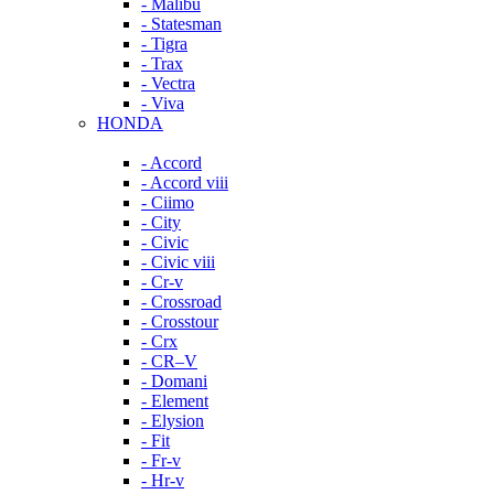
- Malibu
- Statesman
- Tigra
- Trax
- Vectra
- Viva
HONDA
- Accord
- Accord viii
- Ciimo
- City
- Civic
- Civic viii
- Cr-v
- Crossroad
- Crosstour
- Crx
- CR–V
- Domani
- Element
- Elysion
- Fit
- Fr-v
- Hr-v