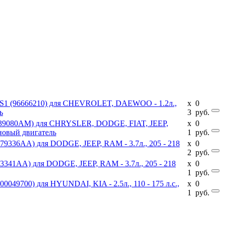
12S1 (96666210) для CHEVROLET, DAEWOO - 1.2л.,
x
0
ь
3
руб.
8239080AM) для CHRYSLER, DODGE, FIAT, JEEP,
x
0
иновый двигатель
1
руб.
79336AA) для DODGE, JEEP, RAM - 3.7л., 205 - 218
x
0
2
руб.
3341AA) для DODGE, JEEP, RAM - 3.7л., 205 - 218
x
0
1
руб.
0049700) для HYUNDAI, KIA - 2.5л., 110 - 175 л.с.,
x
0
1
руб.