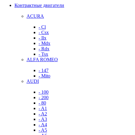
Контрактные двигатели
ACURA
- Cl
- Csx
- Ilx
- Mdx
- Rdx
- Tsx
ALFA ROMEO
- 147
- Mito
AUDI
- 100
- 200
- 80
- A1
- A2
- A3
- A4
- A5