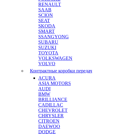
RENAULT
SAAB
SCION
SEAT
SKODA
SMART
SSANGYONG
SUBARU
SUZUKI
TOYOTA
VOLKSWAGEN
VOLVO
Контрактные коробки передач
ACURA
ASIA MOTORS
AUDI
BMW
BRILLIANCE
CADILLAC
CHEVROLET
CHRYSLER
CITROEN
DAEWOO
DODGE