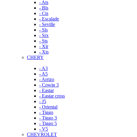
- Ats
- Bls
- Cts
- Escalade
- Seville
- Sls
- Srx
- Sts
- Xlr
- Xts
CHERY
- A3
- A5
- Arrizo
- Cowin 3
- Eastar
- Eastar cross
- J5
- Oriental
- Tiggo
- Tiggo 3
- Tiggo 5
- V5
CHEVROLET