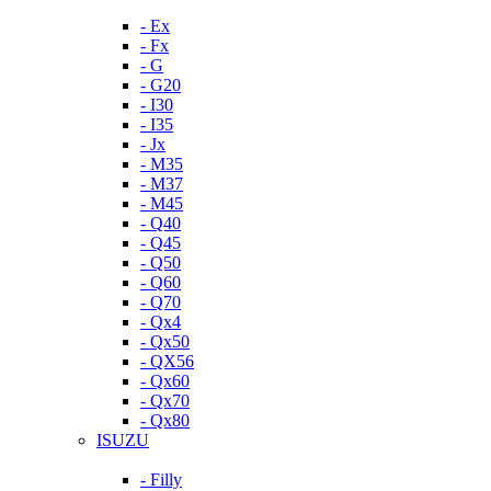
- Ex
- Fx
- G
- G20
- I30
- I35
- Jx
- M35
- M37
- M45
- Q40
- Q45
- Q50
- Q60
- Q70
- Qx4
- Qx50
- QX56
- Qx60
- Qx70
- Qx80
ISUZU
- Filly