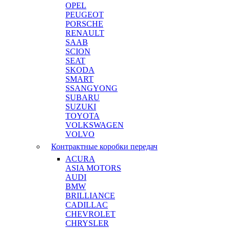
OPEL
PEUGEOT
PORSCHE
RENAULT
SAAB
SCION
SEAT
SKODA
SMART
SSANGYONG
SUBARU
SUZUKI
TOYOTA
VOLKSWAGEN
VOLVO
Контрактные коробки передач
ACURA
ASIA MOTORS
AUDI
BMW
BRILLIANCE
CADILLAC
CHEVROLET
CHRYSLER