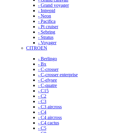
- Grand voyager
- Intrepid
- Neon
- Pacifica
- Pt cruiser
- Sebring
- Stratus
- Voyager
CITROEN
- Berlingo
- Bx
- C-crosser
- C-crosser enterprise
- C-elysee
- C-quatre
- C15
- C2
- C3
- C3 aircross
- C4
- C4 aircross
- C4 cactus
- C5