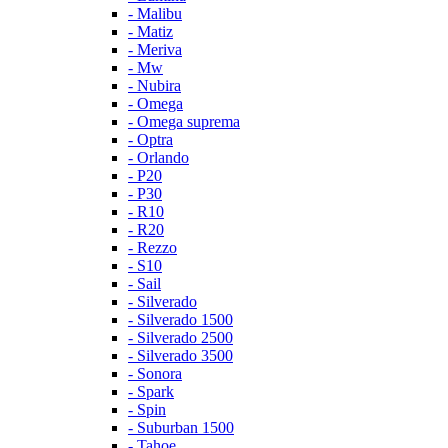
- Malibu
- Matiz
- Meriva
- Mw
- Nubira
- Omega
- Omega suprema
- Optra
- Orlando
- P20
- P30
- R10
- R20
- Rezzo
- S10
- Sail
- Silverado
- Silverado 1500
- Silverado 2500
- Silverado 3500
- Sonora
- Spark
- Spin
- Suburban 1500
- Tahoe