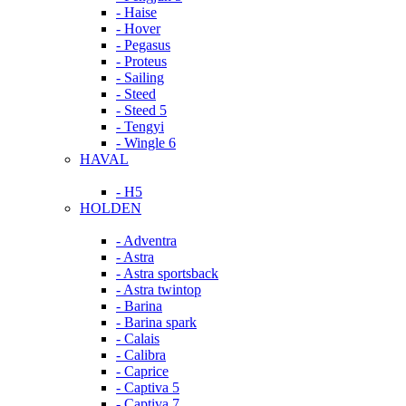
- Haise
- Hover
- Pegasus
- Proteus
- Sailing
- Steed
- Steed 5
- Tengyi
- Wingle 6
HAVAL
- H5
HOLDEN
- Adventra
- Astra
- Astra sportsback
- Astra twintop
- Barina
- Barina spark
- Calais
- Calibra
- Caprice
- Captiva 5
- Captiva 7