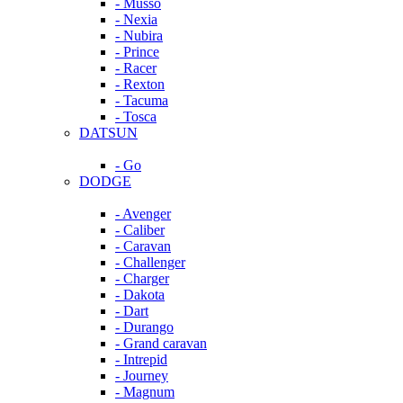
- Musso
- Nexia
- Nubira
- Prince
- Racer
- Rexton
- Tacuma
- Tosca
DATSUN
- Go
DODGE
- Avenger
- Caliber
- Caravan
- Challenger
- Charger
- Dakota
- Dart
- Durango
- Grand caravan
- Intrepid
- Journey
- Magnum