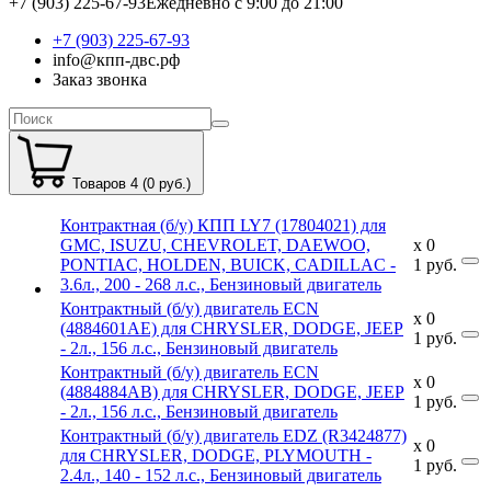
+7 (903) 225-67-93
Ежедневно с 9:00 до 21:00
+7 (903) 225-67-93
info@кпп-двс.рф
Заказ звонка
Товаров 4 (0 руб.)
Контрактная (б/у) КПП LY7 (17804021) для
GMC, ISUZU, CHEVROLET, DAEWOO,
x
0
PONTIAC, HOLDEN, BUICK, CADILLAC -
1
руб.
3.6л., 200 - 268 л.с., Бензиновый двигатель
Контрактный (б/у) двигатель ECN
x
0
(4884601AE) для CHRYSLER, DODGE, JEEP
1
руб.
- 2л., 156 л.с., Бензиновый двигатель
Контрактный (б/у) двигатель ECN
x
0
(4884884AB) для CHRYSLER, DODGE, JEEP
1
руб.
- 2л., 156 л.с., Бензиновый двигатель
Контрактный (б/у) двигатель EDZ (R3424877)
x
0
для CHRYSLER, DODGE, PLYMOUTH -
1
руб.
2.4л., 140 - 152 л.с., Бензиновый двигатель