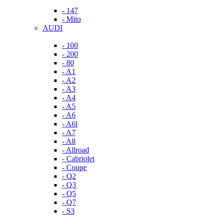
- 147
- Mito
AUDI
- 100
- 200
- 80
- A1
- A2
- A3
- A4
- A5
- A6
- A6l
- A7
- A8
- Allroad
- Cabriolet
- Coupe
- Q2
- Q3
- Q5
- Q7
- S3