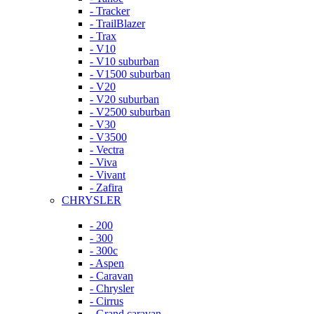
- Tracker
- TrailBlazer
- Trax
- V10
- V10 suburban
- V1500 suburban
- V20
- V20 suburban
- V2500 suburban
- V30
- V3500
- Vectra
- Viva
- Vivant
- Zafira
CHRYSLER
- 200
- 300
- 300c
- Aspen
- Caravan
- Chrysler
- Cirrus
- Grand caravan