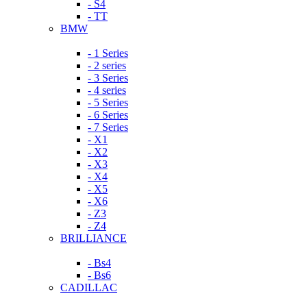
- S4
- TT
BMW
- 1 Series
- 2 series
- 3 Series
- 4 series
- 5 Series
- 6 Series
- 7 Series
- X1
- X2
- X3
- X4
- X5
- X6
- Z3
- Z4
BRILLIANCE
- Bs4
- Bs6
CADILLAC