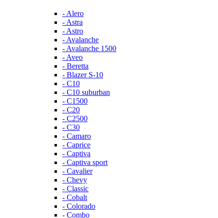
- Alero
- Astra
- Astro
- Avalanche
- Avalanche 1500
- Aveo
- Beretta
- Blazer S-10
- C10
- C10 suburban
- C1500
- C20
- C2500
- C30
- Camaro
- Caprice
- Captiva
- Captiva sport
- Cavalier
- Chevy
- Classic
- Cobalt
- Colorado
- Combo