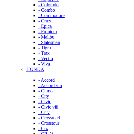
- Colorado
- Combo
- Commodore
- Cruze
- Epica
- Frontera
- Malibu
- Statesman
- Tigra
- Trax
- Vectra
- Viva
HONDA
- Accord
- Accord viii
- Ciimo
- City
- Civic
- Civic viii
- Cr-v
- Crossroad
- Crosstour
- Crx
- CR–V