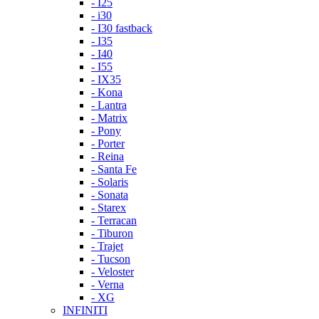
- I25
- i30
- I30 fastback
- I35
- I40
- I55
- IX35
- Kona
- Lantra
- Matrix
- Pony
- Porter
- Reina
- Santa Fe
- Solaris
- Sonata
- Starex
- Terracan
- Tiburon
- Trajet
- Tucson
- Veloster
- Verna
- XG
INFINITI