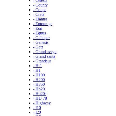
- Celesta
- County
- Coupe
- Creta
- Elantra
- Entourage
- Eon
- Equus
- Galloper
- Genesis
- Getz
- Grand avega
- Grand santa
- Grandeur
- H-1
- H1
- H100
- H200
- H350
- Hb20
- Hb20s
- HD 78
- Highway
- I10
- I20