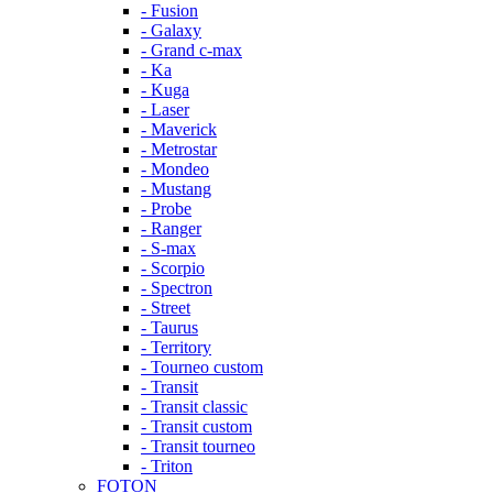
- Fusion
- Galaxy
- Grand c-max
- Ka
- Kuga
- Laser
- Maverick
- Metrostar
- Mondeo
- Mustang
- Probe
- Ranger
- S-max
- Scorpio
- Spectron
- Street
- Taurus
- Territory
- Tourneo custom
- Transit
- Transit classic
- Transit custom
- Transit tourneo
- Triton
FOTON