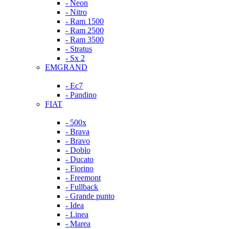
- Neon
- Nitro
- Ram 1500
- Ram 2500
- Ram 3500
- Stratus
- Sx 2
EMGRAND
- Ec7
- Pandino
FIAT
- 500x
- Brava
- Bravo
- Doblo
- Ducato
- Fiorino
- Freemont
- Fullback
- Grande punto
- Idea
- Linea
- Marea