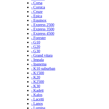
- Corsa
- Corsica
- Cruze
- Epica
- Equinox
- Express 2500
- Express 3500
- Express 4500
- Forester
- G10
- G20
- G30
- Grand vitara
- Impala
- Ipanema
- K10 suburban
- K1500
- K20
- K2500
- K30
- Kadett
- Kalos
- Lacetti
- Lanos
- Lumina