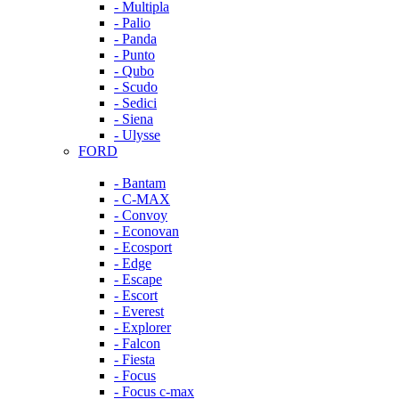
- Multipla
- Palio
- Panda
- Punto
- Qubo
- Scudo
- Sedici
- Siena
- Ulysse
FORD
- Bantam
- C-MAX
- Convoy
- Econovan
- Ecosport
- Edge
- Escape
- Escort
- Everest
- Explorer
- Falcon
- Fiesta
- Focus
- Focus c-max