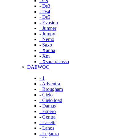
- C8
- Ds3
- Ds4
- Ds5
- Evasion
- Jumper
- Jumpy
- Nemo
- Saxo
- Xantia
- Xm
- Xsara picasso
DAEWOO
- 1
- Adventra
- Brougham
- Cielo
- Cielo load
- Damas
- Espero
- Gentra
- Lacetti
- Lanos
- Leganza