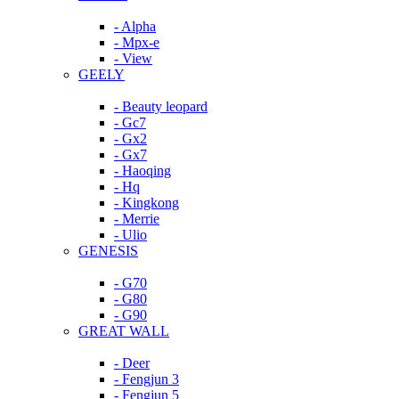
- Alpha
- Mpx-e
- View
GEELY
- Beauty leopard
- Gc7
- Gx2
- Gx7
- Haoqing
- Hq
- Kingkong
- Merrie
- Ulio
GENESIS
- G70
- G80
- G90
GREAT WALL
- Deer
- Fengjun 3
- Fengjun 5