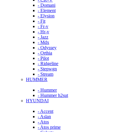
- Domani
- Element
- Elysion
- Fit
- Fr-v
- Hr-v
- Jazz
- Mdx
- Odyssey
- Orthia
- Pilot
- Ridgeline
- Stepwgn
- Stream
HUMMER
- Hummer
- Hummer h2sut
HYUNDAI
- Accent
- Aslan
- Atos
- Atos prime