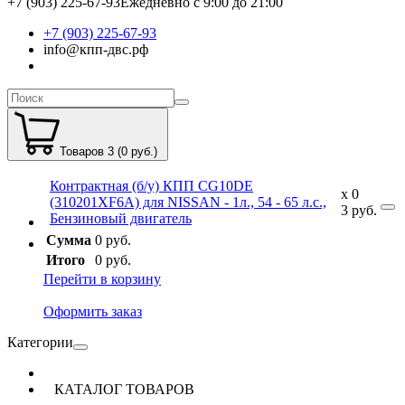
+7 (903) 225-67-93
Ежедневно с 9:00 до 21:00
+7 (903) 225-67-93
info@кпп-двс.рф
Товаров 3 (0 руб.)
Контрактная (б/у) КПП CG10DE
x
0
(310201XF6A) для NISSAN - 1л., 54 - 65 л.с.,
3
руб.
Бензиновый двигатель
Сумма
0 руб.
Итого
0 руб.
Перейти в корзину
Оформить заказ
Категории
КАТАЛОГ ТОВАРОВ