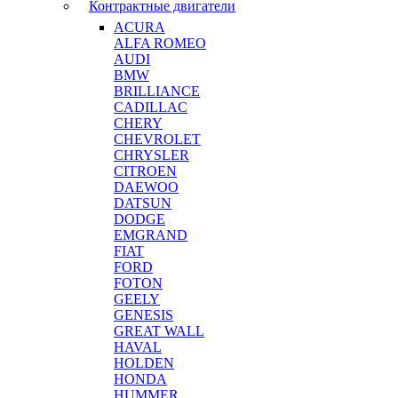
Контрактные двигатели
ACURA
ALFA ROMEO
AUDI
BMW
BRILLIANCE
CADILLAC
CHERY
CHEVROLET
CHRYSLER
CITROEN
DAEWOO
DATSUN
DODGE
EMGRAND
FIAT
FORD
FOTON
GEELY
GENESIS
GREAT WALL
HAVAL
HOLDEN
HONDA
HUMMER