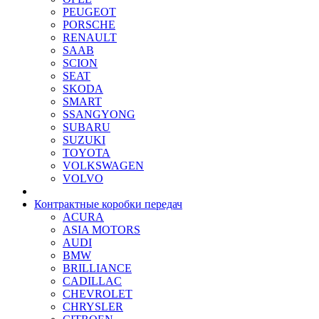
PEUGEOT
PORSCHE
RENAULT
SAAB
SCION
SEAT
SKODA
SMART
SSANGYONG
SUBARU
SUZUKI
TOYOTA
VOLKSWAGEN
VOLVO
Контрактные коробки передач
ACURA
ASIA MOTORS
AUDI
BMW
BRILLIANCE
CADILLAC
CHEVROLET
CHRYSLER