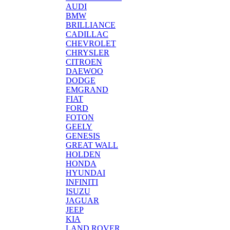
AUDI
BMW
BRILLIANCE
CADILLAC
CHEVROLET
CHRYSLER
CITROEN
DAEWOO
DODGE
EMGRAND
FIAT
FORD
FOTON
GEELY
GENESIS
GREAT WALL
HOLDEN
HONDA
HYUNDAI
INFINITI
ISUZU
JAGUAR
JEEP
KIA
LAND ROVER