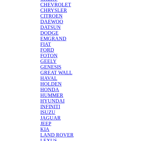
CHEVROLET
CHRYSLER
CITROEN
DAEWOO
DATSUN
DODGE
EMGRAND
FIAT
FORD
FOTON
GEELY
GENESIS
GREAT WALL
HAVAL
HOLDEN
HONDA
HUMMER
HYUNDAI
INFINITI
ISUZU
JAGUAR
JEEP
KIA
LAND ROVER
LEXUS