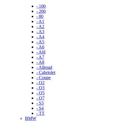
- 100
- 200
- 80
- A1
- A2
- A3
- A4
- A5
- A6
- A6l
- A7
- A8
- Allroad
- Cabriolet
- Coupe
- Q2
- Q3
- Q5
- Q7
- S3
- S4
- TT
BMW