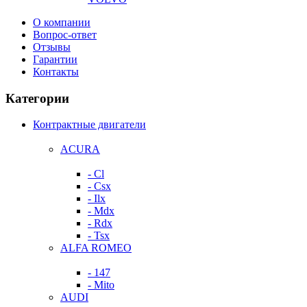
О компании
Вопрос-ответ
Отзывы
Гарантии
Контакты
Категории
Контрактные двигатели
ACURA
- Cl
- Csx
- Ilx
- Mdx
- Rdx
- Tsx
ALFA ROMEO
- 147
- Mito
AUDI