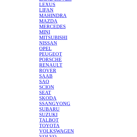
LEXUS
LIFAN
MAHINDRA
MAZDA
MERCEDES
MINI
MITSUBISHI
NISSAN
OPEL
PEUGEOT
PORSCHE
RENAULT
ROVER
SAAB
SAO
SCION
SEAT
SKODA
SSANGYONG
SUBARU
SUZUKI
TALBOT
TOYOTA
VOLKSWAGEN
VOLVO