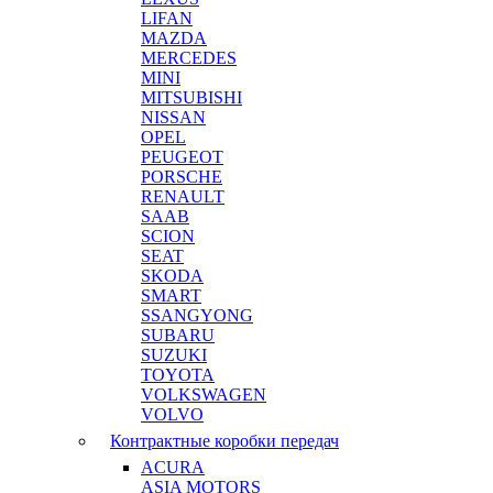
LIFAN
MAZDA
MERCEDES
MINI
MITSUBISHI
NISSAN
OPEL
PEUGEOT
PORSCHE
RENAULT
SAAB
SCION
SEAT
SKODA
SMART
SSANGYONG
SUBARU
SUZUKI
TOYOTA
VOLKSWAGEN
VOLVO
Контрактные коробки передач
ACURA
ASIA MOTORS