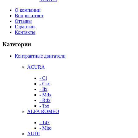
О компании
Вопрос-ответ
Отзывы
Гарантии
Контакты
Категории
Контрактные двигатели
ACURA
- Cl
- Csx
- Ilx
- Mdx
- Rdx
- Tsx
ALFA ROMEO
- 147
- Mito
AUDI