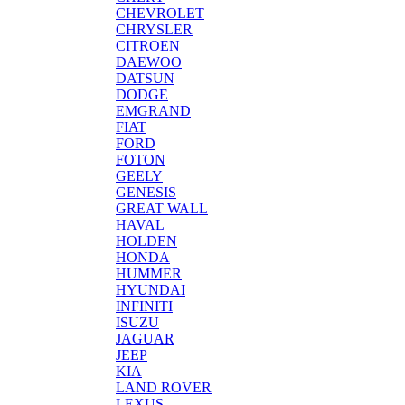
CHEVROLET
CHRYSLER
CITROEN
DAEWOO
DATSUN
DODGE
EMGRAND
FIAT
FORD
FOTON
GEELY
GENESIS
GREAT WALL
HAVAL
HOLDEN
HONDA
HUMMER
HYUNDAI
INFINITI
ISUZU
JAGUAR
JEEP
KIA
LAND ROVER
LEXUS