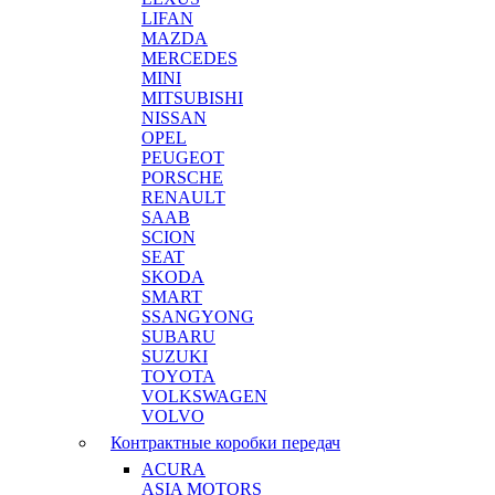
LIFAN
MAZDA
MERCEDES
MINI
MITSUBISHI
NISSAN
OPEL
PEUGEOT
PORSCHE
RENAULT
SAAB
SCION
SEAT
SKODA
SMART
SSANGYONG
SUBARU
SUZUKI
TOYOTA
VOLKSWAGEN
VOLVO
Контрактные коробки передач
ACURA
ASIA MOTORS