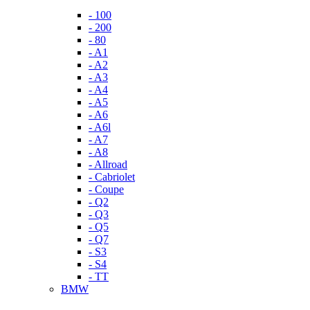
- 100
- 200
- 80
- A1
- A2
- A3
- A4
- A5
- A6
- A6l
- A7
- A8
- Allroad
- Cabriolet
- Coupe
- Q2
- Q3
- Q5
- Q7
- S3
- S4
- TT
BMW