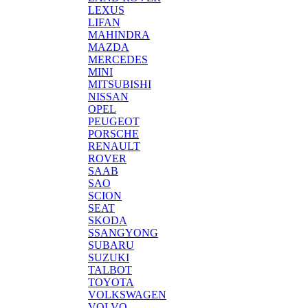
LEXUS
LIFAN
MAHINDRA
MAZDA
MERCEDES
MINI
MITSUBISHI
NISSAN
OPEL
PEUGEOT
PORSCHE
RENAULT
ROVER
SAAB
SAO
SCION
SEAT
SKODA
SSANGYONG
SUBARU
SUZUKI
TALBOT
TOYOTA
VOLKSWAGEN
VOLVO