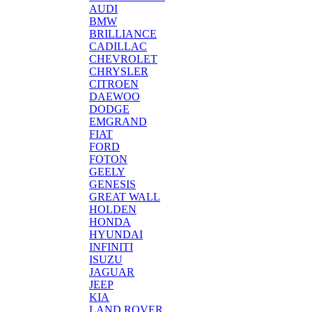
AUDI
BMW
BRILLIANCE
CADILLAC
CHEVROLET
CHRYSLER
CITROEN
DAEWOO
DODGE
EMGRAND
FIAT
FORD
FOTON
GEELY
GENESIS
GREAT WALL
HOLDEN
HONDA
HYUNDAI
INFINITI
ISUZU
JAGUAR
JEEP
KIA
LAND ROVER