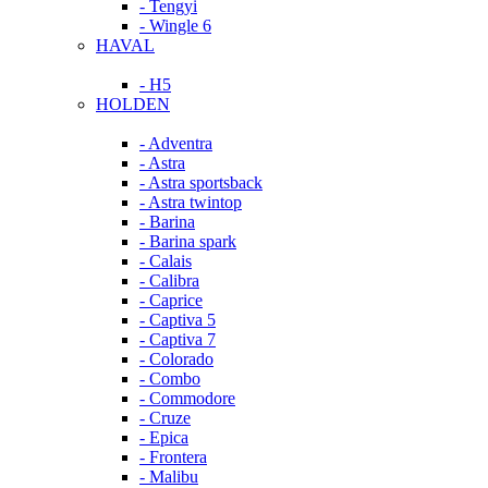
- Tengyi
- Wingle 6
HAVAL
- H5
HOLDEN
- Adventra
- Astra
- Astra sportsback
- Astra twintop
- Barina
- Barina spark
- Calais
- Calibra
- Caprice
- Captiva 5
- Captiva 7
- Colorado
- Combo
- Commodore
- Cruze
- Epica
- Frontera
- Malibu