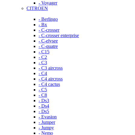
- Voyager
CITROEN
- Berlingo
- Bx
- C-crosser
- C-crosser enterprise
- C-elysee
- C-quatre
- C15
- C2
- C3
- C3 aircross
- C4
- C4 aircross
- C4 cactus
- C5
- C8
- Ds3
- Ds4
- Ds5
- Evasion
- Jumper
- Jumpy
- Nemo