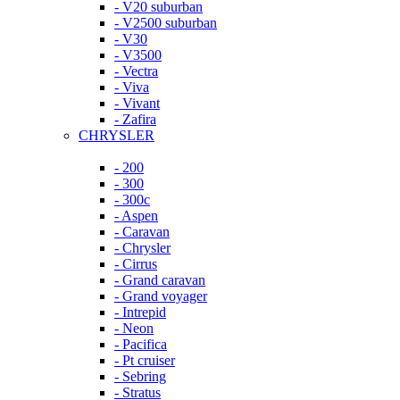
- V20 suburban
- V2500 suburban
- V30
- V3500
- Vectra
- Viva
- Vivant
- Zafira
CHRYSLER
- 200
- 300
- 300c
- Aspen
- Caravan
- Chrysler
- Cirrus
- Grand caravan
- Grand voyager
- Intrepid
- Neon
- Pacifica
- Pt cruiser
- Sebring
- Stratus