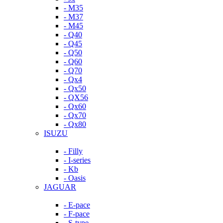
- M35
- M37
- M45
- Q40
- Q45
- Q50
- Q60
- Q70
- Qx4
- Qx50
- QX56
- Qx60
- Qx70
- Qx80
ISUZU
- Filly
- I-series
- Kb
- Oasis
JAGUAR
- E-pace
- F-pace
- S-type