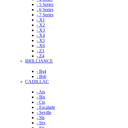
- 5 Series
- 6 Series
- 7 Series
- X1
- X2
- X3
- X4
- X5
- X6
- Z3
- Z4
BRILLIANCE
- Bs4
- Bs6
CADILLAC
- Ats
- Bls
- Cts
- Escalade
- Seville
- Sls
- Srx
- Sts