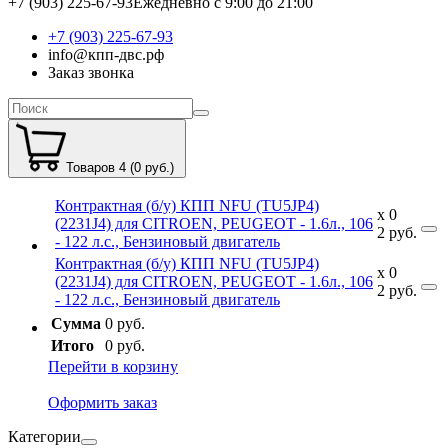
+7 (903) 225-67-93
Ежедневно с 9:00 до 21:00
+7 (903) 225-67-93
info@кпп-двс.рф
Заказ звонка
Товаров 4 (0 руб.)
Контрактная (б/у) КПП NFU (TU5JP4)
x
0
(2231J4) для CITROEN, PEUGEOT - 1.6л., 106
2
руб.
- 122 л.с., Бензиновый двигатель
Контрактная (б/у) КПП NFU (TU5JP4)
x
0
(2231J4) для CITROEN, PEUGEOT - 1.6л., 106
2
руб.
- 122 л.с., Бензиновый двигатель
Сумма
0 руб.
Итого
0 руб.
Перейти в корзину
Оформить заказ
Категории