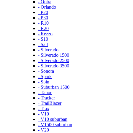
- Optra
- Orlando
- P20
- P30
- R10
- R20
- Rezzo
- S10
- Sail
- Silverado
- Silverado 1500
- Silverado 2500
- Silverado 3500
- Sonora
- Spark
- Spin
- Suburban 1500
- Tahoe
- Tracker
- TrailBlazer
- Trax
- V10
- V10 suburban
- V1500 suburban
- V20