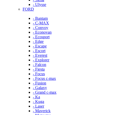
- Ulysse
FORD
- Bantam
- C-MAX
- Convoy
- Econovan
- Ecosport
- Edge
- Escape
- Escort
- Everest
- Explorer
- Falcon
- Fiesta
- Focus
- Focus c-max
- Fusion
- Galaxy
- Grand c-max
- Ka
- Kuga
- Laser
- Maverick