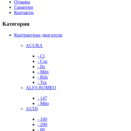
Отзывы
Гарантии
Контакты
Категории
Контрактные двигатели
ACURA
- Cl
- Csx
- Ilx
- Mdx
- Rdx
- Tsx
ALFA ROMEO
- 147
- Mito
AUDI
- 100
- 200
- 80