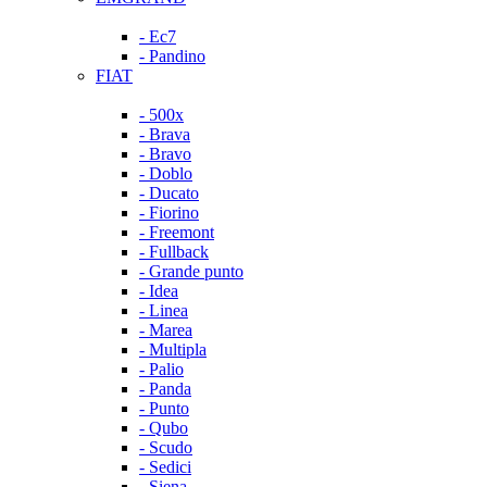
- Ec7
- Pandino
FIAT
- 500x
- Brava
- Bravo
- Doblo
- Ducato
- Fiorino
- Freemont
- Fullback
- Grande punto
- Idea
- Linea
- Marea
- Multipla
- Palio
- Panda
- Punto
- Qubo
- Scudo
- Sedici
- Siena