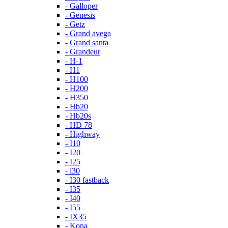
- Galloper
- Genesis
- Getz
- Grand avega
- Grand santa
- Grandeur
- H-1
- H1
- H100
- H200
- H350
- Hb20
- Hb20s
- HD 78
- Highway
- I10
- I20
- I25
- i30
- I30 fastback
- I35
- I40
- I55
- IX35
- Kona