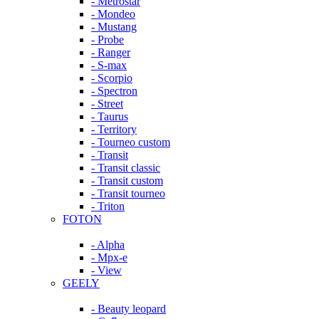
- Metrostar
- Mondeo
- Mustang
- Probe
- Ranger
- S-max
- Scorpio
- Spectron
- Street
- Taurus
- Territory
- Tourneo custom
- Transit
- Transit classic
- Transit custom
- Transit tourneo
- Triton
FOTON
- Alpha
- Mpx-e
- View
GEELY
- Beauty leopard