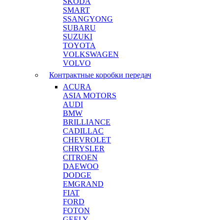
SKODA
SMART
SSANGYONG
SUBARU
SUZUKI
TOYOTA
VOLKSWAGEN
VOLVO
Контрактные коробки передач
ACURA
ASIA MOTORS
AUDI
BMW
BRILLIANCE
CADILLAC
CHEVROLET
CHRYSLER
CITROEN
DAEWOO
DODGE
EMGRAND
FIAT
FORD
FOTON
GEELY