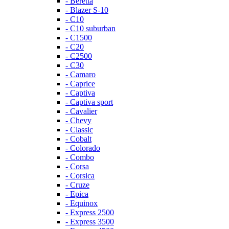
- Beretta
- Blazer S-10
- C10
- C10 suburban
- C1500
- C20
- C2500
- C30
- Camaro
- Caprice
- Captiva
- Captiva sport
- Cavalier
- Chevy
- Classic
- Cobalt
- Colorado
- Combo
- Corsa
- Corsica
- Cruze
- Epica
- Equinox
- Express 2500
- Express 3500