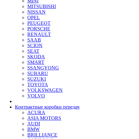
MINI
MITSUBISHI
NISSAN
OPEL
PEUGEOT
PORSCHE
RENAULT
SAAB
SCION
SEAT
SKODA
SMART
SSANGYONG
SUBARU
SUZUKI
TOYOTA
VOLKSWAGEN
VOLVO
Контрактные коробки передач
ACURA
ASIA MOTORS
AUDI
BMW
BRILLIANCE