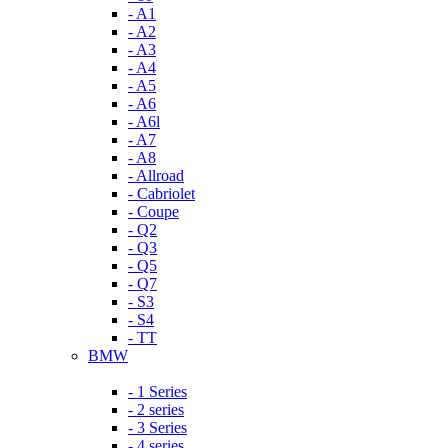
- A1
- A2
- A3
- A4
- A5
- A6
- A6l
- A7
- A8
- Allroad
- Cabriolet
- Coupe
- Q2
- Q3
- Q5
- Q7
- S3
- S4
- TT
BMW
- 1 Series
- 2 series
- 3 Series
- 4 series