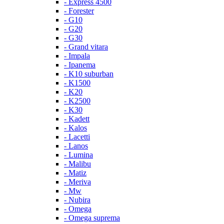
- Express 4500
- Forester
- G10
- G20
- G30
- Grand vitara
- Impala
- Ipanema
- K10 suburban
- K1500
- K20
- K2500
- K30
- Kadett
- Kalos
- Lacetti
- Lanos
- Lumina
- Malibu
- Matiz
- Meriva
- Mw
- Nubira
- Omega
- Omega suprema