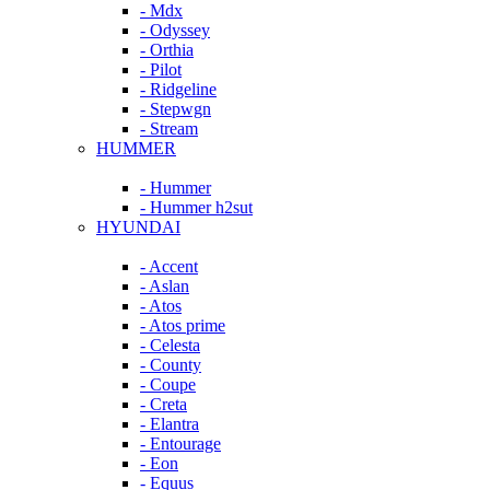
- Mdx
- Odyssey
- Orthia
- Pilot
- Ridgeline
- Stepwgn
- Stream
HUMMER
- Hummer
- Hummer h2sut
HYUNDAI
- Accent
- Aslan
- Atos
- Atos prime
- Celesta
- County
- Coupe
- Creta
- Elantra
- Entourage
- Eon
- Equus