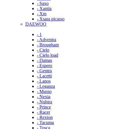
- Saxo
- Xantia
- Xm
- Xsara picasso
DAEWOO
- 1
- Adventra
- Brougham
- Cielo
- Cielo load
- Damas
- Espero
- Gentra
- Lacetti
- Lanos
- Leganza
- Musso
- Nexia
- Nubira
- Prince
- Racer
- Rexton
- Tacuma
- Tosca