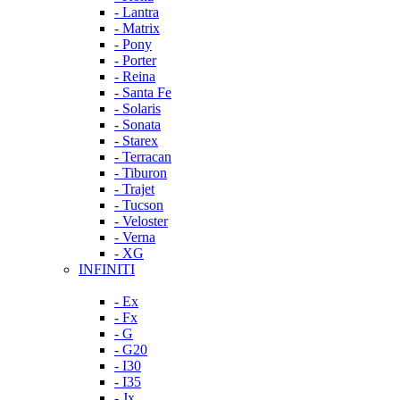
- Lantra
- Matrix
- Pony
- Porter
- Reina
- Santa Fe
- Solaris
- Sonata
- Starex
- Terracan
- Tiburon
- Trajet
- Tucson
- Veloster
- Verna
- XG
INFINITI
- Ex
- Fx
- G
- G20
- I30
- I35
- Jx