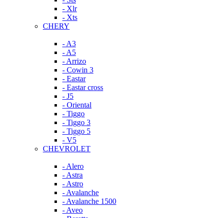
- Xlr
- Xts
CHERY
- A3
- A5
- Arrizo
- Cowin 3
- Eastar
- Eastar cross
- J5
- Oriental
- Tiggo
- Tiggo 3
- Tiggo 5
- V5
CHEVROLET
- Alero
- Astra
- Astro
- Avalanche
- Avalanche 1500
- Aveo