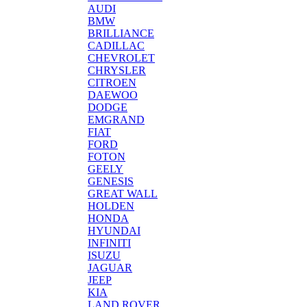
AUDI
BMW
BRILLIANCE
CADILLAC
CHEVROLET
CHRYSLER
CITROEN
DAEWOO
DODGE
EMGRAND
FIAT
FORD
FOTON
GEELY
GENESIS
GREAT WALL
HOLDEN
HONDA
HYUNDAI
INFINITI
ISUZU
JAGUAR
JEEP
KIA
LAND ROVER