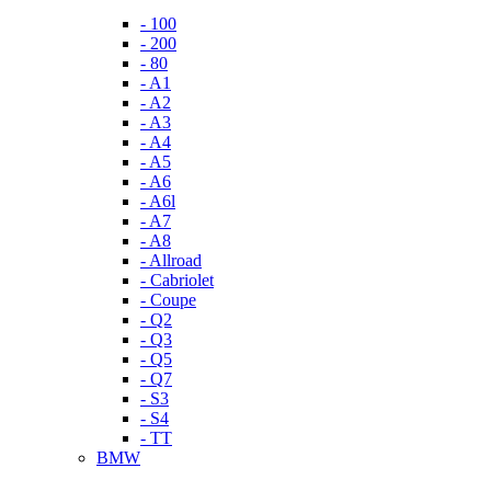
- 100
- 200
- 80
- A1
- A2
- A3
- A4
- A5
- A6
- A6l
- A7
- A8
- Allroad
- Cabriolet
- Coupe
- Q2
- Q3
- Q5
- Q7
- S3
- S4
- TT
BMW