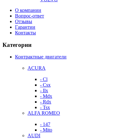
О компании
Вопрос-ответ
Отзывы
Гарантии
Контакты
Категории
Контрактные двигатели
ACURA
- Cl
- Csx
- Ilx
- Mdx
- Rdx
- Tsx
ALFA ROMEO
- 147
- Mito
AUDI