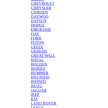
CHEVROLET
CHRYSLER
CITROEN
DAEWOO
DATSUN
DODGE
EMGRAND
FIAT
FORD
FOTON
GEELY
GENESIS
GREAT WALL
HAVAL
HOLDEN
HONDA
HUMMER
HYUNDAI
INFINITI
ISUZU
JAGUAR
JEEP
KIA
LAND ROVER
LEXUS