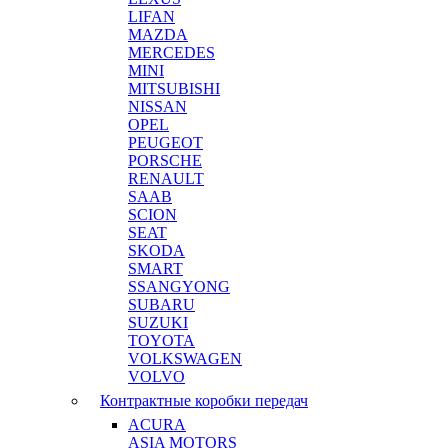
LIFAN
MAZDA
MERCEDES
MINI
MITSUBISHI
NISSAN
OPEL
PEUGEOT
PORSCHE
RENAULT
SAAB
SCION
SEAT
SKODA
SMART
SSANGYONG
SUBARU
SUZUKI
TOYOTA
VOLKSWAGEN
VOLVO
Контрактные коробки передач
ACURA
ASIA MOTORS