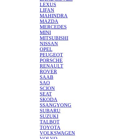
LEXUS
LIFAN
MAHINDRA
MAZDA
MERCEDES
MINI
MITSUBISHI
NISSAN
OPEL
PEUGEOT
PORSCHE
RENAULT
ROVER
SAAB
SAO
SCION
SEAT
SKODA
SSANGYONG
SUBARU
SUZUKI
TALBOT
TOYOTA
VOLKSWAGEN
VOLVO