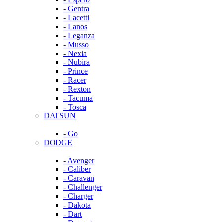
- Gentra
- Lacetti
- Lanos
- Leganza
- Musso
- Nexia
- Nubira
- Prince
- Racer
- Rexton
- Tacuma
- Tosca
DATSUN
- Go
DODGE
- Avenger
- Caliber
- Caravan
- Challenger
- Charger
- Dakota
- Dart