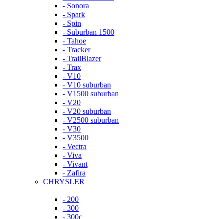
- Sonora
- Spark
- Spin
- Suburban 1500
- Tahoe
- Tracker
- TrailBlazer
- Trax
- V10
- V10 suburban
- V1500 suburban
- V20
- V20 suburban
- V2500 suburban
- V30
- V3500
- Vectra
- Viva
- Vivant
- Zafira
CHRYSLER
- 200
- 300
- 300c