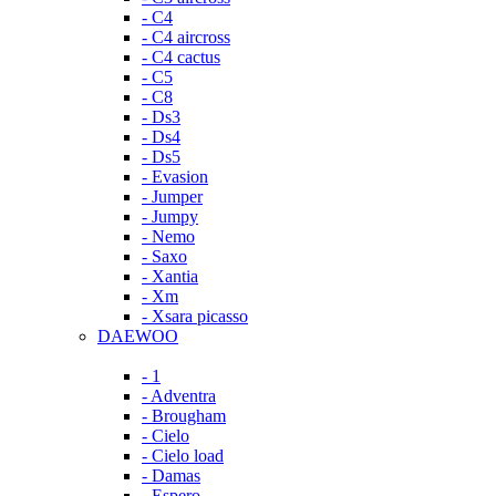
- C4
- C4 aircross
- C4 cactus
- C5
- C8
- Ds3
- Ds4
- Ds5
- Evasion
- Jumper
- Jumpy
- Nemo
- Saxo
- Xantia
- Xm
- Xsara picasso
DAEWOO
- 1
- Adventra
- Brougham
- Cielo
- Cielo load
- Damas
- Espero