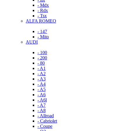
- Mdx
- Rdx
- Tsx
ALFA ROMEO
- 147
- Mito
AUDI
- 100
- 200
- 80
- A1
- A2
- A3
- A4
- A5
- A6
- A6l
- A7
- A8
- Allroad
- Cabriolet
- Coupe