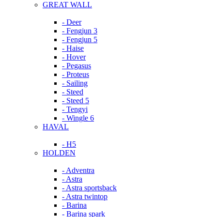
GREAT WALL
- Deer
- Fengjun 3
- Fengjun 5
- Haise
- Hover
- Pegasus
- Proteus
- Sailing
- Steed
- Steed 5
- Tengyi
- Wingle 6
HAVAL
- H5
HOLDEN
- Adventra
- Astra
- Astra sportsback
- Astra twintop
- Barina
- Barina spark