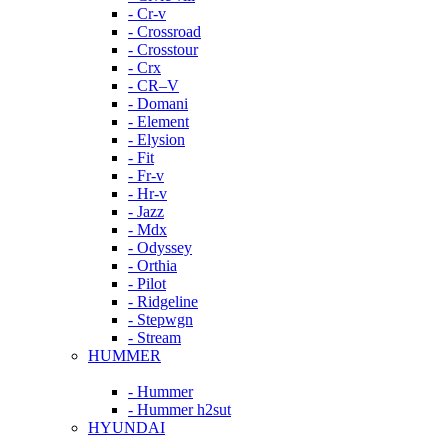
- Cr-v
- Crossroad
- Crosstour
- Crx
- CR–V
- Domani
- Element
- Elysion
- Fit
- Fr-v
- Hr-v
- Jazz
- Mdx
- Odyssey
- Orthia
- Pilot
- Ridgeline
- Stepwgn
- Stream
HUMMER
- Hummer
- Hummer h2sut
HYUNDAI