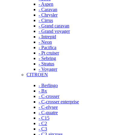
- Aspen
- Caravan
- Chrysler
- Cirrus
- Grand caravan
- Grand voyager
- Intrepid
- Neon
- Pacifica
- Pt cruiser
- Sebring
- Stratus
- Voyager
CITROEN
- Berlingo
- Bx
- C-crosser
- C-crosser enterprise
- C-elysee
- C-quatre
- C15
- C2
- C3
- C3 aircross