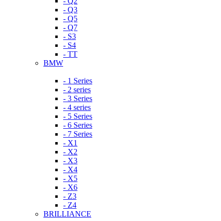
- Q2
- Q3
- Q5
- Q7
- S3
- S4
- TT
BMW
- 1 Series
- 2 series
- 3 Series
- 4 series
- 5 Series
- 6 Series
- 7 Series
- X1
- X2
- X3
- X4
- X5
- X6
- Z3
- Z4
BRILLIANCE