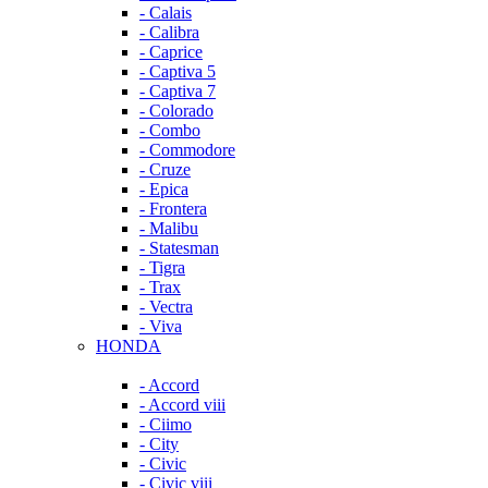
- Calais
- Calibra
- Caprice
- Captiva 5
- Captiva 7
- Colorado
- Combo
- Commodore
- Cruze
- Epica
- Frontera
- Malibu
- Statesman
- Tigra
- Trax
- Vectra
- Viva
HONDA
- Accord
- Accord viii
- Ciimo
- City
- Civic
- Civic viii