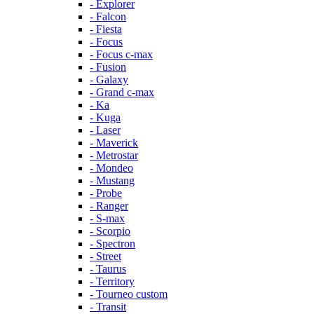
- Explorer
- Falcon
- Fiesta
- Focus
- Focus c-max
- Fusion
- Galaxy
- Grand c-max
- Ka
- Kuga
- Laser
- Maverick
- Metrostar
- Mondeo
- Mustang
- Probe
- Ranger
- S-max
- Scorpio
- Spectron
- Street
- Taurus
- Territory
- Tourneo custom
- Transit