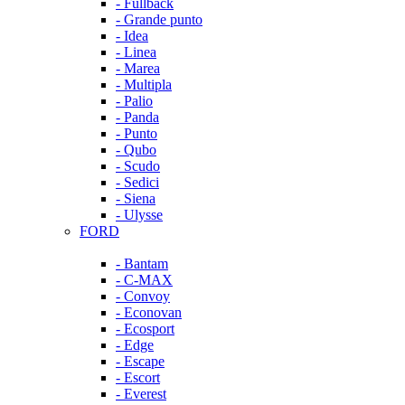
- Fullback
- Grande punto
- Idea
- Linea
- Marea
- Multipla
- Palio
- Panda
- Punto
- Qubo
- Scudo
- Sedici
- Siena
- Ulysse
FORD
- Bantam
- C-MAX
- Convoy
- Econovan
- Ecosport
- Edge
- Escape
- Escort
- Everest