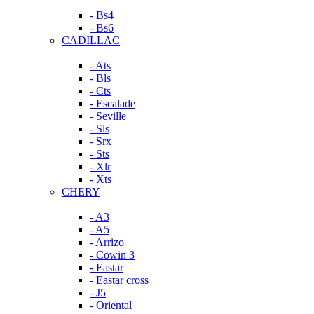
- Bs4
- Bs6
CADILLAC
- Ats
- Bls
- Cts
- Escalade
- Seville
- Sls
- Srx
- Sts
- Xlr
- Xts
CHERY
- A3
- A5
- Arrizo
- Cowin 3
- Eastar
- Eastar cross
- J5
- Oriental