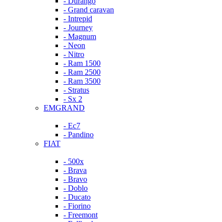
- Durango
- Grand caravan
- Intrepid
- Journey
- Magnum
- Neon
- Nitro
- Ram 1500
- Ram 2500
- Ram 3500
- Stratus
- Sx 2
EMGRAND
- Ec7
- Pandino
FIAT
- 500x
- Brava
- Bravo
- Doblo
- Ducato
- Fiorino
- Freemont