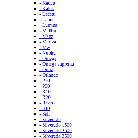
- Kadett
- Kalos
- Lacetti
- Lanos
- Lumina
- Malibu
- Matiz
- Meriva
- Mw
- Nubira
- Omega
- Omega suprema
- Optra
- Orlando
- P20
- P30
- R10
- R20
- Rezzo
- S10
- Sail
- Silverado
- Silverado 1500
- Silverado 2500
- Silverado 3500