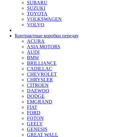
SUBARU
SUZUKI
TOYOTA
VOLKSWAGEN
VOLVO
Контрактные коробки передач
ACURA
ASIA MOTORS
AUDI
BMW
BRILLIANCE
CADILLAC
CHEVROLET
CHRYSLER
CITROEN
DAEWOO
DODGE
EMGRAND
FIAT
FORD
FOTON
GEELY
GENESIS
GREAT WALL