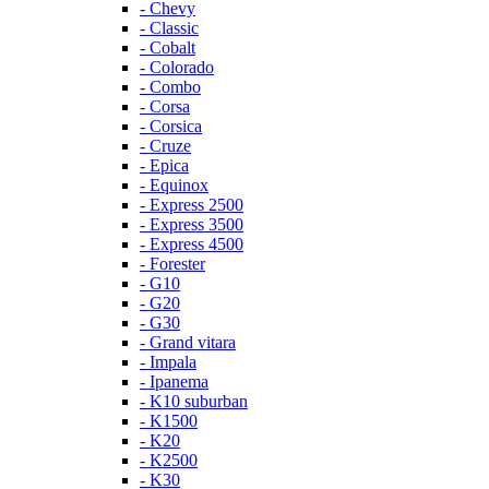
- Chevy
- Classic
- Cobalt
- Colorado
- Combo
- Corsa
- Corsica
- Cruze
- Epica
- Equinox
- Express 2500
- Express 3500
- Express 4500
- Forester
- G10
- G20
- G30
- Grand vitara
- Impala
- Ipanema
- K10 suburban
- K1500
- K20
- K2500
- K30