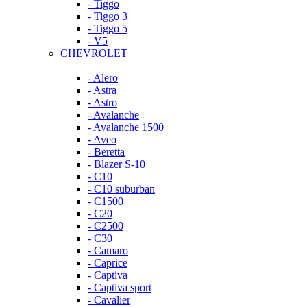
- Tiggo
- Tiggo 3
- Tiggo 5
- V5
CHEVROLET
- Alero
- Astra
- Astro
- Avalanche
- Avalanche 1500
- Aveo
- Beretta
- Blazer S-10
- C10
- C10 suburban
- C1500
- C20
- C2500
- C30
- Camaro
- Caprice
- Captiva
- Captiva sport
- Cavalier