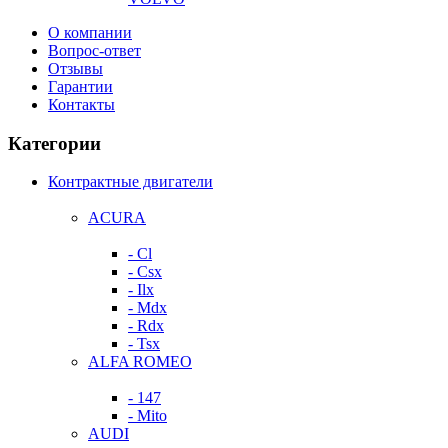
О компании
Вопрос-ответ
Отзывы
Гарантии
Контакты
Категории
Контрактные двигатели
ACURA
- Cl
- Csx
- Ilx
- Mdx
- Rdx
- Tsx
ALFA ROMEO
- 147
- Mito
AUDI