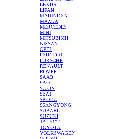
LEXUS
LIFAN
MAHINDRA
MAZDA
MERCEDES
MINI
MITSUBISHI
NISSAN
OPEL
PEUGEOT
PORSCHE
RENAULT
ROVER
SAAB
SAO
SCION
SEAT
SKODA
SSANGYONG
SUBARU
SUZUKI
TALBOT
TOYOTA
VOLKSWAGEN
VOLVO