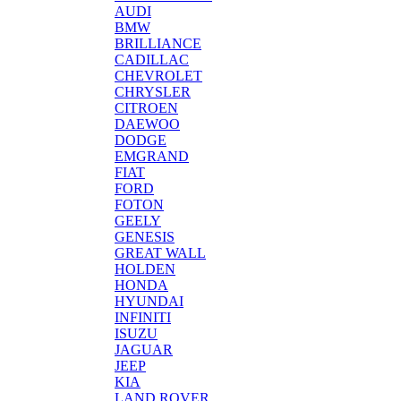
AUDI
BMW
BRILLIANCE
CADILLAC
CHEVROLET
CHRYSLER
CITROEN
DAEWOO
DODGE
EMGRAND
FIAT
FORD
FOTON
GEELY
GENESIS
GREAT WALL
HOLDEN
HONDA
HYUNDAI
INFINITI
ISUZU
JAGUAR
JEEP
KIA
LAND ROVER