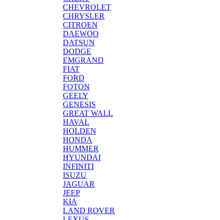
CHEVROLET
CHRYSLER
CITROEN
DAEWOO
DATSUN
DODGE
EMGRAND
FIAT
FORD
FOTON
GEELY
GENESIS
GREAT WALL
HAVAL
HOLDEN
HONDA
HUMMER
HYUNDAI
INFINITI
ISUZU
JAGUAR
JEEP
KIA
LAND ROVER
LEXUS