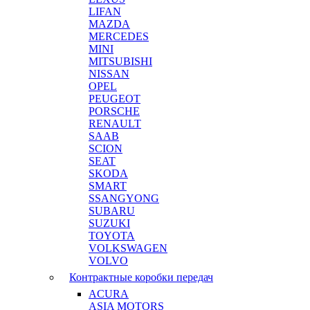
LIFAN
MAZDA
MERCEDES
MINI
MITSUBISHI
NISSAN
OPEL
PEUGEOT
PORSCHE
RENAULT
SAAB
SCION
SEAT
SKODA
SMART
SSANGYONG
SUBARU
SUZUKI
TOYOTA
VOLKSWAGEN
VOLVO
Контрактные коробки передач
ACURA
ASIA MOTORS