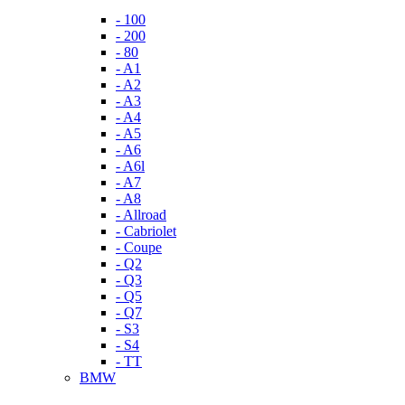
- 100
- 200
- 80
- A1
- A2
- A3
- A4
- A5
- A6
- A6l
- A7
- A8
- Allroad
- Cabriolet
- Coupe
- Q2
- Q3
- Q5
- Q7
- S3
- S4
- TT
BMW