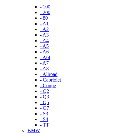
- 100
- 200
- 80
- A1
- A2
- A3
- A4
- A5
- A6
- A6l
- A7
- A8
- Allroad
- Cabriolet
- Coupe
- Q2
- Q3
- Q5
- Q7
- S3
- S4
- TT
BMW