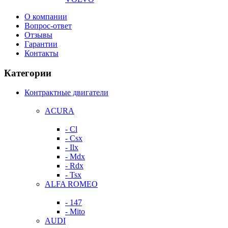
О компании
Вопрос-ответ
Отзывы
Гарантии
Контакты
Категории
Контрактные двигатели
ACURA
- Cl
- Csx
- Ilx
- Mdx
- Rdx
- Tsx
ALFA ROMEO
- 147
- Mito
AUDI