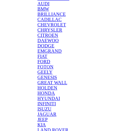
AUDI
BMW
BRILLIANCE
CADILLAC
CHEVROLET
CHRYSLER
CITROEN
DAEWOO
DODGE
EMGRAND
FIAT
FORD
FOTON
GEELY
GENESIS
GREAT WALL
HOLDEN
HONDA
HYUNDAI
INFINITI
ISUZU
JAGUAR
JEEP
KIA
LAND ROVER