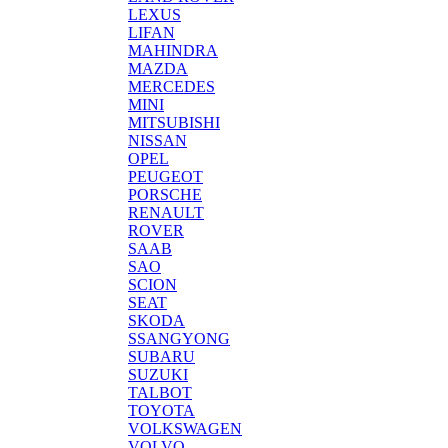
LEXUS
LIFAN
MAHINDRA
MAZDA
MERCEDES
MINI
MITSUBISHI
NISSAN
OPEL
PEUGEOT
PORSCHE
RENAULT
ROVER
SAAB
SAO
SCION
SEAT
SKODA
SSANGYONG
SUBARU
SUZUKI
TALBOT
TOYOTA
VOLKSWAGEN
VOLVO