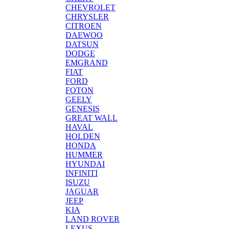
CHEVROLET
CHRYSLER
CITROEN
DAEWOO
DATSUN
DODGE
EMGRAND
FIAT
FORD
FOTON
GEELY
GENESIS
GREAT WALL
HAVAL
HOLDEN
HONDA
HUMMER
HYUNDAI
INFINITI
ISUZU
JAGUAR
JEEP
KIA
LAND ROVER
LEXUS