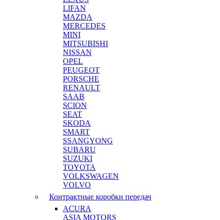
LIFAN
MAZDA
MERCEDES
MINI
MITSUBISHI
NISSAN
OPEL
PEUGEOT
PORSCHE
RENAULT
SAAB
SCION
SEAT
SKODA
SMART
SSANGYONG
SUBARU
SUZUKI
TOYOTA
VOLKSWAGEN
VOLVO
Контрактные коробки передач
ACURA
ASIA MOTORS