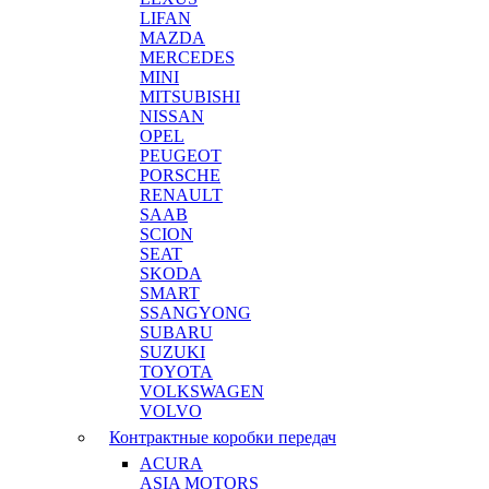
LIFAN
MAZDA
MERCEDES
MINI
MITSUBISHI
NISSAN
OPEL
PEUGEOT
PORSCHE
RENAULT
SAAB
SCION
SEAT
SKODA
SMART
SSANGYONG
SUBARU
SUZUKI
TOYOTA
VOLKSWAGEN
VOLVO
Контрактные коробки передач
ACURA
ASIA MOTORS