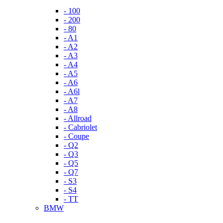
- 100
- 200
- 80
- A1
- A2
- A3
- A4
- A5
- A6
- A6l
- A7
- A8
- Allroad
- Cabriolet
- Coupe
- Q2
- Q3
- Q5
- Q7
- S3
- S4
- TT
BMW