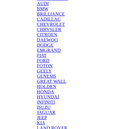
AUDI
BMW
BRILLIANCE
CADILLAC
CHEVROLET
CHRYSLER
CITROEN
DAEWOO
DODGE
EMGRAND
FIAT
FORD
FOTON
GEELY
GENESIS
GREAT WALL
HOLDEN
HONDA
HYUNDAI
INFINITI
ISUZU
JAGUAR
JEEP
KIA
LAND ROVER