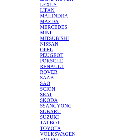
LEXUS
LIFAN
MAHINDRA
MAZDA
MERCEDES
MINI
MITSUBISHI
NISSAN
OPEL
PEUGEOT
PORSCHE
RENAULT
ROVER
SAAB
SAO
SCION
SEAT
SKODA
SSANGYONG
SUBARU
SUZUKI
TALBOT
TOYOTA
VOLKSWAGEN
VOLVO