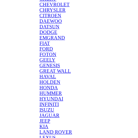
CHEVROLET
CHRYSLER
CITROEN
DAEWOO
DATSUN
DODGE
EMGRAND
FIAT
FORD
FOTON
GEELY
GENESIS
GREAT WALL
HAVAL
HOLDEN
HONDA
HUMMER
HYUNDAI
INFINITI
ISUZU
JAGUAR
JEEP
KIA
LAND ROVER
LEXUS