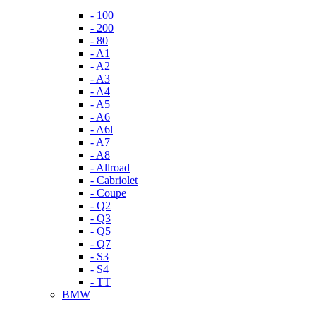
- 100
- 200
- 80
- A1
- A2
- A3
- A4
- A5
- A6
- A6l
- A7
- A8
- Allroad
- Cabriolet
- Coupe
- Q2
- Q3
- Q5
- Q7
- S3
- S4
- TT
BMW