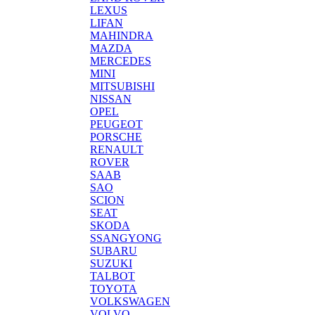
LEXUS
LIFAN
MAHINDRA
MAZDA
MERCEDES
MINI
MITSUBISHI
NISSAN
OPEL
PEUGEOT
PORSCHE
RENAULT
ROVER
SAAB
SAO
SCION
SEAT
SKODA
SSANGYONG
SUBARU
SUZUKI
TALBOT
TOYOTA
VOLKSWAGEN
VOLVO