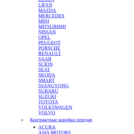
LIFAN
MAZDA
MERCEDES
MINI
MITSUBISHI
NISSAN
OPEL
PEUGEOT
PORSCHE
RENAULT
SAAB
SCION
SEAT
SKODA
SMART
SSANGYONG
SUBARU
SUZUKI
TOYOTA
VOLKSWAGEN
VOLVO
Контрактные коробки передач
ACURA
ASIA MOTORS