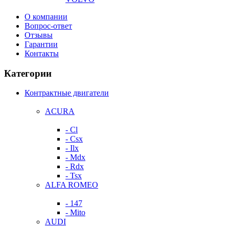
О компании
Вопрос-ответ
Отзывы
Гарантии
Контакты
Категории
Контрактные двигатели
ACURA
- Cl
- Csx
- Ilx
- Mdx
- Rdx
- Tsx
ALFA ROMEO
- 147
- Mito
AUDI