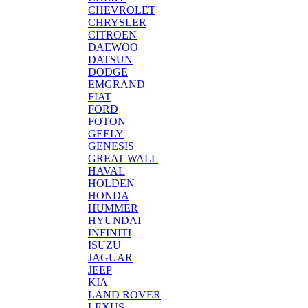
CHEVROLET
CHRYSLER
CITROEN
DAEWOO
DATSUN
DODGE
EMGRAND
FIAT
FORD
FOTON
GEELY
GENESIS
GREAT WALL
HAVAL
HOLDEN
HONDA
HUMMER
HYUNDAI
INFINITI
ISUZU
JAGUAR
JEEP
KIA
LAND ROVER
LEXUS