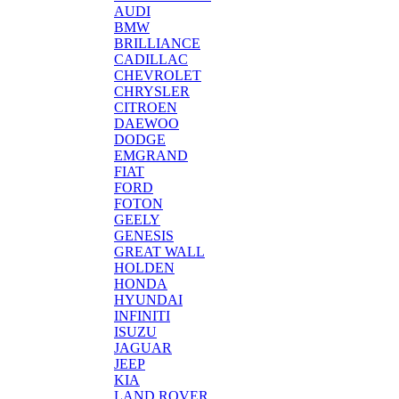
AUDI
BMW
BRILLIANCE
CADILLAC
CHEVROLET
CHRYSLER
CITROEN
DAEWOO
DODGE
EMGRAND
FIAT
FORD
FOTON
GEELY
GENESIS
GREAT WALL
HOLDEN
HONDA
HYUNDAI
INFINITI
ISUZU
JAGUAR
JEEP
KIA
LAND ROVER