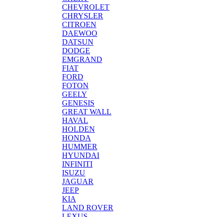
CHEVROLET
CHRYSLER
CITROEN
DAEWOO
DATSUN
DODGE
EMGRAND
FIAT
FORD
FOTON
GEELY
GENESIS
GREAT WALL
HAVAL
HOLDEN
HONDA
HUMMER
HYUNDAI
INFINITI
ISUZU
JAGUAR
JEEP
KIA
LAND ROVER
LEXUS