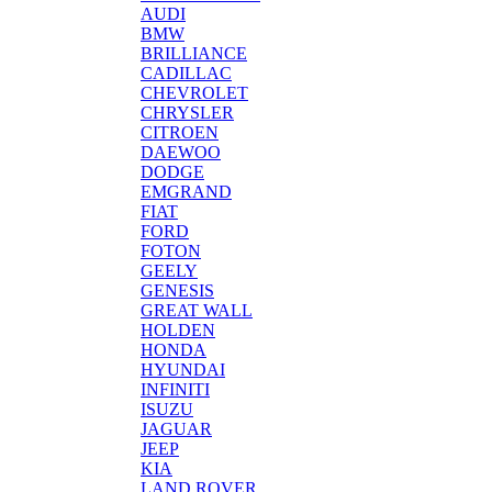
AUDI
BMW
BRILLIANCE
CADILLAC
CHEVROLET
CHRYSLER
CITROEN
DAEWOO
DODGE
EMGRAND
FIAT
FORD
FOTON
GEELY
GENESIS
GREAT WALL
HOLDEN
HONDA
HYUNDAI
INFINITI
ISUZU
JAGUAR
JEEP
KIA
LAND ROVER