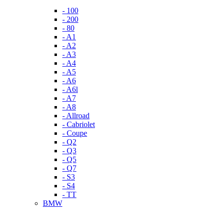
- 100
- 200
- 80
- A1
- A2
- A3
- A4
- A5
- A6
- A6l
- A7
- A8
- Allroad
- Cabriolet
- Coupe
- Q2
- Q3
- Q5
- Q7
- S3
- S4
- TT
BMW