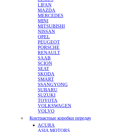
LIFAN
MAZDA
MERCEDES
MINI
MITSUBISHI
NISSAN
OPEL
PEUGEOT
PORSCHE
RENAULT
SAAB
SCION
SEAT
SKODA
SMART
SSANGYONG
SUBARU
SUZUKI
TOYOTA
VOLKSWAGEN
VOLVO
Контрактные коробки передач
ACURA
ASIA MOTORS