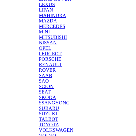
LEXUS
LIFAN
MAHINDRA
MAZDA
MERCEDES
MINI
MITSUBISHI
NISSAN
OPEL
PEUGEOT
PORSCHE
RENAULT
ROVER
SAAB
SAO
SCION
SEAT
SKODA
SSANGYONG
SUBARU
SUZUKI
TALBOT
TOYOTA
VOLKSWAGEN
VOLVO