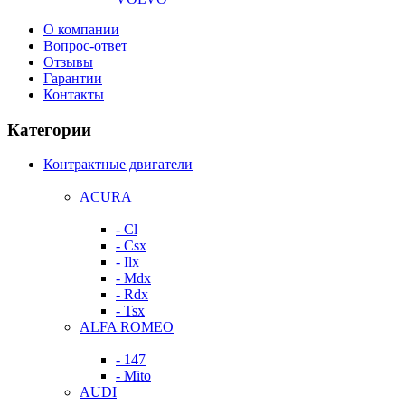
О компании
Вопрос-ответ
Отзывы
Гарантии
Контакты
Категории
Контрактные двигатели
ACURA
- Cl
- Csx
- Ilx
- Mdx
- Rdx
- Tsx
ALFA ROMEO
- 147
- Mito
AUDI