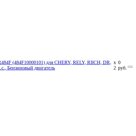
R484F (484F10000101) для CHERY, RELY, RIICH, DR,
x
0
.с., Бензиновый двигатель
2
руб.