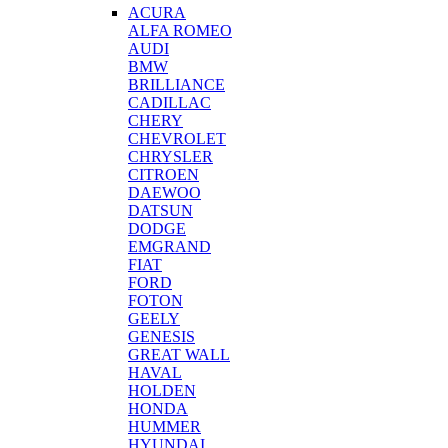
ACURA
ALFA ROMEO
AUDI
BMW
BRILLIANCE
CADILLAC
CHERY
CHEVROLET
CHRYSLER
CITROEN
DAEWOO
DATSUN
DODGE
EMGRAND
FIAT
FORD
FOTON
GEELY
GENESIS
GREAT WALL
HAVAL
HOLDEN
HONDA
HUMMER
HYUNDAI