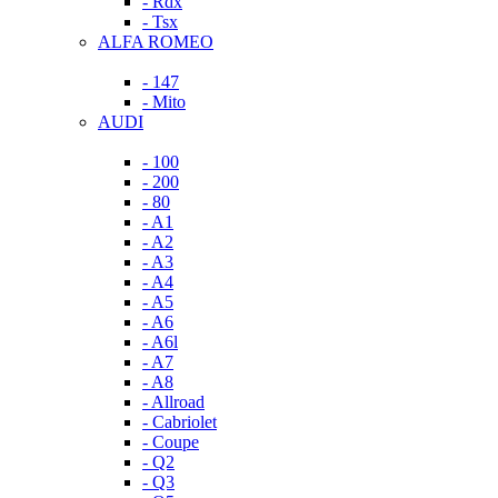
- Rdx
- Tsx
ALFA ROMEO
- 147
- Mito
AUDI
- 100
- 200
- 80
- A1
- A2
- A3
- A4
- A5
- A6
- A6l
- A7
- A8
- Allroad
- Cabriolet
- Coupe
- Q2
- Q3