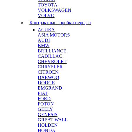
TOYOTA
VOLKSWAGEN
VOLVO
Контрактные коробки передач
ACURA
ASIA MOTORS
AUDI
BMW
BRILLIANCE
CADILLAC
CHEVROLET
CHRYSLER
CITROEN
DAEWOO
DODGE
EMGRAND
FIAT
FORD
FOTON
GEELY
GENESIS
GREAT WALL
HOLDEN
HONDA