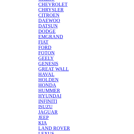
CHEVROLET
CHRYSLER
CITROEN
DAEWOO
DATSUN
DODGE
EMGRAND
FIAT
FORD
FOTON
GEELY
GENESIS
GREAT WALL
HAVAL
HOLDEN
HONDA
HUMMER
HYUNDAI
INFINITI
ISUZU
JAGUAR
JEEP
KIA
LAND ROVER
LEXUS