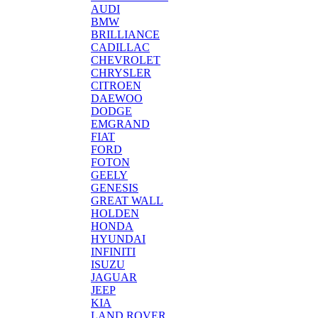
AUDI
BMW
BRILLIANCE
CADILLAC
CHEVROLET
CHRYSLER
CITROEN
DAEWOO
DODGE
EMGRAND
FIAT
FORD
FOTON
GEELY
GENESIS
GREAT WALL
HOLDEN
HONDA
HYUNDAI
INFINITI
ISUZU
JAGUAR
JEEP
KIA
LAND ROVER