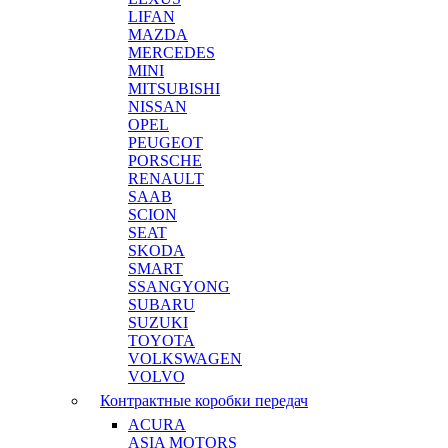
LIFAN
MAZDA
MERCEDES
MINI
MITSUBISHI
NISSAN
OPEL
PEUGEOT
PORSCHE
RENAULT
SAAB
SCION
SEAT
SKODA
SMART
SSANGYONG
SUBARU
SUZUKI
TOYOTA
VOLKSWAGEN
VOLVO
Контрактные коробки передач
ACURA
ASIA MOTORS