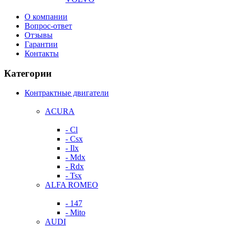
О компании
Вопрос-ответ
Отзывы
Гарантии
Контакты
Категории
Контрактные двигатели
ACURA
- Cl
- Csx
- Ilx
- Mdx
- Rdx
- Tsx
ALFA ROMEO
- 147
- Mito
AUDI