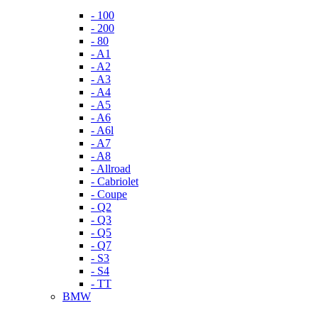
- 100
- 200
- 80
- A1
- A2
- A3
- A4
- A5
- A6
- A6l
- A7
- A8
- Allroad
- Cabriolet
- Coupe
- Q2
- Q3
- Q5
- Q7
- S3
- S4
- TT
BMW