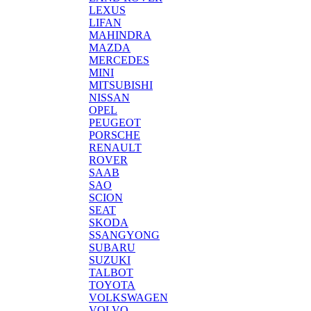
LEXUS
LIFAN
MAHINDRA
MAZDA
MERCEDES
MINI
MITSUBISHI
NISSAN
OPEL
PEUGEOT
PORSCHE
RENAULT
ROVER
SAAB
SAO
SCION
SEAT
SKODA
SSANGYONG
SUBARU
SUZUKI
TALBOT
TOYOTA
VOLKSWAGEN
VOLVO