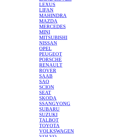
LEXUS
LIFAN
MAHINDRA
MAZDA
MERCEDES
MINI
MITSUBISHI
NISSAN
OPEL
PEUGEOT
PORSCHE
RENAULT
ROVER
SAAB
SAO
SCION
SEAT
SKODA
SSANGYONG
SUBARU
SUZUKI
TALBOT
TOYOTA
VOLKSWAGEN
VOLVO