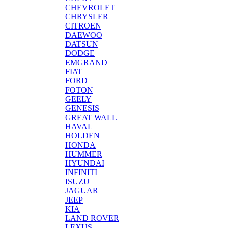
CHEVROLET
CHRYSLER
CITROEN
DAEWOO
DATSUN
DODGE
EMGRAND
FIAT
FORD
FOTON
GEELY
GENESIS
GREAT WALL
HAVAL
HOLDEN
HONDA
HUMMER
HYUNDAI
INFINITI
ISUZU
JAGUAR
JEEP
KIA
LAND ROVER
LEXUS