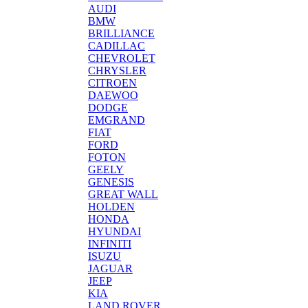
AUDI
BMW
BRILLIANCE
CADILLAC
CHEVROLET
CHRYSLER
CITROEN
DAEWOO
DODGE
EMGRAND
FIAT
FORD
FOTON
GEELY
GENESIS
GREAT WALL
HOLDEN
HONDA
HYUNDAI
INFINITI
ISUZU
JAGUAR
JEEP
KIA
LAND ROVER