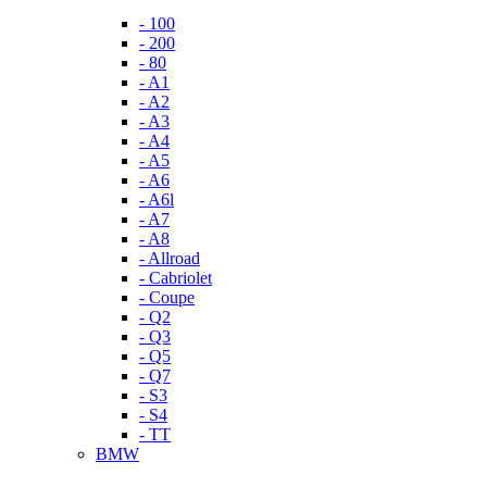
- 100
- 200
- 80
- A1
- A2
- A3
- A4
- A5
- A6
- A6l
- A7
- A8
- Allroad
- Cabriolet
- Coupe
- Q2
- Q3
- Q5
- Q7
- S3
- S4
- TT
BMW