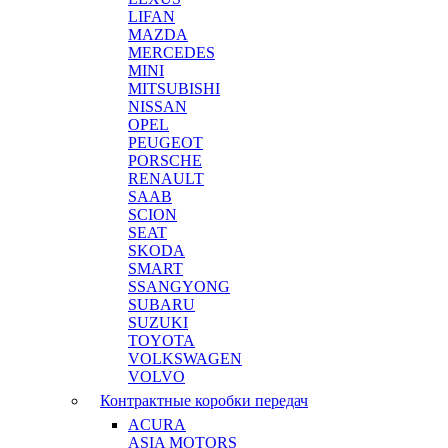
LIFAN
MAZDA
MERCEDES
MINI
MITSUBISHI
NISSAN
OPEL
PEUGEOT
PORSCHE
RENAULT
SAAB
SCION
SEAT
SKODA
SMART
SSANGYONG
SUBARU
SUZUKI
TOYOTA
VOLKSWAGEN
VOLVO
Контрактные коробки передач
ACURA
ASIA MOTORS