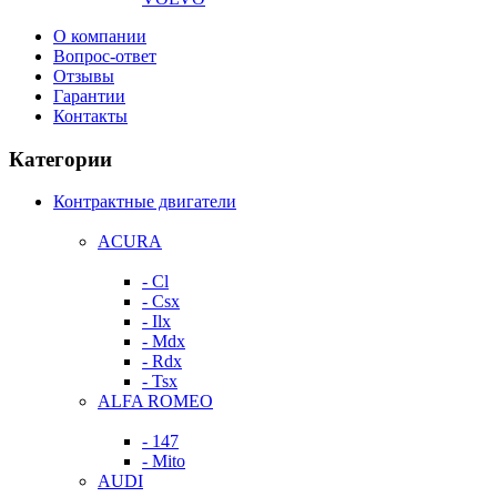
О компании
Вопрос-ответ
Отзывы
Гарантии
Контакты
Категории
Контрактные двигатели
ACURA
- Cl
- Csx
- Ilx
- Mdx
- Rdx
- Tsx
ALFA ROMEO
- 147
- Mito
AUDI