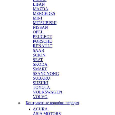
LIFAN
MAZDA
MERCEDES
MINI
MITSUBISHI
NISSAN
OPEL
PEUGEOT
PORSCHE
RENAULT
SAAB
SCION
SEAT
SKODA
SMART
SSANGYONG
SUBARU
SUZUKI
TOYOTA
VOLKSWAGEN
VOLVO
Контрактные коробки передач
ACURA
ASIA MOTORS