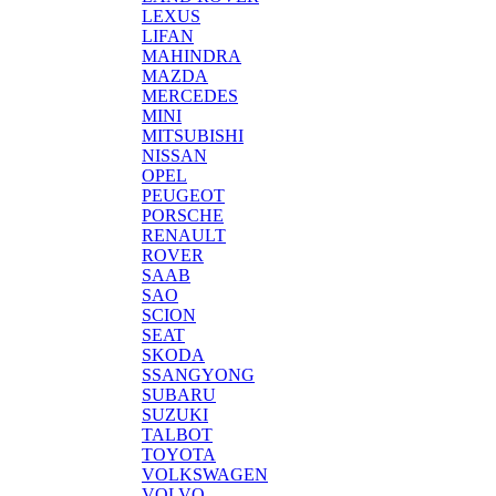
LEXUS
LIFAN
MAHINDRA
MAZDA
MERCEDES
MINI
MITSUBISHI
NISSAN
OPEL
PEUGEOT
PORSCHE
RENAULT
ROVER
SAAB
SAO
SCION
SEAT
SKODA
SSANGYONG
SUBARU
SUZUKI
TALBOT
TOYOTA
VOLKSWAGEN
VOLVO