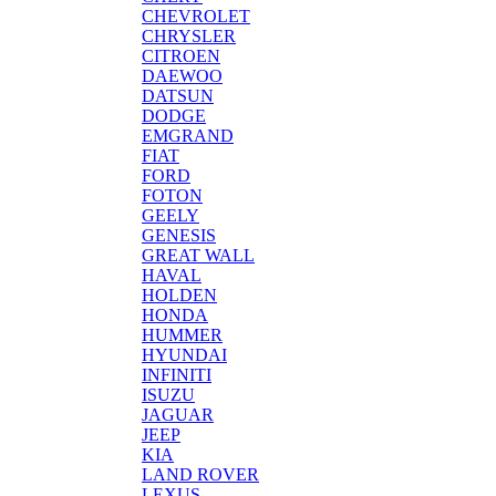
CHEVROLET
CHRYSLER
CITROEN
DAEWOO
DATSUN
DODGE
EMGRAND
FIAT
FORD
FOTON
GEELY
GENESIS
GREAT WALL
HAVAL
HOLDEN
HONDA
HUMMER
HYUNDAI
INFINITI
ISUZU
JAGUAR
JEEP
KIA
LAND ROVER
LEXUS