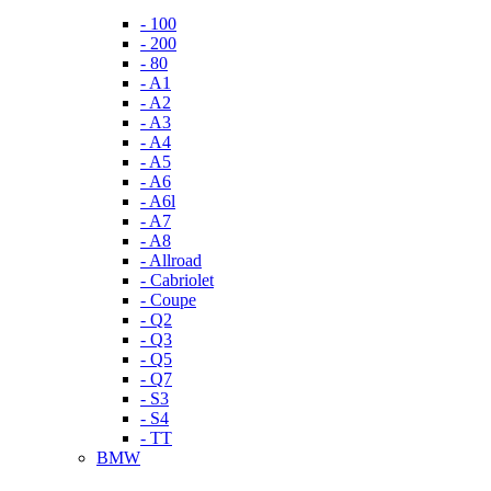
- 100
- 200
- 80
- A1
- A2
- A3
- A4
- A5
- A6
- A6l
- A7
- A8
- Allroad
- Cabriolet
- Coupe
- Q2
- Q3
- Q5
- Q7
- S3
- S4
- TT
BMW