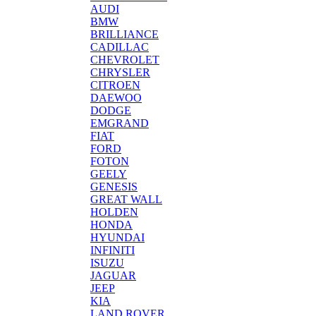
AUDI
BMW
BRILLIANCE
CADILLAC
CHEVROLET
CHRYSLER
CITROEN
DAEWOO
DODGE
EMGRAND
FIAT
FORD
FOTON
GEELY
GENESIS
GREAT WALL
HOLDEN
HONDA
HYUNDAI
INFINITI
ISUZU
JAGUAR
JEEP
KIA
LAND ROVER