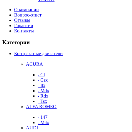
О компании
Вопрос-ответ
Отзывы
Гарантии
Контакты
Категории
Контрактные двигатели
ACURA
- Cl
- Csx
- Ilx
- Mdx
- Rdx
- Tsx
ALFA ROMEO
- 147
- Mito
AUDI