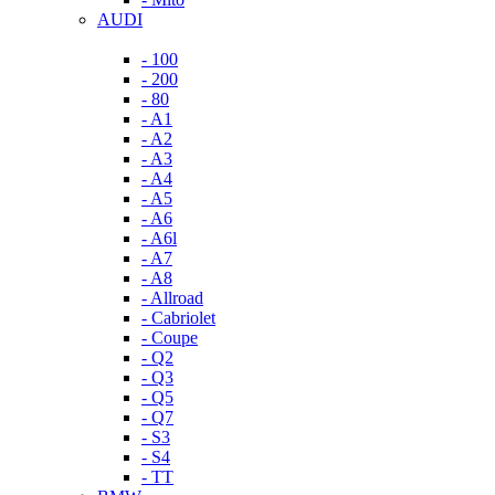
AUDI
- 100
- 200
- 80
- A1
- A2
- A3
- A4
- A5
- A6
- A6l
- A7
- A8
- Allroad
- Cabriolet
- Coupe
- Q2
- Q3
- Q5
- Q7
- S3
- S4
- TT