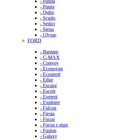
- Panda
- Punto
- Qubo
- Scudo
- Sedici
- Siena
- Ulysse
FORD
- Bantam
- C-MAX
- Convoy
- Econovan
- Ecosport
- Edge
- Escape
- Escort
- Everest
- Explorer
- Falcon
- Fiesta
- Focus
- Focus c-max
- Fusion
- Galaxy