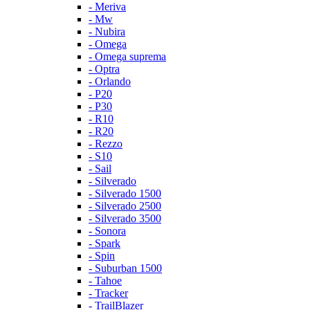
- Meriva
- Mw
- Nubira
- Omega
- Omega suprema
- Optra
- Orlando
- P20
- P30
- R10
- R20
- Rezzo
- S10
- Sail
- Silverado
- Silverado 1500
- Silverado 2500
- Silverado 3500
- Sonora
- Spark
- Spin
- Suburban 1500
- Tahoe
- Tracker
- TrailBlazer