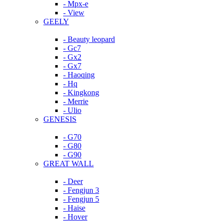
- Mpx-e
- View
GEELY
- Beauty leopard
- Gc7
- Gx2
- Gx7
- Haoqing
- Hq
- Kingkong
- Merrie
- Ulio
GENESIS
- G70
- G80
- G90
GREAT WALL
- Deer
- Fengjun 3
- Fengjun 5
- Haise
- Hover