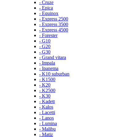
- Cruze
- Epica
- Equinox
- Express 2500
- Express 3500
- Express 4500
- Forester
- G10
- G20
- G30
- Grand vitara
- Impala
- Ipanema
- K10 suburban
- K1500
- K20
- K2500
- K30
- Kadett
- Kalos
- Lacetti
- Lanos
- Lumina
- Malibu
- Matiz