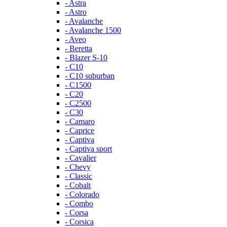
- Astra
- Astro
- Avalanche
- Avalanche 1500
- Aveo
- Beretta
- Blazer S-10
- C10
- C10 suburban
- C1500
- C20
- C2500
- C30
- Camaro
- Caprice
- Captiva
- Captiva sport
- Cavalier
- Chevy
- Classic
- Cobalt
- Colorado
- Combo
- Corsa
- Corsica