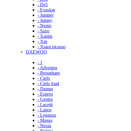
- Ds5
- Evasion
- Jumper
- Jumpy
- Nemo
- Saxo
- Xantia
- Xm
- Xsara picasso
DAEWOO
- 1
- Adventra
- Brougham
- Cielo
- Cielo load
- Damas
- Espero
- Gentra
- Lacetti
- Lanos
- Leganza
- Musso
- Nexia
- Nubira