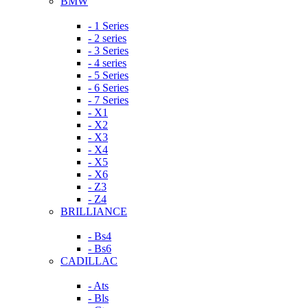
BMW
- 1 Series
- 2 series
- 3 Series
- 4 series
- 5 Series
- 6 Series
- 7 Series
- X1
- X2
- X3
- X4
- X5
- X6
- Z3
- Z4
BRILLIANCE
- Bs4
- Bs6
CADILLAC
- Ats
- Bls