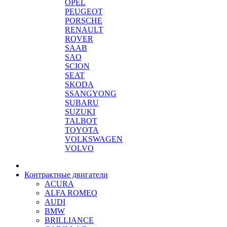
OPEL
PEUGEOT
PORSCHE
RENAULT
ROVER
SAAB
SAO
SCION
SEAT
SKODA
SSANGYONG
SUBARU
SUZUKI
TALBOT
TOYOTA
VOLKSWAGEN
VOLVO
Контрактные двигатели
ACURA
ALFA ROMEO
AUDI
BMW
BRILLIANCE