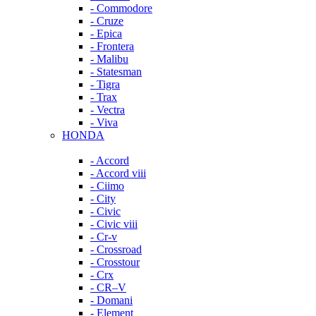
- Commodore
- Cruze
- Epica
- Frontera
- Malibu
- Statesman
- Tigra
- Trax
- Vectra
- Viva
HONDA
- Accord
- Accord viii
- Ciimo
- City
- Civic
- Civic viii
- Cr-v
- Crossroad
- Crosstour
- Crx
- CR–V
- Domani
- Element