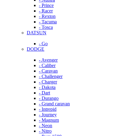
- Prince
- Racer
- Rexton
- Tacuma
- Tosca
DATSUN
- Go
DODGE
- Avenger
- Caliber
- Caravan
- Challenger
- Charger
- Dakota
- Dart
- Durango
- Grand caravan
- Intrepid
- Journey
- Magnum
- Neon
- Nitro