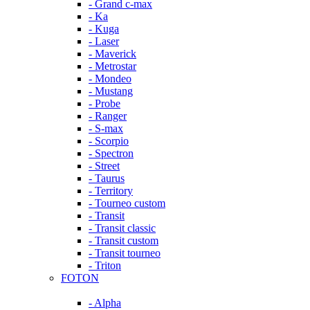
- Grand c-max
- Ka
- Kuga
- Laser
- Maverick
- Metrostar
- Mondeo
- Mustang
- Probe
- Ranger
- S-max
- Scorpio
- Spectron
- Street
- Taurus
- Territory
- Tourneo custom
- Transit
- Transit classic
- Transit custom
- Transit tourneo
- Triton
FOTON
- Alpha