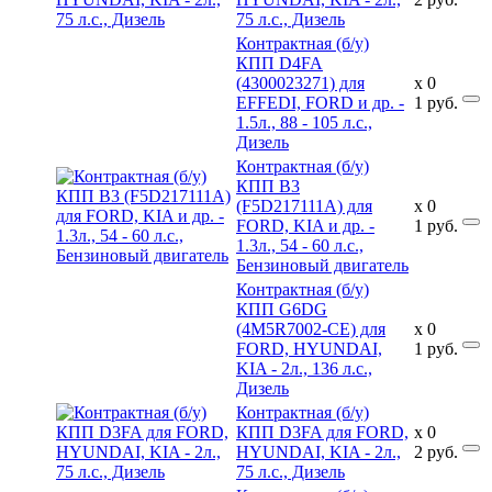
75 л.с., Дизель
Контрактная (б/у)
КПП D4FA
(4300023271) для
x
0
EFFEDI, FORD и др. -
1
руб.
1.5л., 88 - 105 л.с.,
Дизель
Контрактная (б/у)
КПП B3
(F5D217111A) для
x
0
FORD, KIA и др. -
1
руб.
1.3л., 54 - 60 л.с.,
Бензиновый двигатель
Контрактная (б/у)
КПП G6DG
(4M5R7002-CE) для
x
0
FORD, HYUNDAI,
1
руб.
KIA - 2л., 136 л.с.,
Дизель
Контрактная (б/у)
КПП D3FA для FORD,
x
0
HYUNDAI, KIA - 2л.,
2
руб.
75 л.с., Дизель