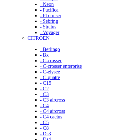
- Neon
- Pacifica
- Pt cruiser
- Sebring
- Stratus
- Voyager
CITROEN
- Berlingo
- Bx
- C-crosser
- C-crosser enterprise
- C-elysee
- C-quatre
- C15
- C2
- C3
- C3 aircross
- C4
- C4 aircross
- C4 cactus
- C5
- C8
- Ds3
- Ds4