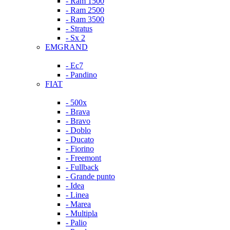
- Ram 1500
- Ram 2500
- Ram 3500
- Stratus
- Sx 2
EMGRAND
- Ec7
- Pandino
FIAT
- 500x
- Brava
- Bravo
- Doblo
- Ducato
- Fiorino
- Freemont
- Fullback
- Grande punto
- Idea
- Linea
- Marea
- Multipla
- Palio