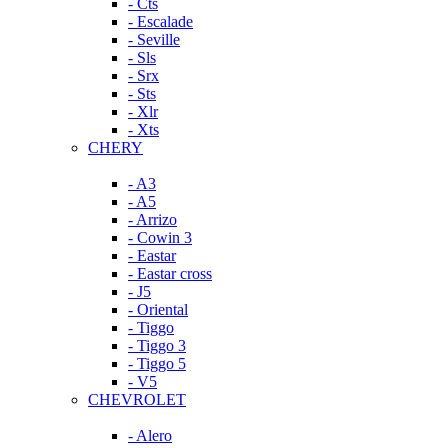
- Cts
- Escalade
- Seville
- Sls
- Srx
- Sts
- Xlr
- Xts
CHERY
- A3
- A5
- Arrizo
- Cowin 3
- Eastar
- Eastar cross
- J5
- Oriental
- Tiggo
- Tiggo 3
- Tiggo 5
- V5
CHEVROLET
- Alero