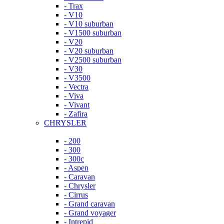
- Trax
- V10
- V10 suburban
- V1500 suburban
- V20
- V20 suburban
- V2500 suburban
- V30
- V3500
- Vectra
- Viva
- Vivant
- Zafira
CHRYSLER
- 200
- 300
- 300c
- Aspen
- Caravan
- Chrysler
- Cirrus
- Grand caravan
- Grand voyager
- Intrepid