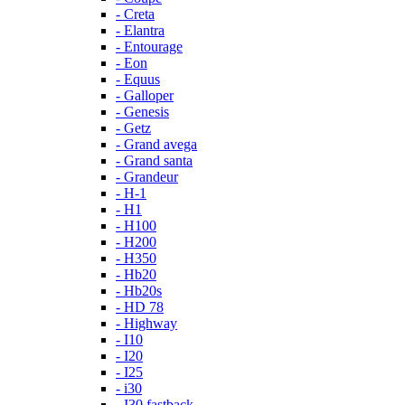
- Creta
- Elantra
- Entourage
- Eon
- Equus
- Galloper
- Genesis
- Getz
- Grand avega
- Grand santa
- Grandeur
- H-1
- H1
- H100
- H200
- H350
- Hb20
- Hb20s
- HD 78
- Highway
- I10
- I20
- I25
- i30
- I30 fastback