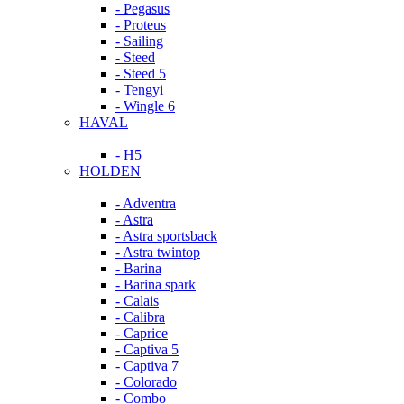
- Pegasus
- Proteus
- Sailing
- Steed
- Steed 5
- Tengyi
- Wingle 6
HAVAL
- H5
HOLDEN
- Adventra
- Astra
- Astra sportsback
- Astra twintop
- Barina
- Barina spark
- Calais
- Calibra
- Caprice
- Captiva 5
- Captiva 7
- Colorado
- Combo