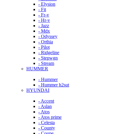
- Elysion
- Fit
- Fr-v
- Hr-v
- Jazz
- Mdx
- Odyssey
- Orthia
- Pilot
- Ridgeline
- Stepwgn
- Stream
HUMMER
- Hummer
- Hummer h2sut
HYUNDAI
- Accent
- Aslan
- Atos
- Atos prime
- Celesta
- County
- Coupe