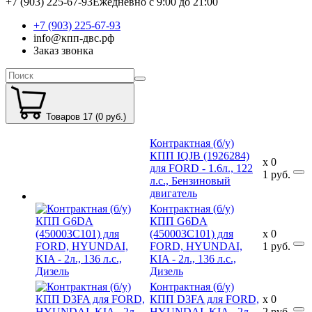
+7 (903) 225-67-93
Ежедневно с 9:00 до 21:00
+7 (903) 225-67-93
info@кпп-двс.рф
Заказ звонка
Товаров 17 (0 руб.)
Контрактная (б/у)
КПП IQJB (1926284)
x
0
для FORD - 1.6л., 122
1
руб.
л.с., Бензиновый
двигатель
Контрактная (б/у)
КПП G6DA
(450003C101) для
x
0
FORD, HYUNDAI,
1
руб.
KIA - 2л., 136 л.с.,
Дизель
Контрактная (б/у)
КПП D3FA для FORD,
x
0
HYUNDAI, KIA - 2л.,
2
руб.