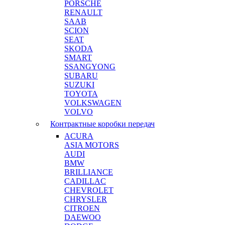
PORSCHE
RENAULT
SAAB
SCION
SEAT
SKODA
SMART
SSANGYONG
SUBARU
SUZUKI
TOYOTA
VOLKSWAGEN
VOLVO
Контрактные коробки передач
ACURA
ASIA MOTORS
AUDI
BMW
BRILLIANCE
CADILLAC
CHEVROLET
CHRYSLER
CITROEN
DAEWOO