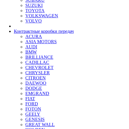
SUBARU
SUZUKI
TOYOTA
VOLKSWAGEN
VOLVO
Контрактные коробки передач
ACURA
ASIA MOTORS
AUDI
BMW
BRILLIANCE
CADILLAC
CHEVROLET
CHRYSLER
CITROEN
DAEWOO
DODGE
EMGRAND
FIAT
FORD
FOTON
GEELY
GENESIS
GREAT WALL