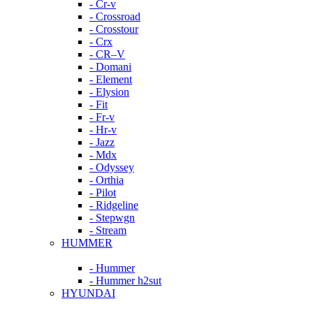
- Cr-v
- Crossroad
- Crosstour
- Crx
- CR–V
- Domani
- Element
- Elysion
- Fit
- Fr-v
- Hr-v
- Jazz
- Mdx
- Odyssey
- Orthia
- Pilot
- Ridgeline
- Stepwgn
- Stream
HUMMER
- Hummer
- Hummer h2sut
HYUNDAI