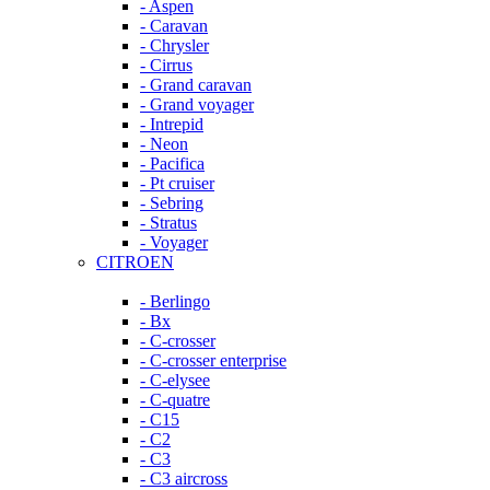
- Aspen
- Caravan
- Chrysler
- Cirrus
- Grand caravan
- Grand voyager
- Intrepid
- Neon
- Pacifica
- Pt cruiser
- Sebring
- Stratus
- Voyager
CITROEN
- Berlingo
- Bx
- C-crosser
- C-crosser enterprise
- C-elysee
- C-quatre
- C15
- C2
- C3
- C3 aircross