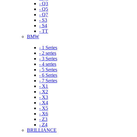
- Q3
- Q5
- Q7
- S3
- S4
- TT
BMW
- 1 Series
- 2 series
- 3 Series
- 4 series
- 5 Series
- 6 Series
- 7 Series
- X1
- X2
- X3
- X4
- X5
- X6
- Z3
- Z4
BRILLIANCE