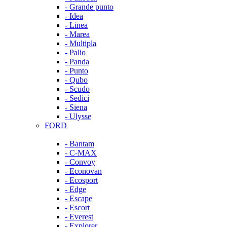
- Grande punto
- Idea
- Linea
- Marea
- Multipla
- Palio
- Panda
- Punto
- Qubo
- Scudo
- Sedici
- Siena
- Ulysse
FORD
- Bantam
- C-MAX
- Convoy
- Econovan
- Ecosport
- Edge
- Escape
- Escort
- Everest
- Explorer