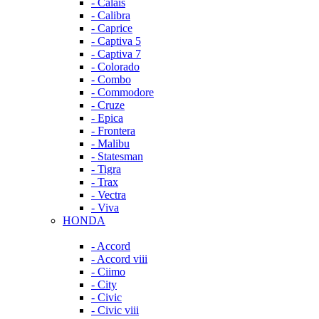
- Calais
- Calibra
- Caprice
- Captiva 5
- Captiva 7
- Colorado
- Combo
- Commodore
- Cruze
- Epica
- Frontera
- Malibu
- Statesman
- Tigra
- Trax
- Vectra
- Viva
HONDA
- Accord
- Accord viii
- Ciimo
- City
- Civic
- Civic viii