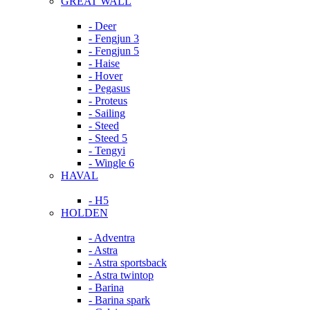
GREAT WALL
- Deer
- Fengjun 3
- Fengjun 5
- Haise
- Hover
- Pegasus
- Proteus
- Sailing
- Steed
- Steed 5
- Tengyi
- Wingle 6
HAVAL
- H5
HOLDEN
- Adventra
- Astra
- Astra sportsback
- Astra twintop
- Barina
- Barina spark