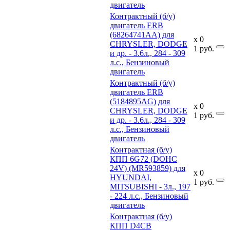
двигатель
Контрактный (б/у)
двигатель ERB
(68264741AA) для
x
0
CHRYSLER, DODGE
1
руб.
и др. - 3.6л., 284 - 309
л.с., Бензиновый
двигатель
Контрактный (б/у)
двигатель ERB
(5184895AG) для
x
0
CHRYSLER, DODGE
1
руб.
и др. - 3.6л., 284 - 309
л.с., Бензиновый
двигатель
Контрактная (б/у)
КПП 6G72 (DOHC
24V) (MR593859) для
x
0
HYUNDAI,
1
руб.
MITSUBISHI - 3л., 197
- 224 л.с., Бензиновый
двигатель
Контрактная (б/у)
КПП D4CB