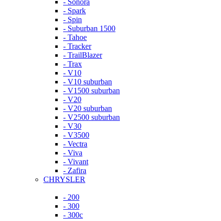
- Sonora
- Spark
- Spin
- Suburban 1500
- Tahoe
- Tracker
- TrailBlazer
- Trax
- V10
- V10 suburban
- V1500 suburban
- V20
- V20 suburban
- V2500 suburban
- V30
- V3500
- Vectra
- Viva
- Vivant
- Zafira
CHRYSLER
- 200
- 300
- 300c