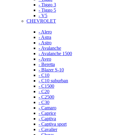
- Tiggo 3
- Tiggo 5
- V5
CHEVROLET
- Alero
- Astra
- Astro
- Avalanche
- Avalanche 1500
- Aveo
- Beretta
- Blazer S-10
- C10
- C10 suburban
- C1500
- C20
- C2500
- C30
- Camaro
- Caprice
- Captiva
- Captiva sport
- Cavalier
- Chevy