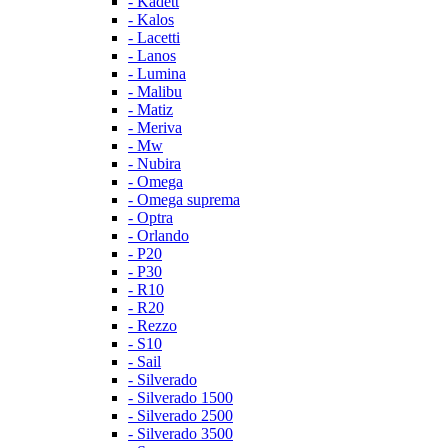
- Kadett
- Kalos
- Lacetti
- Lanos
- Lumina
- Malibu
- Matiz
- Meriva
- Mw
- Nubira
- Omega
- Omega suprema
- Optra
- Orlando
- P20
- P30
- R10
- R20
- Rezzo
- S10
- Sail
- Silverado
- Silverado 1500
- Silverado 2500
- Silverado 3500