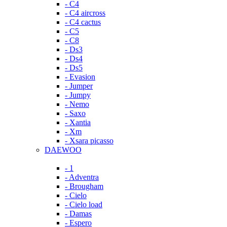
- C4
- C4 aircross
- C4 cactus
- C5
- C8
- Ds3
- Ds4
- Ds5
- Evasion
- Jumper
- Jumpy
- Nemo
- Saxo
- Xantia
- Xm
- Xsara picasso
DAEWOO
- 1
- Adventra
- Brougham
- Cielo
- Cielo load
- Damas
- Espero