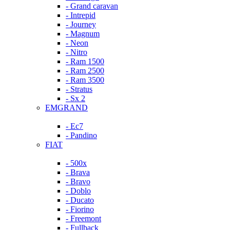
- Grand caravan
- Intrepid
- Journey
- Magnum
- Neon
- Nitro
- Ram 1500
- Ram 2500
- Ram 3500
- Stratus
- Sx 2
EMGRAND
- Ec7
- Pandino
FIAT
- 500x
- Brava
- Bravo
- Doblo
- Ducato
- Fiorino
- Freemont
- Fullback