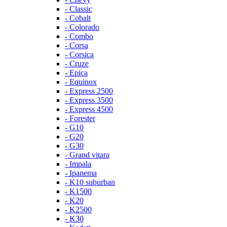
- Classic
- Cobalt
- Colorado
- Combo
- Corsa
- Corsica
- Cruze
- Epica
- Equinox
- Express 2500
- Express 3500
- Express 4500
- Forester
- G10
- G20
- G30
- Grand vitara
- Impala
- Ipanema
- K10 suburban
- K1500
- K20
- K2500
- K30