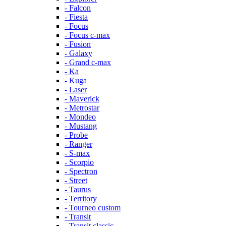
- Falcon
- Fiesta
- Focus
- Focus c-max
- Fusion
- Galaxy
- Grand c-max
- Ka
- Kuga
- Laser
- Maverick
- Metrostar
- Mondeo
- Mustang
- Probe
- Ranger
- S-max
- Scorpio
- Spectron
- Street
- Taurus
- Territory
- Tourneo custom
- Transit
- Transit classic