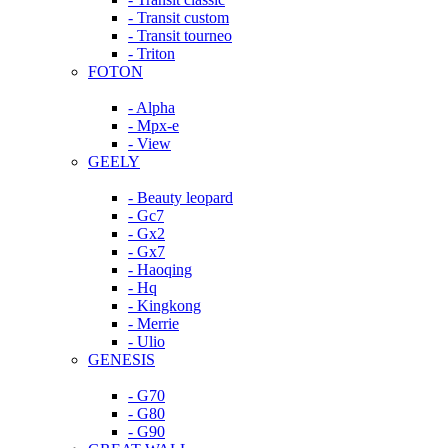
- Transit custom
- Transit tourneo
- Triton
FOTON
- Alpha
- Mpx-e
- View
GEELY
- Beauty leopard
- Gc7
- Gx2
- Gx7
- Haoqing
- Hq
- Kingkong
- Merrie
- Ulio
GENESIS
- G70
- G80
- G90