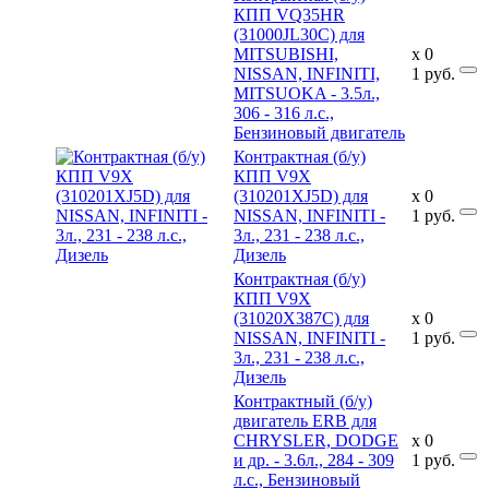
КПП VQ35HR
(31000JL30C) для
MITSUBISHI,
x
0
NISSAN, INFINITI,
1
руб.
MITSUOKA - 3.5л.,
306 - 316 л.с.,
Бензиновый двигатель
Контрактная (б/у)
КПП V9X
(310201XJ5D) для
x
0
NISSAN, INFINITI -
1
руб.
3л., 231 - 238 л.с.,
Дизель
Контрактная (б/у)
КПП V9X
(31020X387C) для
x
0
NISSAN, INFINITI -
1
руб.
3л., 231 - 238 л.с.,
Дизель
Контрактный (б/у)
двигатель ERB для
CHRYSLER, DODGE
x
0
и др. - 3.6л., 284 - 309
1
руб.
л.с., Бензиновый