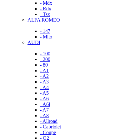
- Mdx
- Rdx
- Tsx
ALFA ROMEO
- 147
- Mito
AUDI
- 100
- 200
- 80
- A1
- A2
- A3
- A4
- A5
- A6
- A6l
- A7
- A8
- Allroad
- Cabriolet
- Coupe
- Q2