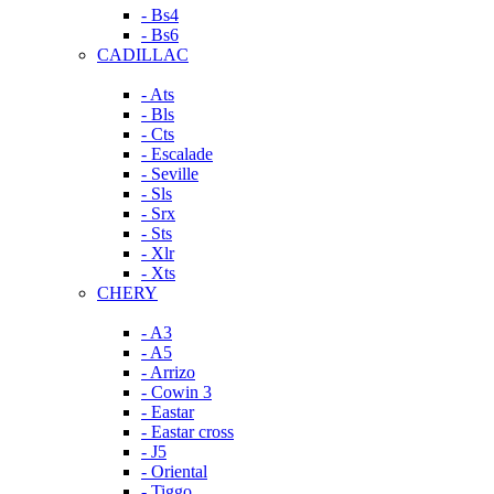
- Bs4
- Bs6
CADILLAC
- Ats
- Bls
- Cts
- Escalade
- Seville
- Sls
- Srx
- Sts
- Xlr
- Xts
CHERY
- A3
- A5
- Arrizo
- Cowin 3
- Eastar
- Eastar cross
- J5
- Oriental
- Tiggo