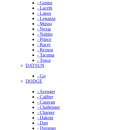
- Gentra
- Lacetti
- Lanos
- Leganza
- Musso
- Nexia
- Nubira
- Prince
- Racer
- Rexton
- Tacuma
- Tosca
DATSUN
- Go
DODGE
- Avenger
- Caliber
- Caravan
- Challenger
- Charger
- Dakota
- Dart
- Durango