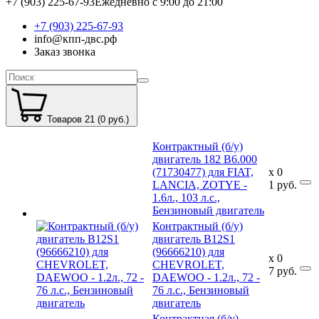
+7 (903) 225-67-93
Ежедневно с 9:00 до 21:00
+7 (903) 225-67-93
info@кпп-двс.рф
Заказ звонка
Товаров 21 (0 руб.)
Контрактный (б/у)
двигатель 182 B6.000
(71730477) для FIAT,
x
0
LANCIA, ZOTYE -
1
руб.
1.6л., 103 л.с.,
Бензиновый двигатель
Контрактный (б/у)
двигатель B12S1
(96666210) для
x
0
CHEVROLET,
7
руб.
DAEWOO - 1.2л., 72 -
76 л.с., Бензиновый
двигатель
Контрактная (б/у)