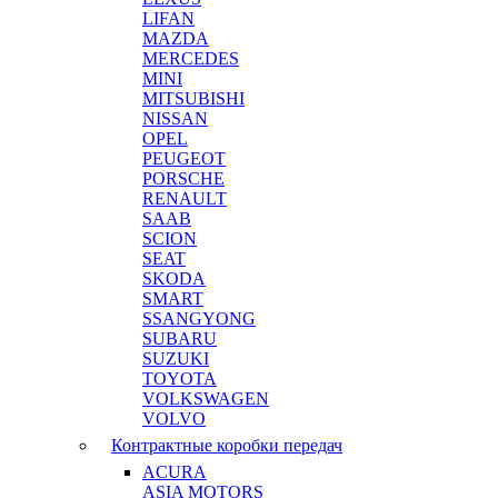
LIFAN
MAZDA
MERCEDES
MINI
MITSUBISHI
NISSAN
OPEL
PEUGEOT
PORSCHE
RENAULT
SAAB
SCION
SEAT
SKODA
SMART
SSANGYONG
SUBARU
SUZUKI
TOYOTA
VOLKSWAGEN
VOLVO
Контрактные коробки передач
ACURA
ASIA MOTORS