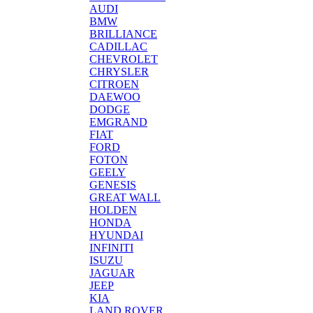
AUDI
BMW
BRILLIANCE
CADILLAC
CHEVROLET
CHRYSLER
CITROEN
DAEWOO
DODGE
EMGRAND
FIAT
FORD
FOTON
GEELY
GENESIS
GREAT WALL
HOLDEN
HONDA
HYUNDAI
INFINITI
ISUZU
JAGUAR
JEEP
KIA
LAND ROVER