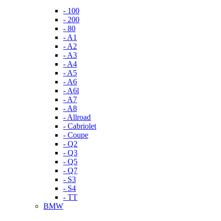
- 100
- 200
- 80
- A1
- A2
- A3
- A4
- A5
- A6
- A6l
- A7
- A8
- Allroad
- Cabriolet
- Coupe
- Q2
- Q3
- Q5
- Q7
- S3
- S4
- TT
BMW