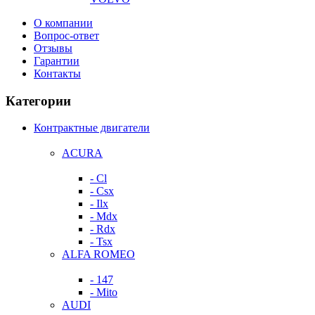
О компании
Вопрос-ответ
Отзывы
Гарантии
Контакты
Категории
Контрактные двигатели
ACURA
- Cl
- Csx
- Ilx
- Mdx
- Rdx
- Tsx
ALFA ROMEO
- 147
- Mito
AUDI