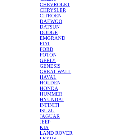
CHEVROLET
CHRYSLER
CITROEN
DAEWOO
DATSUN
DODGE
EMGRAND
FIAT
FORD
FOTON
GEELY
GENESIS
GREAT WALL
HAVAL
HOLDEN
HONDA
HUMMER
HYUNDAI
INFINITI
ISUZU
JAGUAR
JEEP
KIA
LAND ROVER
LEXUS