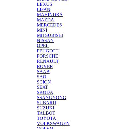
LEXUS
LIFAN
MAHINDRA
MAZDA
MERCEDES
MINI
MITSUBISHI
NISSAN
OPEL
PEUGEOT
PORSCHE
RENAULT
ROVER
SAAB
SAO
SCION
SEAT
SKODA
SSANGYONG
SUBARU
SUZUKI
TALBOT
TOYOTA
VOLKSWAGEN
VOLVO