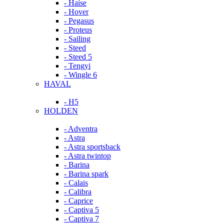
- Haise
- Hover
- Pegasus
- Proteus
- Sailing
- Steed
- Steed 5
- Tengyi
- Wingle 6
HAVAL
- H5
HOLDEN
- Adventra
- Astra
- Astra sportsback
- Astra twintop
- Barina
- Barina spark
- Calais
- Calibra
- Caprice
- Captiva 5
- Captiva 7