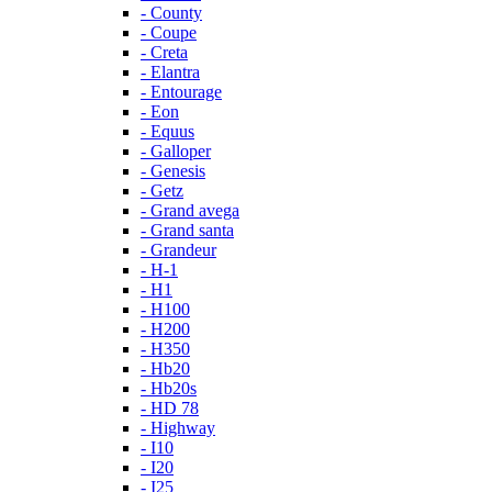
- County
- Coupe
- Creta
- Elantra
- Entourage
- Eon
- Equus
- Galloper
- Genesis
- Getz
- Grand avega
- Grand santa
- Grandeur
- H-1
- H1
- H100
- H200
- H350
- Hb20
- Hb20s
- HD 78
- Highway
- I10
- I20
- I25