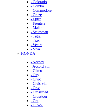
- Colorado
- Combo
- Commodore
- Cruze
- Epica
- Frontera
- Malibu
- Statesman
- Tigra
- Trax
- Vectra
- Viva
HONDA
- Accord
- Accord viii
- Ciimo
- City
- Civic
- Civic viii
- Cr-v
- Crossroad
- Crosstour
- Crx
- CR–V