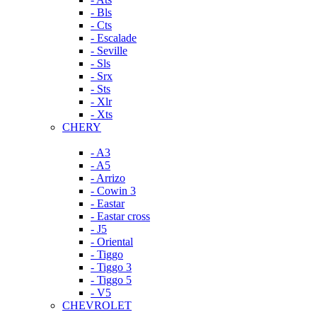
- Bls
- Cts
- Escalade
- Seville
- Sls
- Srx
- Sts
- Xlr
- Xts
CHERY
- A3
- A5
- Arrizo
- Cowin 3
- Eastar
- Eastar cross
- J5
- Oriental
- Tiggo
- Tiggo 3
- Tiggo 5
- V5
CHEVROLET