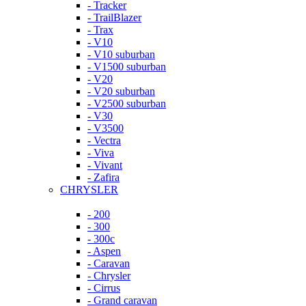
- Tracker
- TrailBlazer
- Trax
- V10
- V10 suburban
- V1500 suburban
- V20
- V20 suburban
- V2500 suburban
- V30
- V3500
- Vectra
- Viva
- Vivant
- Zafira
CHRYSLER
- 200
- 300
- 300c
- Aspen
- Caravan
- Chrysler
- Cirrus
- Grand caravan