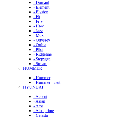
- Domani
- Element
- Elysion
- Fit
- Fr-v
- Hr-v
- Jazz
- Mdx
- Odyssey
- Orthia
- Pilot
- Ridgeline
- Stepwgn
- Stream
HUMMER
- Hummer
- Hummer h2sut
HYUNDAI
- Accent
- Aslan
- Atos
- Atos prime
- Celesta