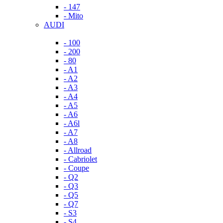
- 147
- Mito
AUDI
- 100
- 200
- 80
- A1
- A2
- A3
- A4
- A5
- A6
- A6l
- A7
- A8
- Allroad
- Cabriolet
- Coupe
- Q2
- Q3
- Q5
- Q7
- S3
- S4