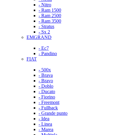
- Nitro
- Ram 1500
- Ram 2500
- Ram 3500
- Stratus
- Sx 2
EMGRAND
- Ec7
- Pandino
FIAT
- 500x
- Brava
- Bravo
- Doblo
- Ducato
- Fiorino
- Freemont
- Fullback
- Grande punto
- Idea
- Linea
- Marea
- Multipla