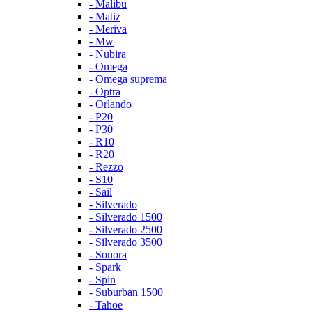
- Malibu
- Matiz
- Meriva
- Mw
- Nubira
- Omega
- Omega suprema
- Optra
- Orlando
- P20
- P30
- R10
- R20
- Rezzo
- S10
- Sail
- Silverado
- Silverado 1500
- Silverado 2500
- Silverado 3500
- Sonora
- Spark
- Spin
- Suburban 1500
- Tahoe