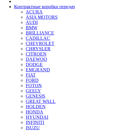
Контрактные коробки передач
ACURA
ASIA MOTORS
AUDI
BMW
BRILLIANCE
CADILLAC
CHEVROLET
CHRYSLER
CITROEN
DAEWOO
DODGE
EMGRAND
FIAT
FORD
FOTON
GEELY
GENESIS
GREAT WALL
HOLDEN
HONDA
HYUNDAI
INFINITI
ISUZU