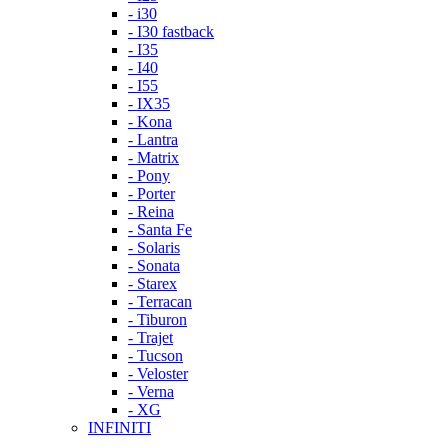
- i30
- I30 fastback
- I35
- I40
- I55
- IX35
- Kona
- Lantra
- Matrix
- Pony
- Porter
- Reina
- Santa Fe
- Solaris
- Sonata
- Starex
- Terracan
- Tiburon
- Trajet
- Tucson
- Veloster
- Verna
- XG
INFINITI