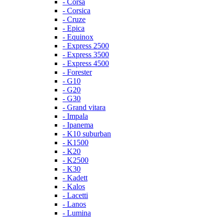
- Corsa
- Corsica
- Cruze
- Epica
- Equinox
- Express 2500
- Express 3500
- Express 4500
- Forester
- G10
- G20
- G30
- Grand vitara
- Impala
- Ipanema
- K10 suburban
- K1500
- K20
- K2500
- K30
- Kadett
- Kalos
- Lacetti
- Lanos
- Lumina