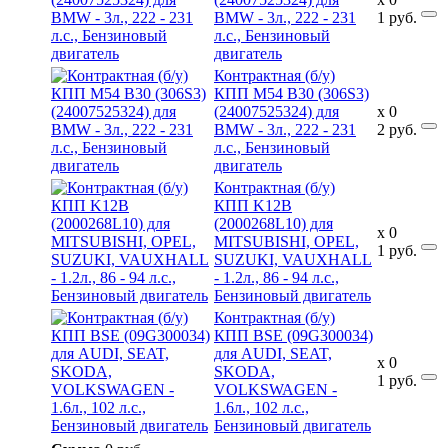
BMW - 3л., 222 - 231
1
руб.
л.с., Бензиновый
двигатель
Контрактная (б/у)
КПП M54 B30 (306S3)
(24007525324) для
x
0
BMW - 3л., 222 - 231
2
руб.
л.с., Бензиновый
двигатель
Контрактная (б/у)
КПП K12B
(2000268L10) для
x
0
MITSUBISHI, OPEL,
1
руб.
SUZUKI, VAUXHALL
- 1.2л., 86 - 94 л.с.,
Бензиновый двигатель
Контрактная (б/у)
КПП BSE (09G300034)
для AUDI, SEAT,
x
0
SKODA,
1
руб.
VOLKSWAGEN -
1.6л., 102 л.с.,
Бензиновый двигатель