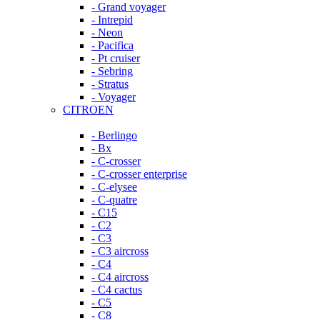
- Grand voyager
- Intrepid
- Neon
- Pacifica
- Pt cruiser
- Sebring
- Stratus
- Voyager
CITROEN
- Berlingo
- Bx
- C-crosser
- C-crosser enterprise
- C-elysee
- C-quatre
- C15
- C2
- C3
- C3 aircross
- C4
- C4 aircross
- C4 cactus
- C5
- C8