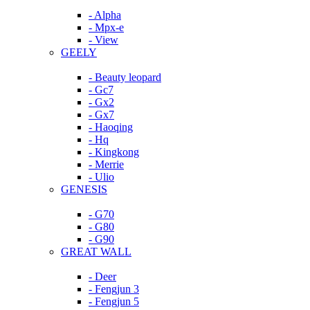
- Alpha
- Mpx-e
- View
GEELY
- Beauty leopard
- Gc7
- Gx2
- Gx7
- Haoqing
- Hq
- Kingkong
- Merrie
- Ulio
GENESIS
- G70
- G80
- G90
GREAT WALL
- Deer
- Fengjun 3
- Fengjun 5