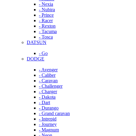
- Nexia
- Nubira
- Prince
- Racer
- Rexton
- Tacuma
- Tosca
DATSUN
- Go
DODGE
- Avenger
- Caliber
- Caravan
- Challenger
- Charger
- Dakota
- Dart
- Durango
- Grand caravan
- Intrepid
- Journey
- Magnum
- Neon