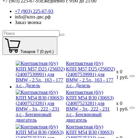
+7 (903) 225-67-93
Ежедневно с 9:00 до 21:00
+7 (903) 225-67-93
info@кпп-двс.рф
Заказ звонка
Товаров 7 (0 руб.)
Контрактная (б/у)
КПП M57 D25 (256D2)
x
0
(24007539991) для
1
руб.
BMW - 2.5л., 163 - 177
л.с., Дизель
Контрактная (б/у)
КПП M54 B30 (306S3)
(24007523281) для
x
0
BMW - 3л., 222 - 231
1
руб.
л.с., Бензиновый
двигатель
Контрактная (б/у)
КПП M54 B30 (306S3)
(24007525324) для
x
0