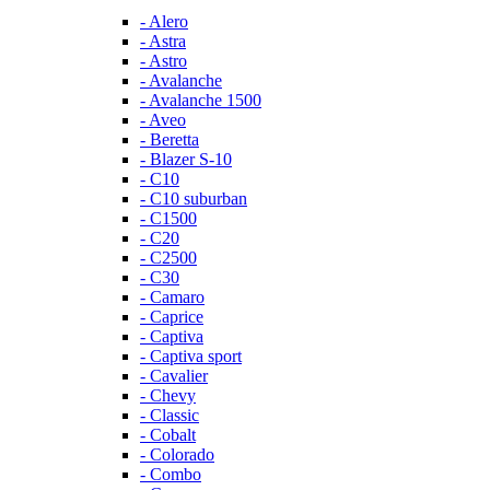
- Alero
- Astra
- Astro
- Avalanche
- Avalanche 1500
- Aveo
- Beretta
- Blazer S-10
- C10
- C10 suburban
- C1500
- C20
- C2500
- C30
- Camaro
- Caprice
- Captiva
- Captiva sport
- Cavalier
- Chevy
- Classic
- Cobalt
- Colorado
- Combo