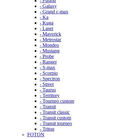
- Fusion
- Galaxy
- Grand c-max
- Ka
- Kuga
- Laser
- Maverick
- Metrostar
- Mondeo
- Mustang
- Probe
- Ranger
- S-max
- Scorpio
- Spectron
- Street
- Taurus
- Territory
- Tourneo custom
- Transit
- Transit classic
- Transit custom
- Transit tourneo
- Triton
FOTON