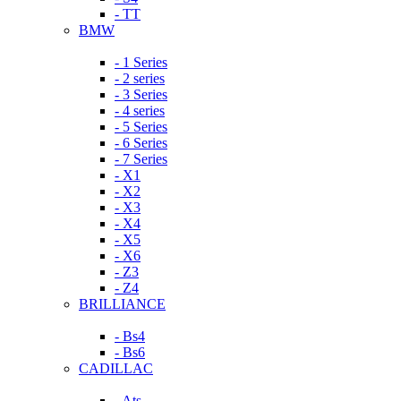
- TT
BMW
- 1 Series
- 2 series
- 3 Series
- 4 series
- 5 Series
- 6 Series
- 7 Series
- X1
- X2
- X3
- X4
- X5
- X6
- Z3
- Z4
BRILLIANCE
- Bs4
- Bs6
CADILLAC
- Ats