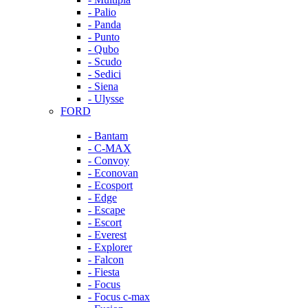
- Palio
- Panda
- Punto
- Qubo
- Scudo
- Sedici
- Siena
- Ulysse
FORD
- Bantam
- C-MAX
- Convoy
- Econovan
- Ecosport
- Edge
- Escape
- Escort
- Everest
- Explorer
- Falcon
- Fiesta
- Focus
- Focus c-max