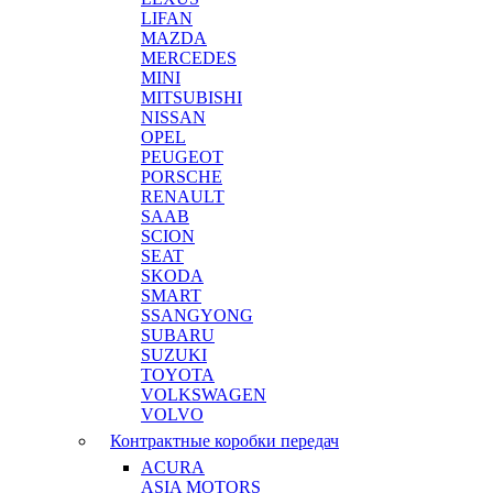
LIFAN
MAZDA
MERCEDES
MINI
MITSUBISHI
NISSAN
OPEL
PEUGEOT
PORSCHE
RENAULT
SAAB
SCION
SEAT
SKODA
SMART
SSANGYONG
SUBARU
SUZUKI
TOYOTA
VOLKSWAGEN
VOLVO
Контрактные коробки передач
ACURA
ASIA MOTORS