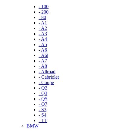
- 100
- 200
- 80
- A1
- A2
- A3
- A4
- A5
- A6
- A6l
- A7
- A8
- Allroad
- Cabriolet
- Coupe
- Q2
- Q3
- Q5
- Q7
- S3
- S4
- TT
BMW