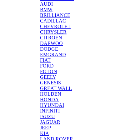
AUDI
BMW
BRILLIANCE
CADILLAC
CHEVROLET
CHRYSLER
CITROEN
DAEWOO
DODGE
EMGRAND
FIAT
FORD
FOTON
GEELY
GENESIS
GREAT WALL
HOLDEN
HONDA
HYUNDAI
INFINITI
ISUZU
JAGUAR
JEEP
KIA
LAND ROVER