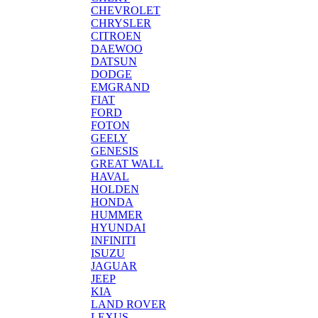
CHEVROLET
CHRYSLER
CITROEN
DAEWOO
DATSUN
DODGE
EMGRAND
FIAT
FORD
FOTON
GEELY
GENESIS
GREAT WALL
HAVAL
HOLDEN
HONDA
HUMMER
HYUNDAI
INFINITI
ISUZU
JAGUAR
JEEP
KIA
LAND ROVER
LEXUS