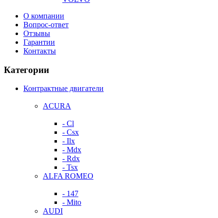
О компании
Вопрос-ответ
Отзывы
Гарантии
Контакты
Категории
Контрактные двигатели
ACURA
- Cl
- Csx
- Ilx
- Mdx
- Rdx
- Tsx
ALFA ROMEO
- 147
- Mito
AUDI