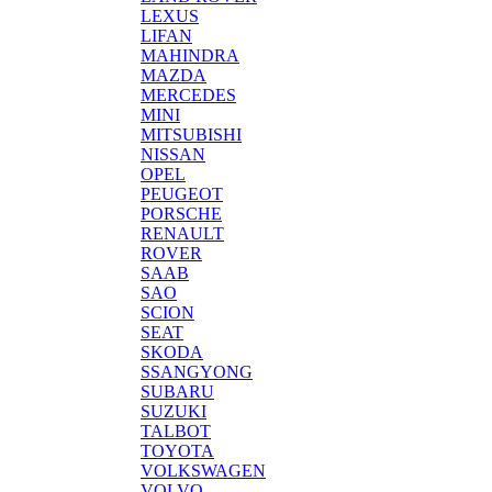
LEXUS
LIFAN
MAHINDRA
MAZDA
MERCEDES
MINI
MITSUBISHI
NISSAN
OPEL
PEUGEOT
PORSCHE
RENAULT
ROVER
SAAB
SAO
SCION
SEAT
SKODA
SSANGYONG
SUBARU
SUZUKI
TALBOT
TOYOTA
VOLKSWAGEN
VOLVO