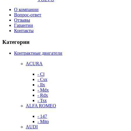
О компании
Вопрос-ответ
Отзывы
Гарантии
Контакты
Категории
Контрактные двигатели
ACURA
- Cl
- Csx
- Ilx
- Mdx
- Rdx
- Tsx
ALFA ROMEO
- 147
- Mito
AUDI