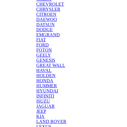
CHEVROLET
CHRYSLER
CITROEN
DAEWOO
DATSUN
DODGE
EMGRAND
FIAT
FORD
FOTON
GEELY
GENESIS
GREAT WALL
HAVAL
HOLDEN
HONDA
HUMMER
HYUNDAI
INFINITI
ISUZU
JAGUAR
JEEP
KIA
LAND ROVER
LEXUS