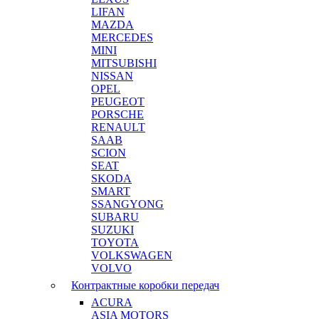
LIFAN
MAZDA
MERCEDES
MINI
MITSUBISHI
NISSAN
OPEL
PEUGEOT
PORSCHE
RENAULT
SAAB
SCION
SEAT
SKODA
SMART
SSANGYONG
SUBARU
SUZUKI
TOYOTA
VOLKSWAGEN
VOLVO
Контрактные коробки передач
ACURA
ASIA MOTORS