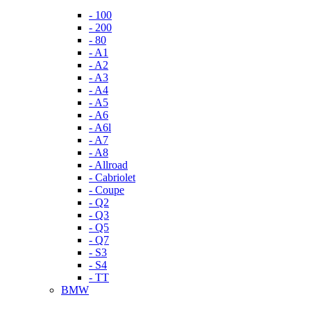
- 100
- 200
- 80
- A1
- A2
- A3
- A4
- A5
- A6
- A6l
- A7
- A8
- Allroad
- Cabriolet
- Coupe
- Q2
- Q3
- Q5
- Q7
- S3
- S4
- TT
BMW