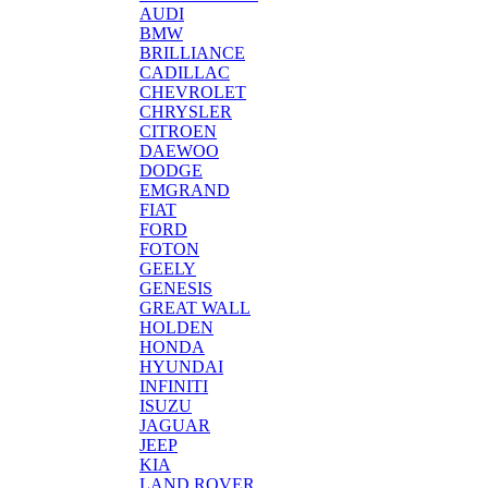
AUDI
BMW
BRILLIANCE
CADILLAC
CHEVROLET
CHRYSLER
CITROEN
DAEWOO
DODGE
EMGRAND
FIAT
FORD
FOTON
GEELY
GENESIS
GREAT WALL
HOLDEN
HONDA
HYUNDAI
INFINITI
ISUZU
JAGUAR
JEEP
KIA
LAND ROVER