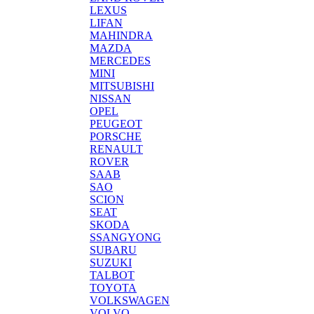
LEXUS
LIFAN
MAHINDRA
MAZDA
MERCEDES
MINI
MITSUBISHI
NISSAN
OPEL
PEUGEOT
PORSCHE
RENAULT
ROVER
SAAB
SAO
SCION
SEAT
SKODA
SSANGYONG
SUBARU
SUZUKI
TALBOT
TOYOTA
VOLKSWAGEN
VOLVO