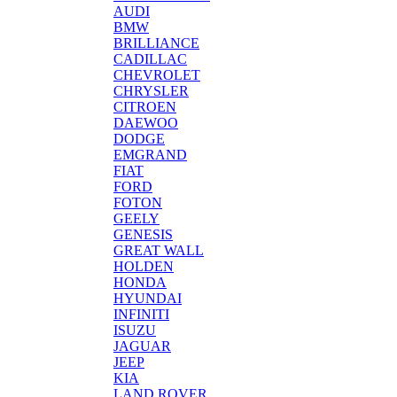
AUDI
BMW
BRILLIANCE
CADILLAC
CHEVROLET
CHRYSLER
CITROEN
DAEWOO
DODGE
EMGRAND
FIAT
FORD
FOTON
GEELY
GENESIS
GREAT WALL
HOLDEN
HONDA
HYUNDAI
INFINITI
ISUZU
JAGUAR
JEEP
KIA
LAND ROVER