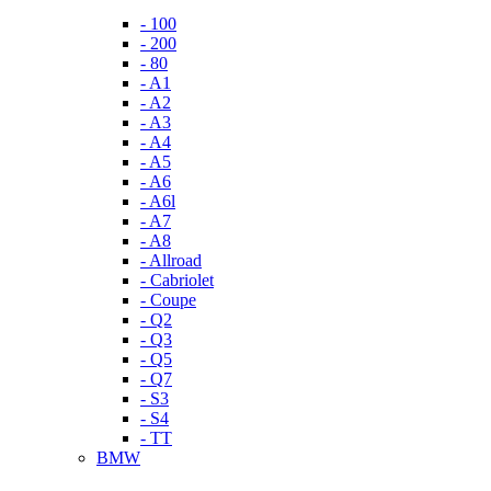
- 100
- 200
- 80
- A1
- A2
- A3
- A4
- A5
- A6
- A6l
- A7
- A8
- Allroad
- Cabriolet
- Coupe
- Q2
- Q3
- Q5
- Q7
- S3
- S4
- TT
BMW