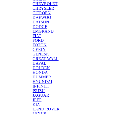
CHEVROLET
CHRYSLER
CITROEN
DAEWOO
DATSUN
DODGE
EMGRAND
FIAT
FORD
FOTON
GEELY
GENESIS
GREAT WALL
HAVAL
HOLDEN
HONDA
HUMMER
HYUNDAI
INFINITI
ISUZU
JAGUAR
JEEP
KIA
LAND ROVER
LEXUS