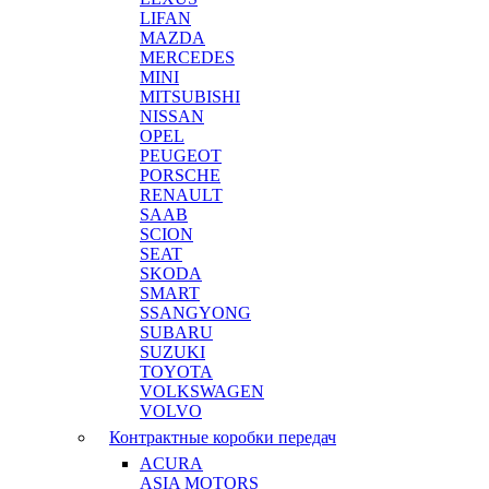
LIFAN
MAZDA
MERCEDES
MINI
MITSUBISHI
NISSAN
OPEL
PEUGEOT
PORSCHE
RENAULT
SAAB
SCION
SEAT
SKODA
SMART
SSANGYONG
SUBARU
SUZUKI
TOYOTA
VOLKSWAGEN
VOLVO
Контрактные коробки передач
ACURA
ASIA MOTORS