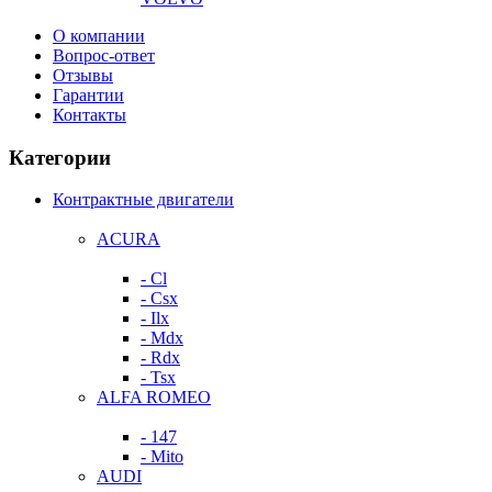
О компании
Вопрос-ответ
Отзывы
Гарантии
Контакты
Категории
Контрактные двигатели
ACURA
- Cl
- Csx
- Ilx
- Mdx
- Rdx
- Tsx
ALFA ROMEO
- 147
- Mito
AUDI