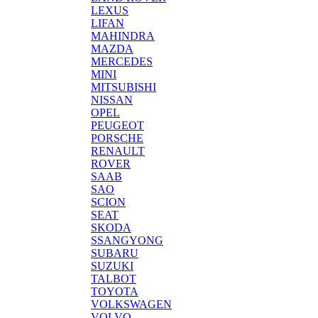
LEXUS
LIFAN
MAHINDRA
MAZDA
MERCEDES
MINI
MITSUBISHI
NISSAN
OPEL
PEUGEOT
PORSCHE
RENAULT
ROVER
SAAB
SAO
SCION
SEAT
SKODA
SSANGYONG
SUBARU
SUZUKI
TALBOT
TOYOTA
VOLKSWAGEN
VOLVO