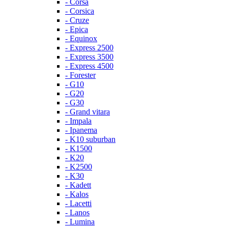
- Corsa
- Corsica
- Cruze
- Epica
- Equinox
- Express 2500
- Express 3500
- Express 4500
- Forester
- G10
- G20
- G30
- Grand vitara
- Impala
- Ipanema
- K10 suburban
- K1500
- K20
- K2500
- K30
- Kadett
- Kalos
- Lacetti
- Lanos
- Lumina