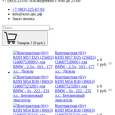
+7 (903) 225-67-93
Ежедневно с 9:00 до 21:00
+7 (903) 225-67-93
info@кпп-двс.рф
Заказ звонка
Товаров 7 (0 руб.)
Контрактная (б/у)
КПП M57 D25 (256D2)
x
0
(24007539991) для
1
руб.
BMW - 2.5л., 163 - 177
л.с., Дизель
Контрактная (б/у)
КПП M54 B30 (306S3)
(24007523281) для
x
0
BMW - 3л., 222 - 231
1
руб.
л.с., Бензиновый
двигатель
Контрактная (б/у)
КПП M54 B30 (306S3)
(24007525324) для
x
0