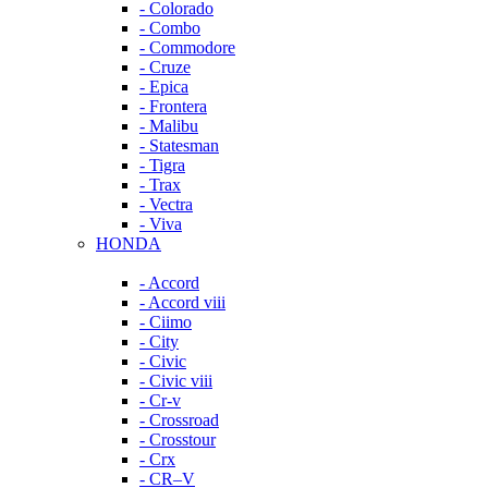
- Colorado
- Combo
- Commodore
- Cruze
- Epica
- Frontera
- Malibu
- Statesman
- Tigra
- Trax
- Vectra
- Viva
HONDA
- Accord
- Accord viii
- Ciimo
- City
- Civic
- Civic viii
- Cr-v
- Crossroad
- Crosstour
- Crx
- CR–V