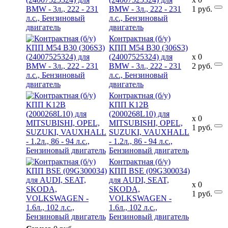
BMW - 3л., 222 - 231
1
руб.
л.с., Бензиновый
двигатель
Контрактная (б/у)
КПП M54 B30 (306S3)
(24007525324) для
x
0
BMW - 3л., 222 - 231
2
руб.
л.с., Бензиновый
двигатель
Контрактная (б/у)
КПП K12B
(2000268L10) для
x
0
MITSUBISHI, OPEL,
1
руб.
SUZUKI, VAUXHALL
- 1.2л., 86 - 94 л.с.,
Бензиновый двигатель
Контрактная (б/у)
КПП BSE (09G300034)
для AUDI, SEAT,
x
0
SKODA,
1
руб.
VOLKSWAGEN -
1.6л., 102 л.с.,
Бензиновый двигатель