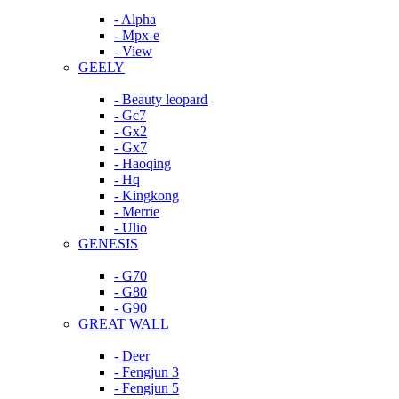
- Alpha
- Mpx-e
- View
GEELY
- Beauty leopard
- Gc7
- Gx2
- Gx7
- Haoqing
- Hq
- Kingkong
- Merrie
- Ulio
GENESIS
- G70
- G80
- G90
GREAT WALL
- Deer
- Fengjun 3
- Fengjun 5