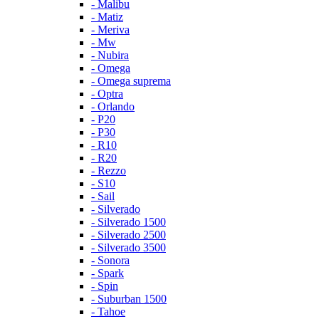
- Malibu
- Matiz
- Meriva
- Mw
- Nubira
- Omega
- Omega suprema
- Optra
- Orlando
- P20
- P30
- R10
- R20
- Rezzo
- S10
- Sail
- Silverado
- Silverado 1500
- Silverado 2500
- Silverado 3500
- Sonora
- Spark
- Spin
- Suburban 1500
- Tahoe