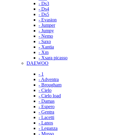
- Ds3
- Ds4
- Ds5
- Evasion
- Jumper
- Jumpy
- Nemo
- Saxo
- Xantia
- Xm
- Xsara picasso
DAEWOO
- 1
- Adventra
- Brougham
- Cielo
- Cielo load
- Damas
- Espero
- Gentra
- Lacetti
- Lanos
- Leganza
- Musso