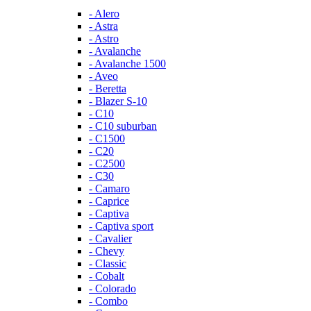
- Alero
- Astra
- Astro
- Avalanche
- Avalanche 1500
- Aveo
- Beretta
- Blazer S-10
- C10
- C10 suburban
- C1500
- C20
- C2500
- C30
- Camaro
- Caprice
- Captiva
- Captiva sport
- Cavalier
- Chevy
- Classic
- Cobalt
- Colorado
- Combo