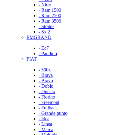
- Nitro
- Ram 1500
- Ram 2500
- Ram 3500
- Stratus
- Sx 2
EMGRAND
- Ec7
- Pandino
FIAT
- 500x
- Brava
- Bravo
- Doblo
- Ducato
- Fiorino
- Freemont
- Fullback
- Grande punto
- Idea
- Linea
- Marea
- Multipla