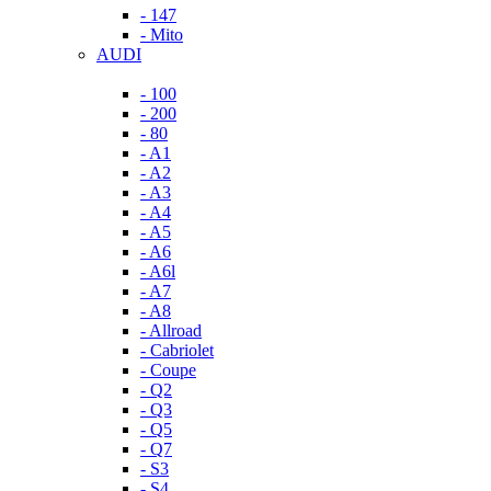
- 147
- Mito
AUDI
- 100
- 200
- 80
- A1
- A2
- A3
- A4
- A5
- A6
- A6l
- A7
- A8
- Allroad
- Cabriolet
- Coupe
- Q2
- Q3
- Q5
- Q7
- S3
- S4