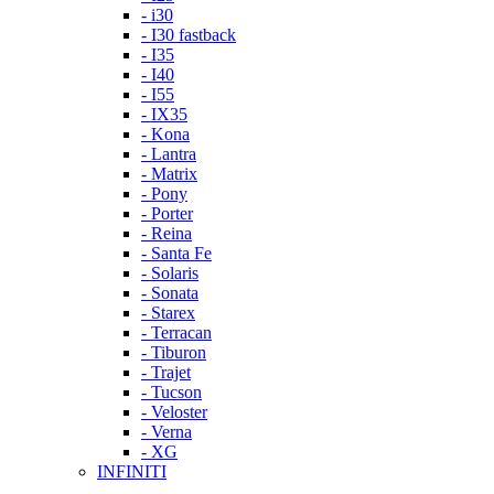
- i30
- I30 fastback
- I35
- I40
- I55
- IX35
- Kona
- Lantra
- Matrix
- Pony
- Porter
- Reina
- Santa Fe
- Solaris
- Sonata
- Starex
- Terracan
- Tiburon
- Trajet
- Tucson
- Veloster
- Verna
- XG
INFINITI