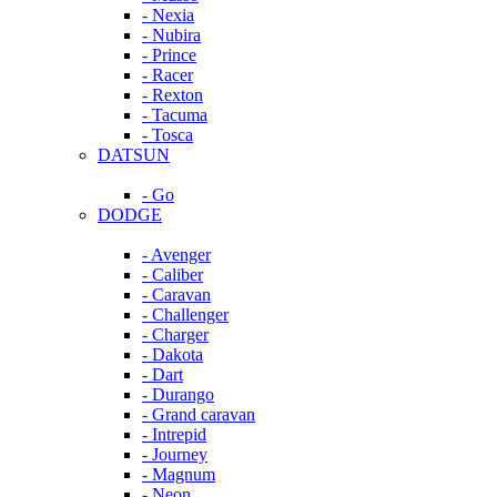
- Nexia
- Nubira
- Prince
- Racer
- Rexton
- Tacuma
- Tosca
DATSUN
- Go
DODGE
- Avenger
- Caliber
- Caravan
- Challenger
- Charger
- Dakota
- Dart
- Durango
- Grand caravan
- Intrepid
- Journey
- Magnum
- Neon