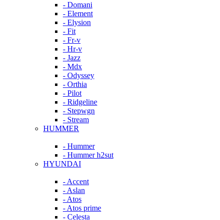
- Domani
- Element
- Elysion
- Fit
- Fr-v
- Hr-v
- Jazz
- Mdx
- Odyssey
- Orthia
- Pilot
- Ridgeline
- Stepwgn
- Stream
HUMMER
- Hummer
- Hummer h2sut
HYUNDAI
- Accent
- Aslan
- Atos
- Atos prime
- Celesta