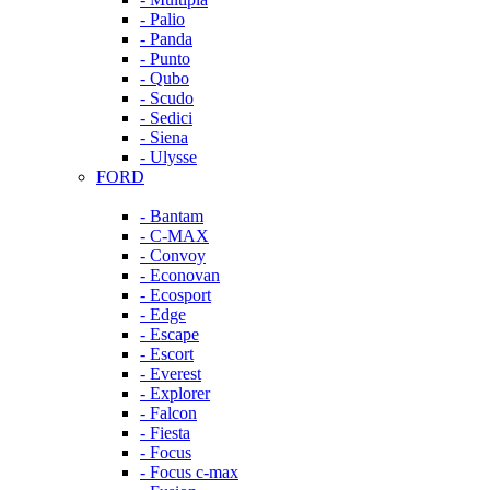
- Palio
- Panda
- Punto
- Qubo
- Scudo
- Sedici
- Siena
- Ulysse
FORD
- Bantam
- C-MAX
- Convoy
- Econovan
- Ecosport
- Edge
- Escape
- Escort
- Everest
- Explorer
- Falcon
- Fiesta
- Focus
- Focus c-max