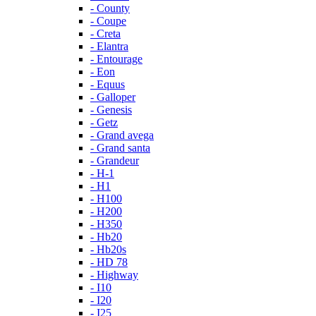
- County
- Coupe
- Creta
- Elantra
- Entourage
- Eon
- Equus
- Galloper
- Genesis
- Getz
- Grand avega
- Grand santa
- Grandeur
- H-1
- H1
- H100
- H200
- H350
- Hb20
- Hb20s
- HD 78
- Highway
- I10
- I20
- I25