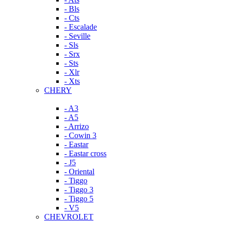
- Bls
- Cts
- Escalade
- Seville
- Sls
- Srx
- Sts
- Xlr
- Xts
CHERY
- A3
- A5
- Arrizo
- Cowin 3
- Eastar
- Eastar cross
- J5
- Oriental
- Tiggo
- Tiggo 3
- Tiggo 5
- V5
CHEVROLET