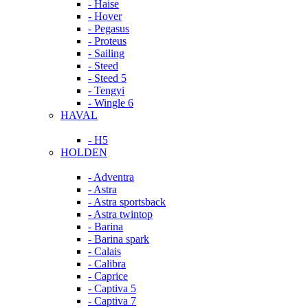
- Haise
- Hover
- Pegasus
- Proteus
- Sailing
- Steed
- Steed 5
- Tengyi
- Wingle 6
HAVAL
- H5
HOLDEN
- Adventra
- Astra
- Astra sportsback
- Astra twintop
- Barina
- Barina spark
- Calais
- Calibra
- Caprice
- Captiva 5
- Captiva 7