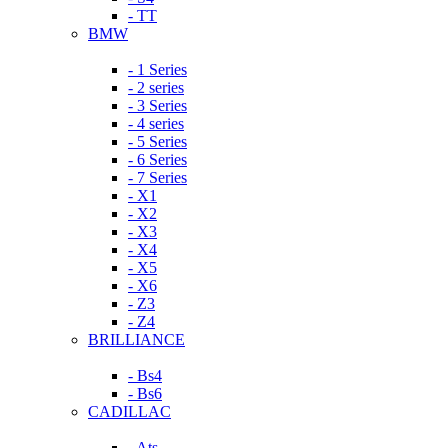
- TT
BMW
- 1 Series
- 2 series
- 3 Series
- 4 series
- 5 Series
- 6 Series
- 7 Series
- X1
- X2
- X3
- X4
- X5
- X6
- Z3
- Z4
BRILLIANCE
- Bs4
- Bs6
CADILLAC
- Ats