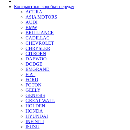
Контрактные коробки передач
ACURA
ASIA MOTORS
AUDI
BMW
BRILLIANCE
CADILLAC
CHEVROLET
CHRYSLER
CITROEN
DAEWOO
DODGE
EMGRAND
FIAT
FORD
FOTON
GEELY
GENESIS
GREAT WALL
HOLDEN
HONDA
HYUNDAI
INFINITI
ISUZU