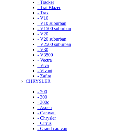
- Tracker
- TrailBlazer
- Trax
- V10
- V10 suburban
- V1500 suburban
- V20
- V20 suburban
- V2500 suburban
- V30
- V3500
- Vectra
- Viva
- Vivant
- Zafira
CHRYSLER
- 200
- 300
- 300c
- Aspen
- Caravan
- Chrysler
- Cirrus
- Grand caravan