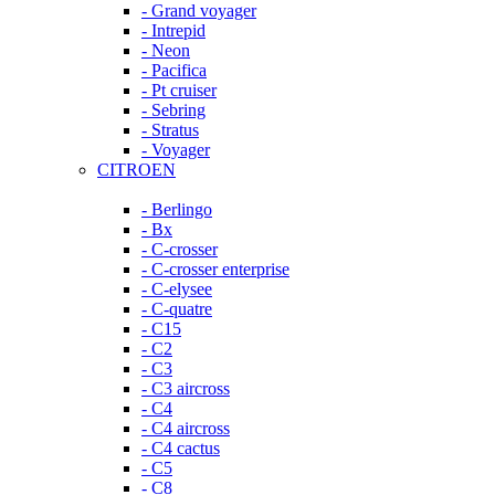
- Grand voyager
- Intrepid
- Neon
- Pacifica
- Pt cruiser
- Sebring
- Stratus
- Voyager
CITROEN
- Berlingo
- Bx
- C-crosser
- C-crosser enterprise
- C-elysee
- C-quatre
- C15
- C2
- C3
- C3 aircross
- C4
- C4 aircross
- C4 cactus
- C5
- C8