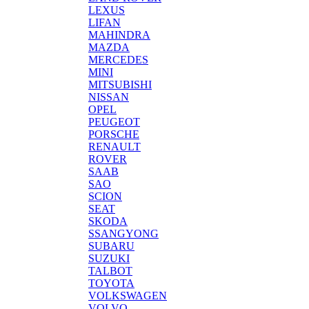
LEXUS
LIFAN
MAHINDRA
MAZDA
MERCEDES
MINI
MITSUBISHI
NISSAN
OPEL
PEUGEOT
PORSCHE
RENAULT
ROVER
SAAB
SAO
SCION
SEAT
SKODA
SSANGYONG
SUBARU
SUZUKI
TALBOT
TOYOTA
VOLKSWAGEN
VOLVO