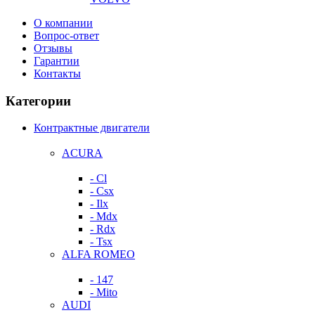
О компании
Вопрос-ответ
Отзывы
Гарантии
Контакты
Категории
Контрактные двигатели
ACURA
- Cl
- Csx
- Ilx
- Mdx
- Rdx
- Tsx
ALFA ROMEO
- 147
- Mito
AUDI