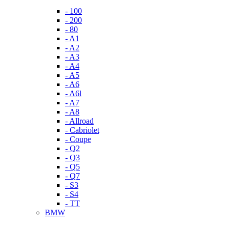
- 100
- 200
- 80
- A1
- A2
- A3
- A4
- A5
- A6
- A6l
- A7
- A8
- Allroad
- Cabriolet
- Coupe
- Q2
- Q3
- Q5
- Q7
- S3
- S4
- TT
BMW