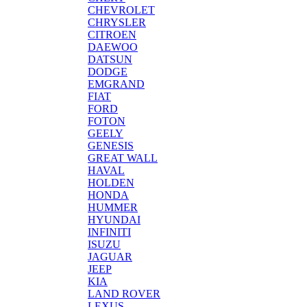
CHEVROLET
CHRYSLER
CITROEN
DAEWOO
DATSUN
DODGE
EMGRAND
FIAT
FORD
FOTON
GEELY
GENESIS
GREAT WALL
HAVAL
HOLDEN
HONDA
HUMMER
HYUNDAI
INFINITI
ISUZU
JAGUAR
JEEP
KIA
LAND ROVER
LEXUS