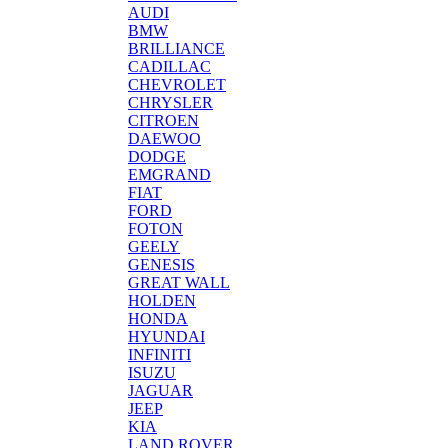
AUDI
BMW
BRILLIANCE
CADILLAC
CHEVROLET
CHRYSLER
CITROEN
DAEWOO
DODGE
EMGRAND
FIAT
FORD
FOTON
GEELY
GENESIS
GREAT WALL
HOLDEN
HONDA
HYUNDAI
INFINITI
ISUZU
JAGUAR
JEEP
KIA
LAND ROVER