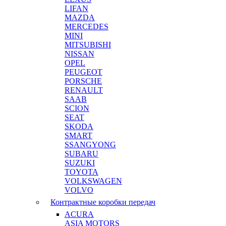
LIFAN
MAZDA
MERCEDES
MINI
MITSUBISHI
NISSAN
OPEL
PEUGEOT
PORSCHE
RENAULT
SAAB
SCION
SEAT
SKODA
SMART
SSANGYONG
SUBARU
SUZUKI
TOYOTA
VOLKSWAGEN
VOLVO
Контрактные коробки передач
ACURA
ASIA MOTORS