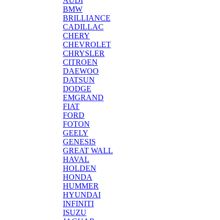
AUDI
BMW
BRILLIANCE
CADILLAC
CHERY
CHEVROLET
CHRYSLER
CITROEN
DAEWOO
DATSUN
DODGE
EMGRAND
FIAT
FORD
FOTON
GEELY
GENESIS
GREAT WALL
HAVAL
HOLDEN
HONDA
HUMMER
HYUNDAI
INFINITI
ISUZU