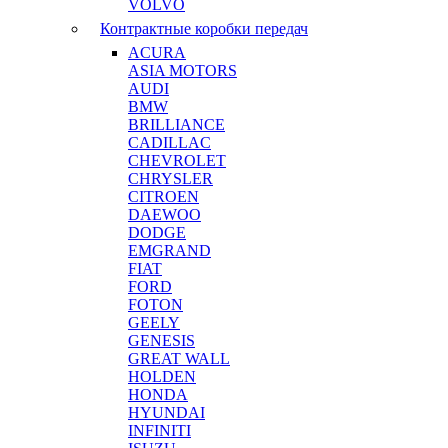
VOLVO
Контрактные коробки передач
ACURA
ASIA MOTORS
AUDI
BMW
BRILLIANCE
CADILLAC
CHEVROLET
CHRYSLER
CITROEN
DAEWOO
DODGE
EMGRAND
FIAT
FORD
FOTON
GEELY
GENESIS
GREAT WALL
HOLDEN
HONDA
HYUNDAI
INFINITI