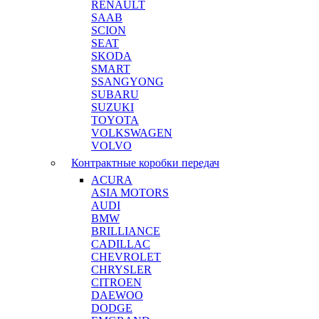
RENAULT
SAAB
SCION
SEAT
SKODA
SMART
SSANGYONG
SUBARU
SUZUKI
TOYOTA
VOLKSWAGEN
VOLVO
Контрактные коробки передач
ACURA
ASIA MOTORS
AUDI
BMW
BRILLIANCE
CADILLAC
CHEVROLET
CHRYSLER
CITROEN
DAEWOO
DODGE