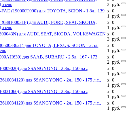
Дизель
2
руб.
R-FAE (190000T090) для TOYOTA, SCION - 1.8л., 139
x
0
1
руб.
SZ (038100031F) для AUDI, FORD, SEAT, SKODA,
x
0
Дизель
1
руб.
02E300043N) для AUDI, SEAT, SKODA, VOLKSWAGEN
x
0
3
руб.
3050033621) для TOYOTA, LEXUS, SCION - 2.5л.,
x
0
ель
1
руб.
1000AH630) для SAAB, SUBARU - 2.5л., 167 - 173
x
0
2
руб.
10009020) для SSANGYONG - 2.3л., 150 л.с.,
x
0
1
руб.
610034120) для SSANGYONG - 2л., 150 - 175 л.с.,
x
0
1
руб.
10031060) для SSANGYONG - 2.3л., 150 л.с.,
x
0
1
руб.
610034120) для SSANGYONG - 2л., 150 - 175 л.с.,
x
0
1
руб.