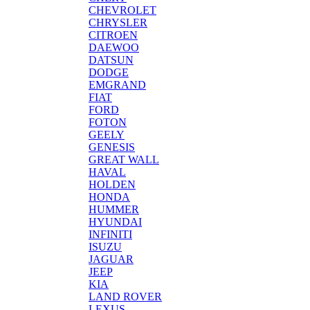
CHEVROLET
CHRYSLER
CITROEN
DAEWOO
DATSUN
DODGE
EMGRAND
FIAT
FORD
FOTON
GEELY
GENESIS
GREAT WALL
HAVAL
HOLDEN
HONDA
HUMMER
HYUNDAI
INFINITI
ISUZU
JAGUAR
JEEP
KIA
LAND ROVER
LEXUS