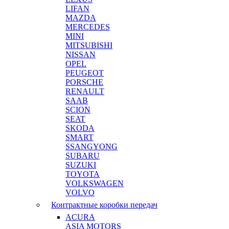
LIFAN
MAZDA
MERCEDES
MINI
MITSUBISHI
NISSAN
OPEL
PEUGEOT
PORSCHE
RENAULT
SAAB
SCION
SEAT
SKODA
SMART
SSANGYONG
SUBARU
SUZUKI
TOYOTA
VOLKSWAGEN
VOLVO
Контрактные коробки передач
ACURA
ASIA MOTORS