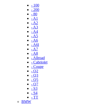
- 100
- 200
- 80
- A1
- A2
- A3
- A4
- A5
- A6
- A6l
- A7
- A8
- Allroad
- Cabriolet
- Coupe
- Q2
- Q3
- Q5
- Q7
- S3
- S4
- TT
BMW