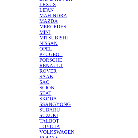
LEXUS
LIFAN
MAHINDRA
MAZDA
MERCEDES
MINI
MITSUBISHI
NISSAN
OPEL
PEUGEOT
PORSCHE
RENAULT
ROVER
SAAB
SAO
SCION
SEAT
SKODA
SSANGYONG
SUBARU
SUZUKI
TALBOT
TOYOTA
VOLKSWAGEN
VOLVO