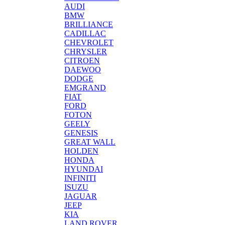
AUDI
BMW
BRILLIANCE
CADILLAC
CHEVROLET
CHRYSLER
CITROEN
DAEWOO
DODGE
EMGRAND
FIAT
FORD
FOTON
GEELY
GENESIS
GREAT WALL
HOLDEN
HONDA
HYUNDAI
INFINITI
ISUZU
JAGUAR
JEEP
KIA
LAND ROVER