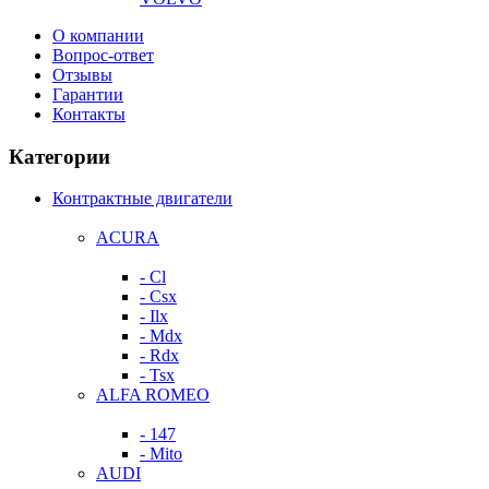
О компании
Вопрос-ответ
Отзывы
Гарантии
Контакты
Категории
Контрактные двигатели
ACURA
- Cl
- Csx
- Ilx
- Mdx
- Rdx
- Tsx
ALFA ROMEO
- 147
- Mito
AUDI