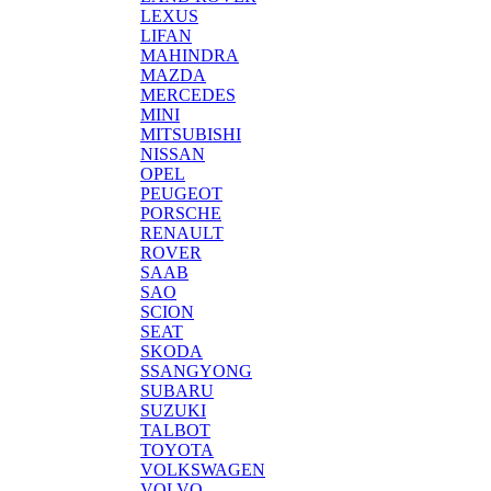
LEXUS
LIFAN
MAHINDRA
MAZDA
MERCEDES
MINI
MITSUBISHI
NISSAN
OPEL
PEUGEOT
PORSCHE
RENAULT
ROVER
SAAB
SAO
SCION
SEAT
SKODA
SSANGYONG
SUBARU
SUZUKI
TALBOT
TOYOTA
VOLKSWAGEN
VOLVO