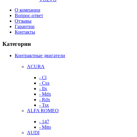
О компании
Вопрос-ответ
Отзывы
Гарантии
Контакты
Категории
Контрактные двигатели
ACURA
- Cl
- Csx
- Ilx
- Mdx
- Rdx
- Tsx
ALFA ROMEO
- 147
- Mito
AUDI