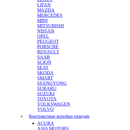
LIFAN
MAZDA
MERCEDES
MINI
MITSUBISHI
NISSAN
OPEL
PEUGEOT
PORSCHE
RENAULT
SAAB
SCION
SEAT
SKODA
SMART
SSANGYONG
SUBARU
SUZUKI
TOYOTA
VOLKSWAGEN
VOLVO
Контрактные коробки передач
ACURA
ASIA MOTORS