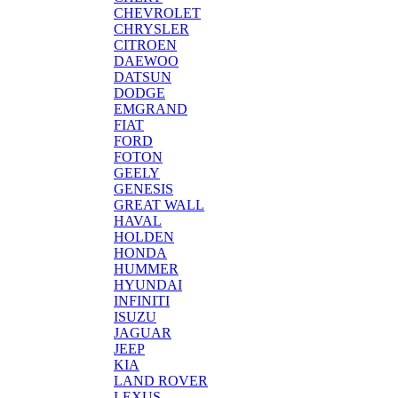
CHEVROLET
CHRYSLER
CITROEN
DAEWOO
DATSUN
DODGE
EMGRAND
FIAT
FORD
FOTON
GEELY
GENESIS
GREAT WALL
HAVAL
HOLDEN
HONDA
HUMMER
HYUNDAI
INFINITI
ISUZU
JAGUAR
JEEP
KIA
LAND ROVER
LEXUS