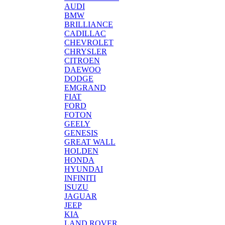
AUDI
BMW
BRILLIANCE
CADILLAC
CHEVROLET
CHRYSLER
CITROEN
DAEWOO
DODGE
EMGRAND
FIAT
FORD
FOTON
GEELY
GENESIS
GREAT WALL
HOLDEN
HONDA
HYUNDAI
INFINITI
ISUZU
JAGUAR
JEEP
KIA
LAND ROVER