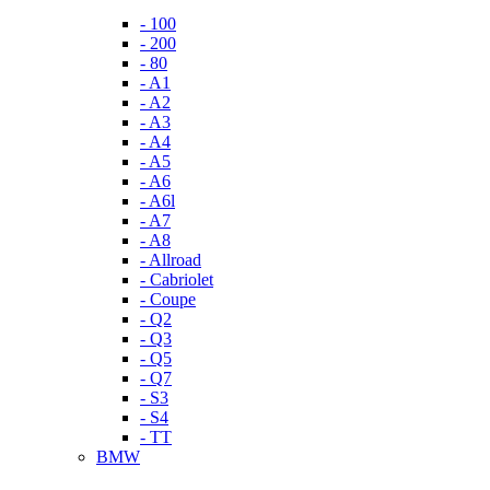
- 100
- 200
- 80
- A1
- A2
- A3
- A4
- A5
- A6
- A6l
- A7
- A8
- Allroad
- Cabriolet
- Coupe
- Q2
- Q3
- Q5
- Q7
- S3
- S4
- TT
BMW