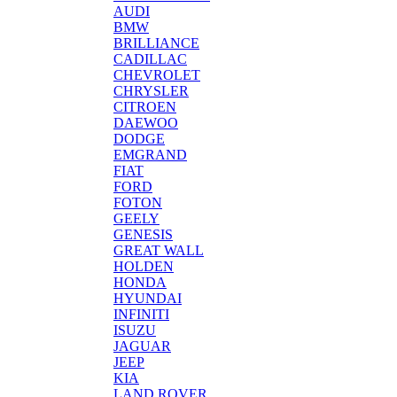
AUDI
BMW
BRILLIANCE
CADILLAC
CHEVROLET
CHRYSLER
CITROEN
DAEWOO
DODGE
EMGRAND
FIAT
FORD
FOTON
GEELY
GENESIS
GREAT WALL
HOLDEN
HONDA
HYUNDAI
INFINITI
ISUZU
JAGUAR
JEEP
KIA
LAND ROVER