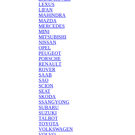
LEXUS
LIFAN
MAHINDRA
MAZDA
MERCEDES
MINI
MITSUBISHI
NISSAN
OPEL
PEUGEOT
PORSCHE
RENAULT
ROVER
SAAB
SAO
SCION
SEAT
SKODA
SSANGYONG
SUBARU
SUZUKI
TALBOT
TOYOTA
VOLKSWAGEN
VOLVO