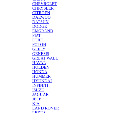
CHEVROLET
CHRYSLER
CITROEN
DAEWOO
DATSUN
DODGE
EMGRAND
FIAT
FORD
FOTON
GEELY
GENESIS
GREAT WALL
HAVAL
HOLDEN
HONDA
HUMMER
HYUNDAI
INFINITI
ISUZU
JAGUAR
JEEP
KIA
LAND ROVER
LEXUS