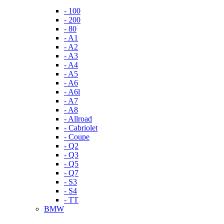
- 100
- 200
- 80
- A1
- A2
- A3
- A4
- A5
- A6
- A6l
- A7
- A8
- Allroad
- Cabriolet
- Coupe
- Q2
- Q3
- Q5
- Q7
- S3
- S4
- TT
BMW