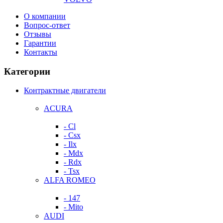
О компании
Вопрос-ответ
Отзывы
Гарантии
Контакты
Категории
Контрактные двигатели
ACURA
- Cl
- Csx
- Ilx
- Mdx
- Rdx
- Tsx
ALFA ROMEO
- 147
- Mito
AUDI