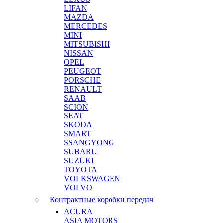
LIFAN
MAZDA
MERCEDES
MINI
MITSUBISHI
NISSAN
OPEL
PEUGEOT
PORSCHE
RENAULT
SAAB
SCION
SEAT
SKODA
SMART
SSANGYONG
SUBARU
SUZUKI
TOYOTA
VOLKSWAGEN
VOLVO
Контрактные коробки передач
ACURA
ASIA MOTORS