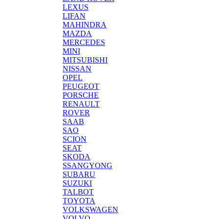
LEXUS
LIFAN
MAHINDRA
MAZDA
MERCEDES
MINI
MITSUBISHI
NISSAN
OPEL
PEUGEOT
PORSCHE
RENAULT
ROVER
SAAB
SAO
SCION
SEAT
SKODA
SSANGYONG
SUBARU
SUZUKI
TALBOT
TOYOTA
VOLKSWAGEN
VOLVO