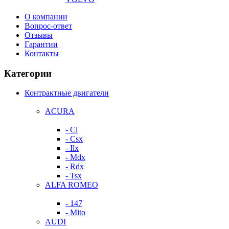
О компании
Вопрос-ответ
Отзывы
Гарантии
Контакты
Категории
Контрактные двигатели
ACURA
- Cl
- Csx
- Ilx
- Mdx
- Rdx
- Tsx
ALFA ROMEO
- 147
- Mito
AUDI