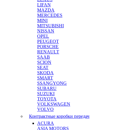
LIFAN
MAZDA
MERCEDES
MINI
MITSUBISHI
NISSAN
OPEL
PEUGEOT
PORSCHE
RENAULT
SAAB
SCION
SEAT
SKODA
SMART
SSANGYONG
SUBARU
SUZUKI
TOYOTA
VOLKSWAGEN
VOLVO
Контрактные коробки передач
ACURA
ASIA MOTORS