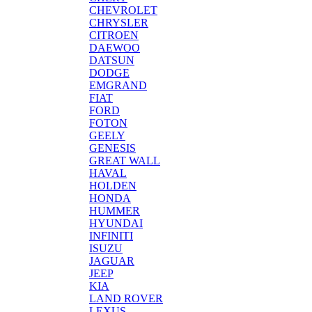
CHEVROLET
CHRYSLER
CITROEN
DAEWOO
DATSUN
DODGE
EMGRAND
FIAT
FORD
FOTON
GEELY
GENESIS
GREAT WALL
HAVAL
HOLDEN
HONDA
HUMMER
HYUNDAI
INFINITI
ISUZU
JAGUAR
JEEP
KIA
LAND ROVER
LEXUS