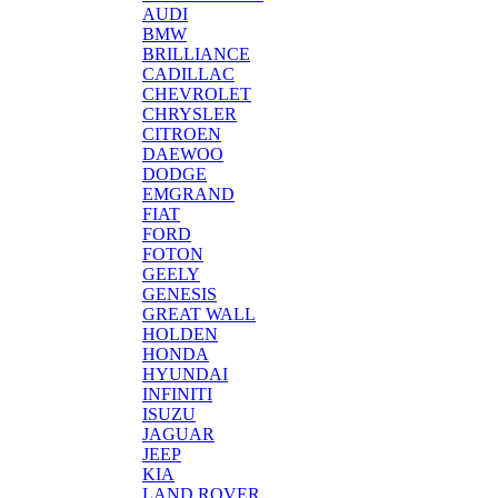
AUDI
BMW
BRILLIANCE
CADILLAC
CHEVROLET
CHRYSLER
CITROEN
DAEWOO
DODGE
EMGRAND
FIAT
FORD
FOTON
GEELY
GENESIS
GREAT WALL
HOLDEN
HONDA
HYUNDAI
INFINITI
ISUZU
JAGUAR
JEEP
KIA
LAND ROVER