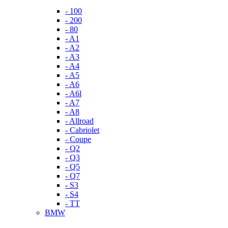
- 100
- 200
- 80
- A1
- A2
- A3
- A4
- A5
- A6
- A6l
- A7
- A8
- Allroad
- Cabriolet
- Coupe
- Q2
- Q3
- Q5
- Q7
- S3
- S4
- TT
BMW