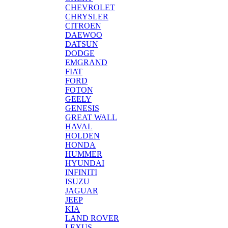
CHEVROLET
CHRYSLER
CITROEN
DAEWOO
DATSUN
DODGE
EMGRAND
FIAT
FORD
FOTON
GEELY
GENESIS
GREAT WALL
HAVAL
HOLDEN
HONDA
HUMMER
HYUNDAI
INFINITI
ISUZU
JAGUAR
JEEP
KIA
LAND ROVER
LEXUS