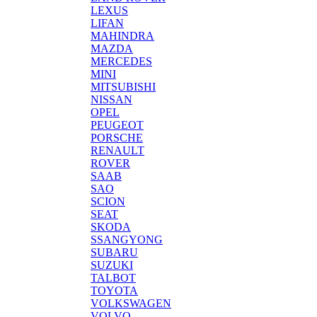
LEXUS
LIFAN
MAHINDRA
MAZDA
MERCEDES
MINI
MITSUBISHI
NISSAN
OPEL
PEUGEOT
PORSCHE
RENAULT
ROVER
SAAB
SAO
SCION
SEAT
SKODA
SSANGYONG
SUBARU
SUZUKI
TALBOT
TOYOTA
VOLKSWAGEN
VOLVO