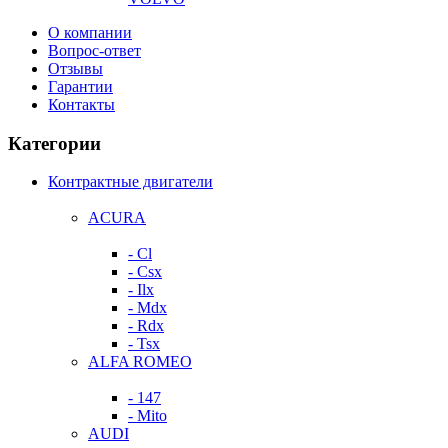
О компании
Вопрос-ответ
Отзывы
Гарантии
Контакты
Категории
Контрактные двигатели
ACURA
- Cl
- Csx
- Ilx
- Mdx
- Rdx
- Tsx
ALFA ROMEO
- 147
- Mito
AUDI