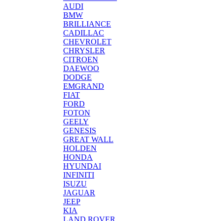
AUDI
BMW
BRILLIANCE
CADILLAC
CHEVROLET
CHRYSLER
CITROEN
DAEWOO
DODGE
EMGRAND
FIAT
FORD
FOTON
GEELY
GENESIS
GREAT WALL
HOLDEN
HONDA
HYUNDAI
INFINITI
ISUZU
JAGUAR
JEEP
KIA
LAND ROVER