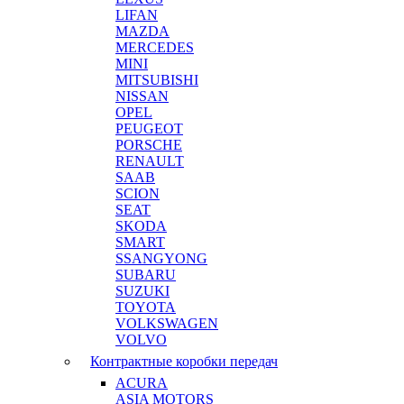
LIFAN
MAZDA
MERCEDES
MINI
MITSUBISHI
NISSAN
OPEL
PEUGEOT
PORSCHE
RENAULT
SAAB
SCION
SEAT
SKODA
SMART
SSANGYONG
SUBARU
SUZUKI
TOYOTA
VOLKSWAGEN
VOLVO
Контрактные коробки передач
ACURA
ASIA MOTORS