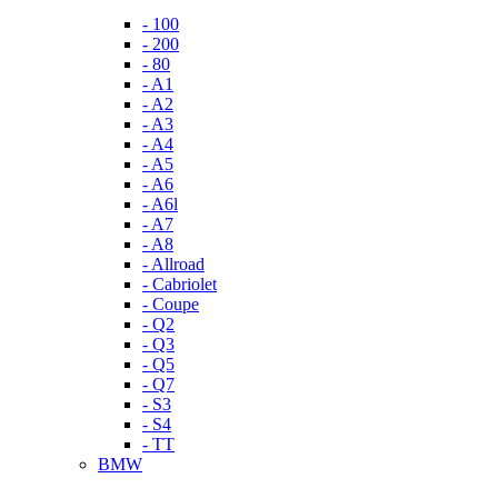
- 100
- 200
- 80
- A1
- A2
- A3
- A4
- A5
- A6
- A6l
- A7
- A8
- Allroad
- Cabriolet
- Coupe
- Q2
- Q3
- Q5
- Q7
- S3
- S4
- TT
BMW