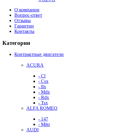
О компании
Вопрос-ответ
Отзывы
Гарантии
Контакты
Категории
Контрактные двигатели
ACURA
- Cl
- Csx
- Ilx
- Mdx
- Rdx
- Tsx
ALFA ROMEO
- 147
- Mito
AUDI