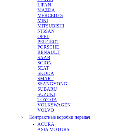
LIFAN
MAZDA
MERCEDES
MINI
MITSUBISHI
NISSAN
OPEL
PEUGEOT
PORSCHE
RENAULT
SAAB
SCION
SEAT
SKODA
SMART
SSANGYONG
SUBARU
SUZUKI
TOYOTA
VOLKSWAGEN
VOLVO
Контрактные коробки передач
ACURA
ASIA MOTORS