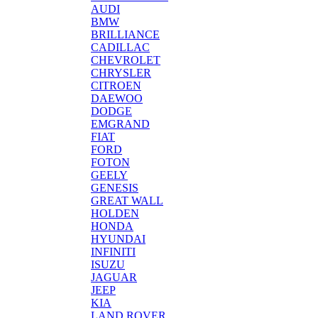
AUDI
BMW
BRILLIANCE
CADILLAC
CHEVROLET
CHRYSLER
CITROEN
DAEWOO
DODGE
EMGRAND
FIAT
FORD
FOTON
GEELY
GENESIS
GREAT WALL
HOLDEN
HONDA
HYUNDAI
INFINITI
ISUZU
JAGUAR
JEEP
KIA
LAND ROVER