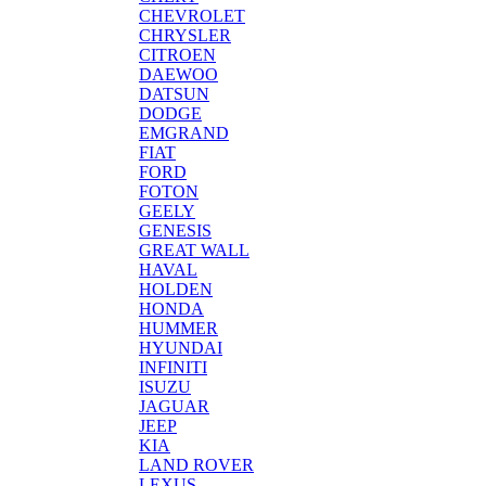
CHEVROLET
CHRYSLER
CITROEN
DAEWOO
DATSUN
DODGE
EMGRAND
FIAT
FORD
FOTON
GEELY
GENESIS
GREAT WALL
HAVAL
HOLDEN
HONDA
HUMMER
HYUNDAI
INFINITI
ISUZU
JAGUAR
JEEP
KIA
LAND ROVER
LEXUS