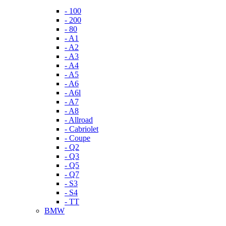
- 100
- 200
- 80
- A1
- A2
- A3
- A4
- A5
- A6
- A6l
- A7
- A8
- Allroad
- Cabriolet
- Coupe
- Q2
- Q3
- Q5
- Q7
- S3
- S4
- TT
BMW