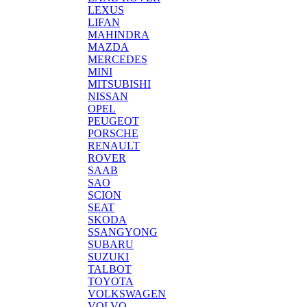
LEXUS
LIFAN
MAHINDRA
MAZDA
MERCEDES
MINI
MITSUBISHI
NISSAN
OPEL
PEUGEOT
PORSCHE
RENAULT
ROVER
SAAB
SAO
SCION
SEAT
SKODA
SSANGYONG
SUBARU
SUZUKI
TALBOT
TOYOTA
VOLKSWAGEN
VOLVO