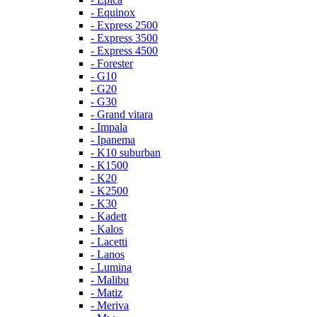
- Equinox
- Express 2500
- Express 3500
- Express 4500
- Forester
- G10
- G20
- G30
- Grand vitara
- Impala
- Ipanema
- K10 suburban
- K1500
- K20
- K2500
- K30
- Kadett
- Kalos
- Lacetti
- Lanos
- Lumina
- Malibu
- Matiz
- Meriva