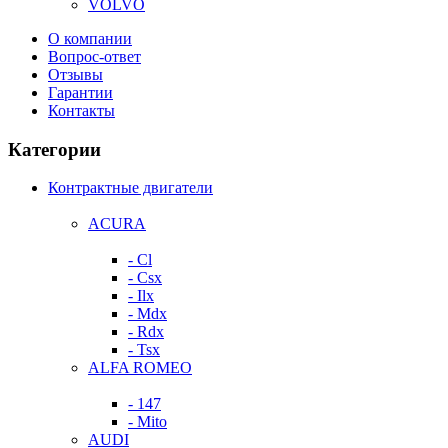
VOLVO
О компании
Вопрос-ответ
Отзывы
Гарантии
Контакты
Категории
Контрактные двигатели
ACURA
- Cl
- Csx
- Ilx
- Mdx
- Rdx
- Tsx
ALFA ROMEO
- 147
- Mito
AUDI