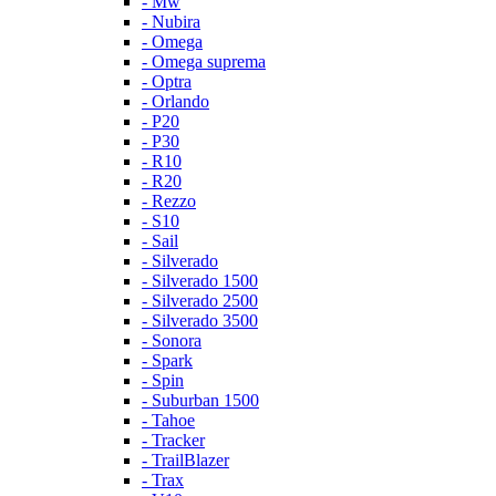
- Mw
- Nubira
- Omega
- Omega suprema
- Optra
- Orlando
- P20
- P30
- R10
- R20
- Rezzo
- S10
- Sail
- Silverado
- Silverado 1500
- Silverado 2500
- Silverado 3500
- Sonora
- Spark
- Spin
- Suburban 1500
- Tahoe
- Tracker
- TrailBlazer
- Trax