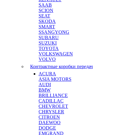
SAAB
SCION
SEAT
SKODA
SMART
SSANGYONG
SUBARU
SUZUKI
TOYOTA
VOLKSWAGEN
VOLVO
Контрактные коробки передач
ACURA
ASIA MOTORS
AUDI
BMW
BRILLIANCE
CADILLAC
CHEVROLET
CHRYSLER
CITROEN
DAEWOO
DODGE
EMGRAND