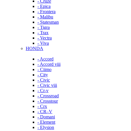
- Cruze
- Epica
- Frontera
- Malibu
- Statesman
- Tigra
- Trax
- Vectra
- Viva
HONDA
- Accord
- Accord viii
- Ciimo
- City
- Civic
- Civic viii
- Cr-v
- Crossroad
- Crosstour
- Crx
- CR–V
- Domani
- Element
- Elysion