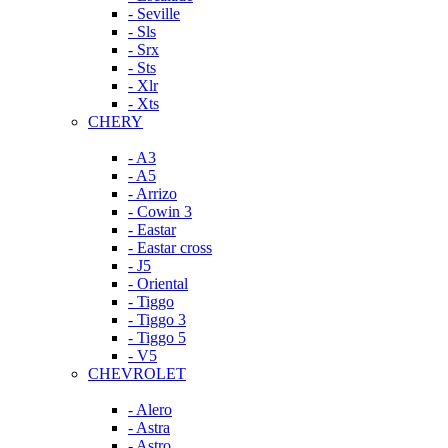
- Seville
- Sls
- Srx
- Sts
- Xlr
- Xts
CHERY
- A3
- A5
- Arrizo
- Cowin 3
- Eastar
- Eastar cross
- J5
- Oriental
- Tiggo
- Tiggo 3
- Tiggo 5
- V5
CHEVROLET
- Alero
- Astra
- Astro