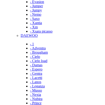
- Evasion
- Jumper
- Jumpy
- Nemo
- Saxo
- Xantia
- Xm
- Xsara picasso
DAEWOO
- 1
- Adventra
- Brougham
- Cielo
- Cielo load
- Damas
- Espero
- Gentra
- Lacetti
- Lanos
- Leganza
- Musso
- Nexia
- Nubira
- Prince