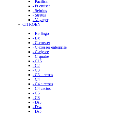
- Pacifica
- Pt cruiser
- Sebring
- Stratus
- Voyager
CITROEN
- Berlingo
- Bx
- C-crosser
- C-crosser enterprise
- C-elysee
- C-quatre
- C15
- C2
- C3
- C3 aircross
- C4
- C4 aircross
- C4 cactus
- C5
- C8
- Ds3
- Ds4
- Ds5