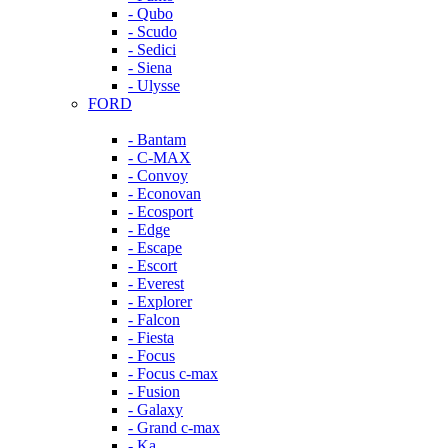
- Qubo
- Scudo
- Sedici
- Siena
- Ulysse
FORD
- Bantam
- C-MAX
- Convoy
- Econovan
- Ecosport
- Edge
- Escape
- Escort
- Everest
- Explorer
- Falcon
- Fiesta
- Focus
- Focus c-max
- Fusion
- Galaxy
- Grand c-max
- Ka