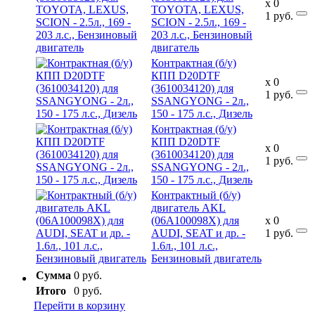
x
0
TOYOTA, LEXUS,
1
руб.
SCION - 2.5л., 169 -
203 л.с., Бензиновый
двигатель
Контрактная (б/у)
КПП D20DTF
x
0
(3610034120) для
1
руб.
SSANGYONG - 2л.,
150 - 175 л.с., Дизель
Контрактная (б/у)
КПП D20DTF
x
0
(3610034120) для
1
руб.
SSANGYONG - 2л.,
150 - 175 л.с., Дизель
Контрактный (б/у)
двигатель AKL
(06A100098X) для
x
0
AUDI, SEAT и др. -
1
руб.
1.6л., 101 л.с.,
Бензиновый двигатель
Сумма
0 руб.
Итого
0 руб.
Перейти в корзину