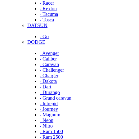
- Racer
- Rexton
- Tacuma
- Tosca
DATSUN
- Go
DODGE
- Avenger
- Caliber
- Caravan
- Challenger
- Charger
- Dakota
- Dart
- Durango
- Grand caravan
- Intrepid
- Journey
- Magnum
- Neon
- Nitro
- Ram 1500
- Ram 2500