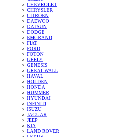
CHEVROLET
CHRYSLER
CITROEN
DAEWOO
DATSUN
DODGE
EMGRAND
FIAT
FORD
FOTON
GEELY
GENESIS
GREAT WALL
HAVAL
HOLDEN
HONDA
HUMMER
HYUNDAI
INFINITI
ISUZU
JAGUAR
JEEP
KIA
LAND ROVER
LEXUS