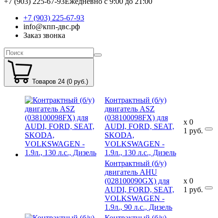
+7 (903) 225-67-93
Ежедневно с 9:00 до 21:00
+7 (903) 225-67-93
info@кпп-двс.рф
Заказ звонка
Товаров 24 (0 руб.)
Контрактный (б/у)
двигатель ASZ
(038100098FX) для
x
0
AUDI, FORD, SEAT,
1
руб.
SKODA,
VOLKSWAGEN -
1.9л., 130 л.с., Дизель
Контрактный (б/у)
двигатель AHU
(028100090GX) для
x
0
AUDI, FORD, SEAT,
1
руб.
VOLKSWAGEN -
1.9л., 90 л.с., Дизель
Контрактный (б/у)