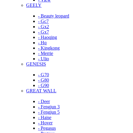
GEELY
- Beauty leopard
- Gc7
- Gx2
- Gx7
- Haoqing
- Hq
- Kingkong
- Merrie
- Ulio
GENESIS
- G70
- G80
- G90
GREAT WALL
- Deer
- Fengjun 3
- Fengjun 5
- Haise
- Hover
- Pegasus