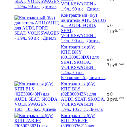
VOLKSWAGEN -
1.9л., 90 л.с., Дизель
Контрактный (б/у)
двигатель AHU (AHU)
для AUDI, FORD,
x
0
SEAT,
1
руб.
VOLKSWAGEN -
1.9л., 90 л.с., Дизель
Контрактная (б/у)
КПП BKY
(001300038DX) для
x
0
SEAT, SKODA,
3
руб.
VOLKSWAGEN -
1.4л., 75 л.с.,
Бензиновый двигатель
Контрактная (б/у)
КПП BLS
(02E300043N) для
x
0
AUDI, SEAT, SKODA,
3
руб.
VOLKSWAGEN -
1.9л., 105 л.с., Дизель
Контрактная (б/у)
КПП 2AR-FE
(3050033621) для