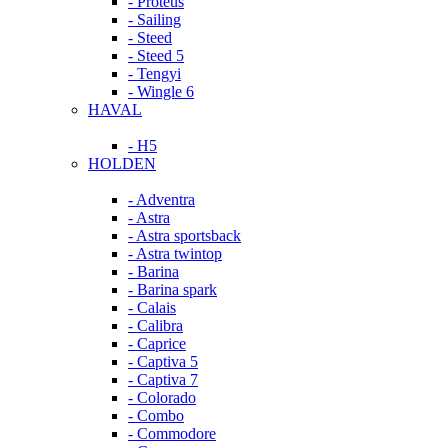
- Proteus
- Sailing
- Steed
- Steed 5
- Tengyi
- Wingle 6
HAVAL
- H5
HOLDEN
- Adventra
- Astra
- Astra sportsback
- Astra twintop
- Barina
- Barina spark
- Calais
- Calibra
- Caprice
- Captiva 5
- Captiva 7
- Colorado
- Combo
- Commodore