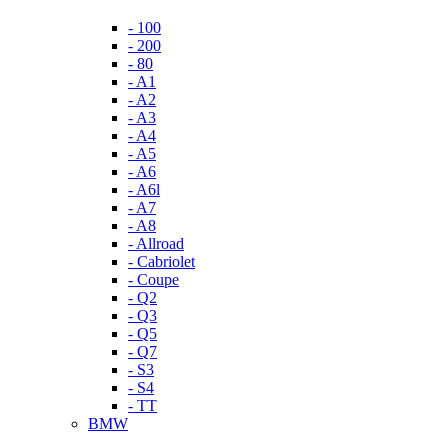
- 100
- 200
- 80
- A1
- A2
- A3
- A4
- A5
- A6
- A6l
- A7
- A8
- Allroad
- Cabriolet
- Coupe
- Q2
- Q3
- Q5
- Q7
- S3
- S4
- TT
BMW