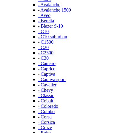
- Avalanche
- Avalanche 1500
- Aveo
- Beretta
- Blazer S-10
- C10
- C10 suburban
- C1500
- C20
- C2500
- C30
- Camaro
- Caprice
- Captiva
- Captiva sport
- Cavalier
- Chevy
- Classic
- Cobalt
- Colorado
- Combo
- Corsa
- Corsica
- Cruze
- Epica