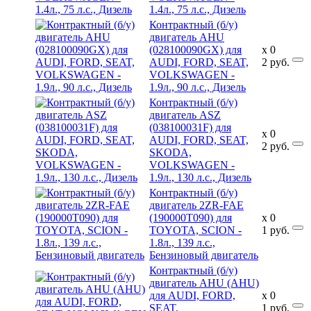
1.4л., 75 л.с., Дизель
Контрактный (б/у)
двигатель AHU
(028100090GX) для
x
0
AUDI, FORD, SEAT,
2
руб.
VOLKSWAGEN -
1.9л., 90 л.с., Дизель
Контрактный (б/у)
двигатель ASZ
(038100031F) для
x
0
AUDI, FORD, SEAT,
2
руб.
SKODA,
VOLKSWAGEN -
1.9л., 130 л.с., Дизель
Контрактный (б/у)
двигатель 2ZR-FAE
(190000T090) для
x
0
TOYOTA, SCION -
1
руб.
1.8л., 139 л.с.,
Бензиновый двигатель
Контрактный (б/у)
двигатель AHU (AHU)
для AUDI, FORD,
x
0
SEAT,
1
руб.