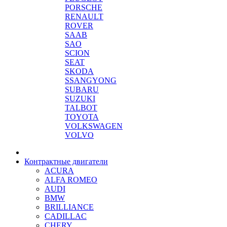
PORSCHE
RENAULT
ROVER
SAAB
SAO
SCION
SEAT
SKODA
SSANGYONG
SUBARU
SUZUKI
TALBOT
TOYOTA
VOLKSWAGEN
VOLVO
Контрактные двигатели
ACURA
ALFA ROMEO
AUDI
BMW
BRILLIANCE
CADILLAC
CHERY