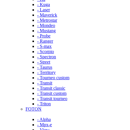
- Kuga
- Laser
- Maverick
- Metrostar
- Mondeo
- Mustang
- Probe
- Ranger
- S-max
- Scorpio
- Spectron
- Street
- Taurus
- Territory
- Tourneo custom
- Transit
- Transit classic
- Transit custom
- Transit tourneo
- Triton
FOTON
- Alpha
- Mpx-e
- View