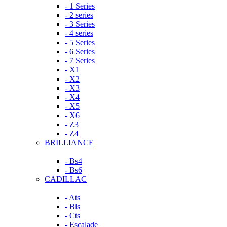
- 1 Series
- 2 series
- 3 Series
- 4 series
- 5 Series
- 6 Series
- 7 Series
- X1
- X2
- X3
- X4
- X5
- X6
- Z3
- Z4
BRILLIANCE
- Bs4
- Bs6
CADILLAC
- Ats
- Bls
- Cts
- Escalade