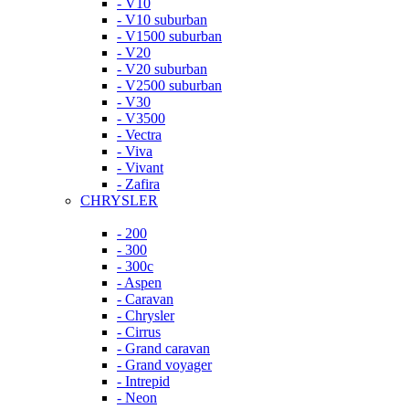
- V10
- V10 suburban
- V1500 suburban
- V20
- V20 suburban
- V2500 suburban
- V30
- V3500
- Vectra
- Viva
- Vivant
- Zafira
CHRYSLER
- 200
- 300
- 300c
- Aspen
- Caravan
- Chrysler
- Cirrus
- Grand caravan
- Grand voyager
- Intrepid
- Neon