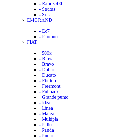
- Ram 3500
- Stratus
- Sx 2
EMGRAND
- Ec7
- Pandino
FIAT
- 500x
- Brava
- Bravo
- Doblo
- Ducato
- Fiorino
- Freemont
- Fullback
- Grande punto
- Idea
- Linea
- Marea
- Multipla
- Palio
- Panda
- Punto