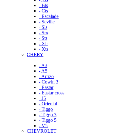
- Bls
- Cts
- Escalade
- Seville
- Sls
- Srx
- Sts
- Xlr
- Xts
CHERY
- A3
- A5
- Arrizo
- Cowin 3
- Eastar
- Eastar cross
- J5
- Oriental
- Tiggo
- Tiggo 3
- Tiggo 5
- V5
CHEVROLET