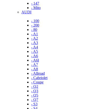
- 147
- Mito
AUDI
- 100
- 200
- 80
- A1
- A2
- A3
- A4
- A5
- A6
- A6l
- A7
- A8
- Allroad
- Cabriolet
- Coupe
- Q2
- Q3
- Q5
- Q7
- S3
- S4