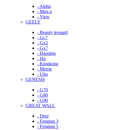
- Alpha
- Mpx-e
- View
GEELY
- Beauty leopard
- Gc7
- Gx2
- Gx7
- Haoqing
- Hq
- Kingkong
- Merrie
- Ulio
GENESIS
- G70
- G80
- G90
GREAT WALL
- Deer
- Fengjun 3
- Fengjun 5