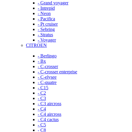
- Grand voyager
- Intrepid
- Neon
- Pacifica
- Pt cruiser
- Sebring
- Stratus
- Voyager
CITROEN
- Berlingo
- Bx
- C-crosser
- C-crosser enterprise
- C-elysee
- C-quatre
- C15
- C2
- C3
- C3 aircross
- C4
- C4 aircross
- C4 cactus
- C5
- C8