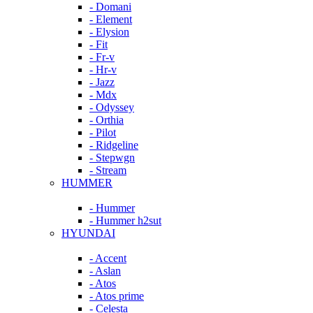
- Domani
- Element
- Elysion
- Fit
- Fr-v
- Hr-v
- Jazz
- Mdx
- Odyssey
- Orthia
- Pilot
- Ridgeline
- Stepwgn
- Stream
HUMMER
- Hummer
- Hummer h2sut
HYUNDAI
- Accent
- Aslan
- Atos
- Atos prime
- Celesta