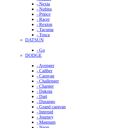
- Nexia
- Nubira
- Prince
- Racer
- Rexton
- Tacuma
- Tosca
DATSUN
- Go
DODGE
- Avenger
- Caliber
- Caravan
- Challenger
- Charger
- Dakota
- Dart
- Durango
- Grand caravan
- Intrepid
- Journey
- Magnum
- Neon