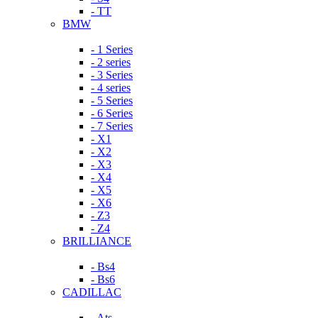
- TT
BMW
- 1 Series
- 2 series
- 3 Series
- 4 series
- 5 Series
- 6 Series
- 7 Series
- X1
- X2
- X3
- X4
- X5
- X6
- Z3
- Z4
BRILLIANCE
- Bs4
- Bs6
CADILLAC
- Ats