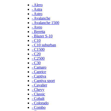
- Alero
- Astra
- Astro
- Avalanche
- Avalanche 1500
- Aveo
- Beretta
- Blazer S-10
- C10
- C10 suburban
- C1500
- C20
- C2500
- C30
- Camaro
- Caprice
- Captiva
- Captiva sport
- Cavalier
- Chevy
- Classic
- Cobalt
- Colorado
- Combo