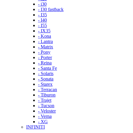
- i30
- I30 fastback
- I35
- I40
- I55
- IX35
- Kona
- Lantra
- Matrix
- Pony
- Porter
- Reina
- Santa Fe
- Solaris
- Sonata
- Starex
- Terracan
- Tiburon
- Trajet
- Tucson
- Veloster
- Verna
- XG
INFINITI