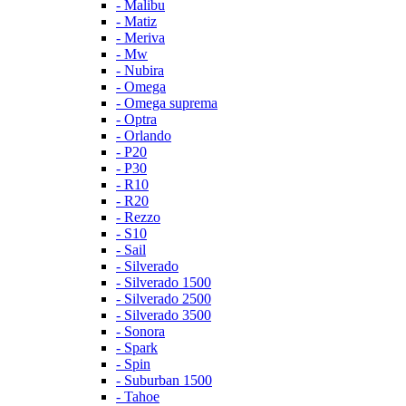
- Malibu
- Matiz
- Meriva
- Mw
- Nubira
- Omega
- Omega suprema
- Optra
- Orlando
- P20
- P30
- R10
- R20
- Rezzo
- S10
- Sail
- Silverado
- Silverado 1500
- Silverado 2500
- Silverado 3500
- Sonora
- Spark
- Spin
- Suburban 1500
- Tahoe