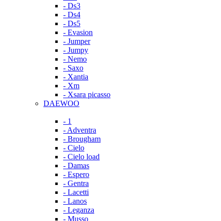
- Ds3
- Ds4
- Ds5
- Evasion
- Jumper
- Jumpy
- Nemo
- Saxo
- Xantia
- Xm
- Xsara picasso
DAEWOO
- 1
- Adventra
- Brougham
- Cielo
- Cielo load
- Damas
- Espero
- Gentra
- Lacetti
- Lanos
- Leganza
- Musso