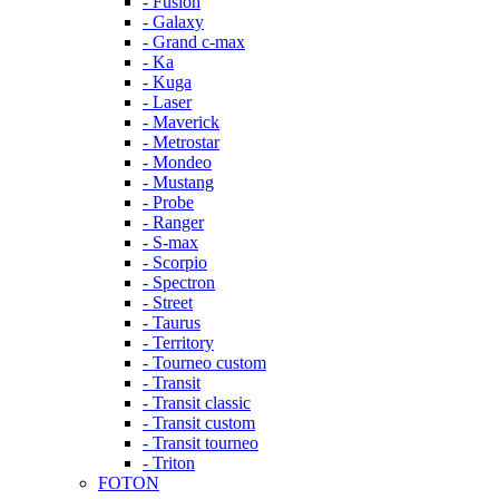
- Fusion
- Galaxy
- Grand c-max
- Ka
- Kuga
- Laser
- Maverick
- Metrostar
- Mondeo
- Mustang
- Probe
- Ranger
- S-max
- Scorpio
- Spectron
- Street
- Taurus
- Territory
- Tourneo custom
- Transit
- Transit classic
- Transit custom
- Transit tourneo
- Triton
FOTON