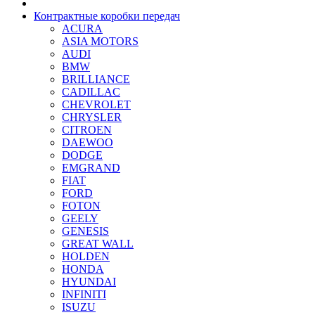
Контрактные коробки передач
ACURA
ASIA MOTORS
AUDI
BMW
BRILLIANCE
CADILLAC
CHEVROLET
CHRYSLER
CITROEN
DAEWOO
DODGE
EMGRAND
FIAT
FORD
FOTON
GEELY
GENESIS
GREAT WALL
HOLDEN
HONDA
HYUNDAI
INFINITI
ISUZU