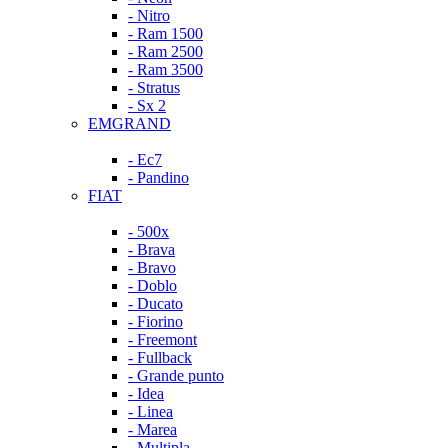
- Nitro
- Ram 1500
- Ram 2500
- Ram 3500
- Stratus
- Sx 2
EMGRAND
- Ec7
- Pandino
FIAT
- 500x
- Brava
- Bravo
- Doblo
- Ducato
- Fiorino
- Freemont
- Fullback
- Grande punto
- Idea
- Linea
- Marea
- Multipla