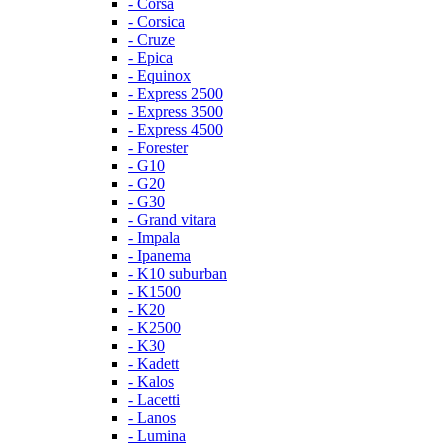
- Corsa
- Corsica
- Cruze
- Epica
- Equinox
- Express 2500
- Express 3500
- Express 4500
- Forester
- G10
- G20
- G30
- Grand vitara
- Impala
- Ipanema
- K10 suburban
- K1500
- K20
- K2500
- K30
- Kadett
- Kalos
- Lacetti
- Lanos
- Lumina