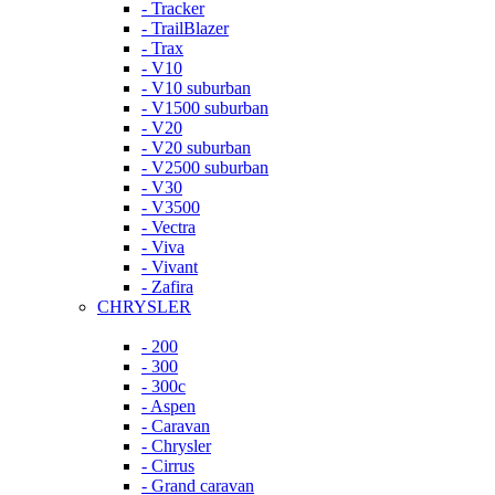
- Tracker
- TrailBlazer
- Trax
- V10
- V10 suburban
- V1500 suburban
- V20
- V20 suburban
- V2500 suburban
- V30
- V3500
- Vectra
- Viva
- Vivant
- Zafira
CHRYSLER
- 200
- 300
- 300c
- Aspen
- Caravan
- Chrysler
- Cirrus
- Grand caravan