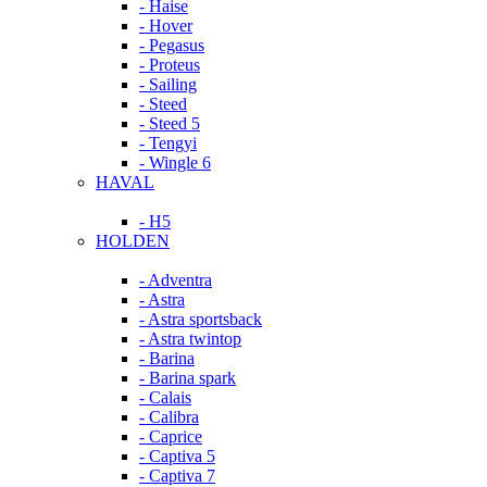
- Haise
- Hover
- Pegasus
- Proteus
- Sailing
- Steed
- Steed 5
- Tengyi
- Wingle 6
HAVAL
- H5
HOLDEN
- Adventra
- Astra
- Astra sportsback
- Astra twintop
- Barina
- Barina spark
- Calais
- Calibra
- Caprice
- Captiva 5
- Captiva 7