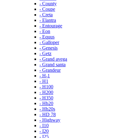
- County
- Coupe
- Creta
- Elantra
- Entourage
- Eon
- Equus
- Galloper
- Genesis
- Getz
- Grand avega
- Grand santa
- Grandeur
- H-1
- H1
- H100
- H200
- H350
- Hb20
- Hb20s
- HD 78
- Highway
- I10
- I20
- I25