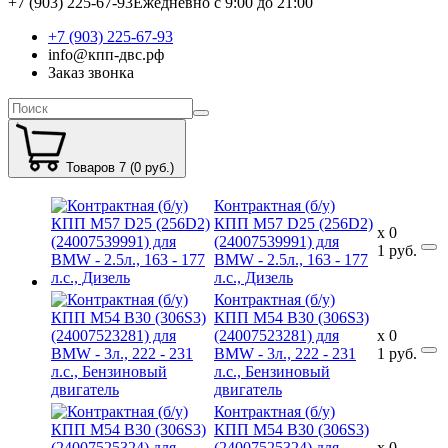
+7 (903) 225-67-93
Ежедневно с 9:00 до 21:00
+7 (903) 225-67-93
info@кпп-двс.рф
Заказ звонка
Товаров 7 (0 руб.)
Контрактная (б/у)
КПП M57 D25 (256D2)
x
0
(24007539991) для
1
руб.
BMW - 2.5л., 163 - 177
л.с., Дизель
Контрактная (б/у)
КПП M54 B30 (306S3)
(24007523281) для
x
0
BMW - 3л., 222 - 231
1
руб.
л.с., Бензиновый
двигатель
Контрактная (б/у)
КПП M54 B30 (306S3)
(24007525324) для
x
0