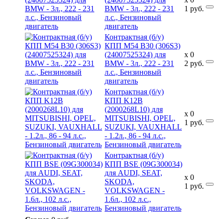
BMW - 3л., 222 - 231
1
руб.
л.с., Бензиновый
двигатель
Контрактная (б/у)
КПП M54 B30 (306S3)
(24007525324) для
x
0
BMW - 3л., 222 - 231
2
руб.
л.с., Бензиновый
двигатель
Контрактная (б/у)
КПП K12B
(2000268L10) для
x
0
MITSUBISHI, OPEL,
1
руб.
SUZUKI, VAUXHALL
- 1.2л., 86 - 94 л.с.,
Бензиновый двигатель
Контрактная (б/у)
КПП BSE (09G300034)
для AUDI, SEAT,
x
0
SKODA,
1
руб.
VOLKSWAGEN -
1.6л., 102 л.с.,
Бензиновый двигатель