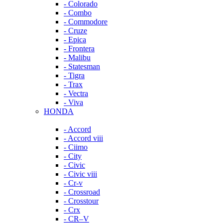
- Colorado
- Combo
- Commodore
- Cruze
- Epica
- Frontera
- Malibu
- Statesman
- Tigra
- Trax
- Vectra
- Viva
HONDA
- Accord
- Accord viii
- Ciimo
- City
- Civic
- Civic viii
- Cr-v
- Crossroad
- Crosstour
- Crx
- CR–V