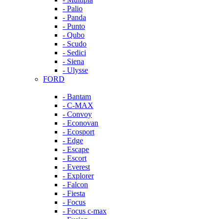
- Palio
- Panda
- Punto
- Qubo
- Scudo
- Sedici
- Siena
- Ulysse
FORD
- Bantam
- C-MAX
- Convoy
- Econovan
- Ecosport
- Edge
- Escape
- Escort
- Everest
- Explorer
- Falcon
- Fiesta
- Focus
- Focus c-max