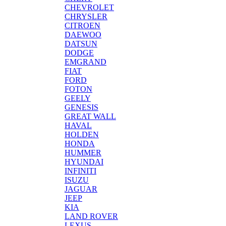
CHEVROLET
CHRYSLER
CITROEN
DAEWOO
DATSUN
DODGE
EMGRAND
FIAT
FORD
FOTON
GEELY
GENESIS
GREAT WALL
HAVAL
HOLDEN
HONDA
HUMMER
HYUNDAI
INFINITI
ISUZU
JAGUAR
JEEP
KIA
LAND ROVER
LEXUS