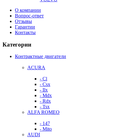
О компании
Вопрос-ответ
Отзывы
Гарантии
Контакты
Категории
Контрактные двигатели
ACURA
- Cl
- Csx
- Ilx
- Mdx
- Rdx
- Tsx
ALFA ROMEO
- 147
- Mito
AUDI