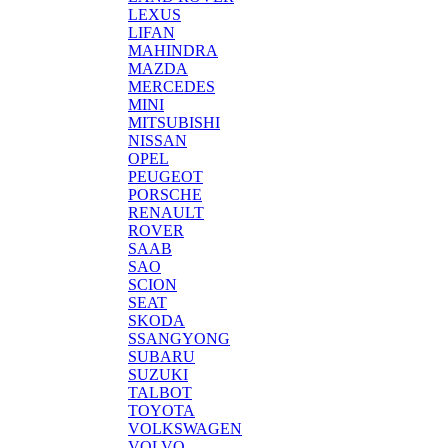
LEXUS
LIFAN
MAHINDRA
MAZDA
MERCEDES
MINI
MITSUBISHI
NISSAN
OPEL
PEUGEOT
PORSCHE
RENAULT
ROVER
SAAB
SAO
SCION
SEAT
SKODA
SSANGYONG
SUBARU
SUZUKI
TALBOT
TOYOTA
VOLKSWAGEN
VOLVO