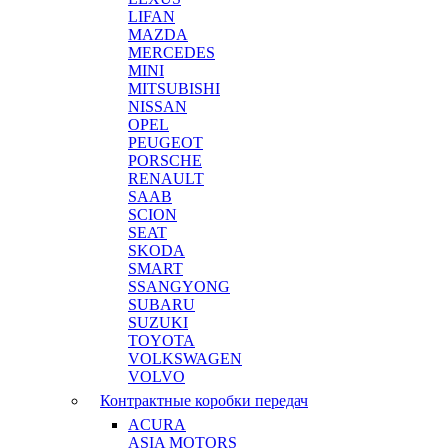
LIFAN
MAZDA
MERCEDES
MINI
MITSUBISHI
NISSAN
OPEL
PEUGEOT
PORSCHE
RENAULT
SAAB
SCION
SEAT
SKODA
SMART
SSANGYONG
SUBARU
SUZUKI
TOYOTA
VOLKSWAGEN
VOLVO
Контрактные коробки передач
ACURA
ASIA MOTORS