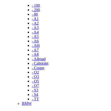
- 100
- 200
- 80
- A1
- A2
- A3
- A4
- A5
- A6
- A6l
- A7
- A8
- Allroad
- Cabriolet
- Coupe
- Q2
- Q3
- Q5
- Q7
- S3
- S4
- TT
BMW