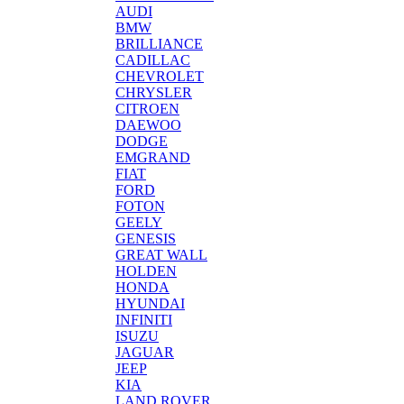
AUDI
BMW
BRILLIANCE
CADILLAC
CHEVROLET
CHRYSLER
CITROEN
DAEWOO
DODGE
EMGRAND
FIAT
FORD
FOTON
GEELY
GENESIS
GREAT WALL
HOLDEN
HONDA
HYUNDAI
INFINITI
ISUZU
JAGUAR
JEEP
KIA
LAND ROVER