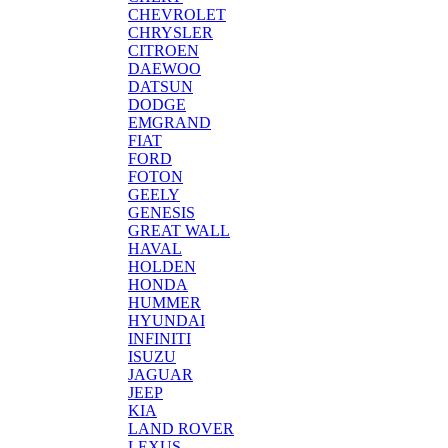
CHEVROLET
CHRYSLER
CITROEN
DAEWOO
DATSUN
DODGE
EMGRAND
FIAT
FORD
FOTON
GEELY
GENESIS
GREAT WALL
HAVAL
HOLDEN
HONDA
HUMMER
HYUNDAI
INFINITI
ISUZU
JAGUAR
JEEP
KIA
LAND ROVER
LEXUS