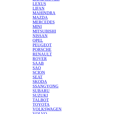
LEXUS
LIFAN
MAHINDRA
MAZDA
MERCEDES
MINI
MITSUBISHI
NISSAN
OPEL
PEUGEOT
PORSCHE
RENAULT
ROVER
SAAB
SAO
SCION
SEAT
SKODA
SSANGYONG
SUBARU
SUZUKI
TALBOT
TOYOTA
VOLKSWAGEN
VOLVO