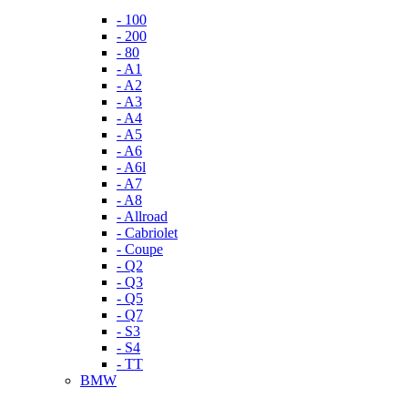
- 100
- 200
- 80
- A1
- A2
- A3
- A4
- A5
- A6
- A6l
- A7
- A8
- Allroad
- Cabriolet
- Coupe
- Q2
- Q3
- Q5
- Q7
- S3
- S4
- TT
BMW