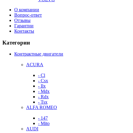
О компании
Вопрос-ответ
Отзывы
Гарантии
Контакты
Категории
Контрактные двигатели
ACURA
- Cl
- Csx
- Ilx
- Mdx
- Rdx
- Tsx
ALFA ROMEO
- 147
- Mito
AUDI