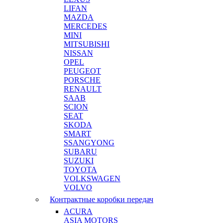
LIFAN
MAZDA
MERCEDES
MINI
MITSUBISHI
NISSAN
OPEL
PEUGEOT
PORSCHE
RENAULT
SAAB
SCION
SEAT
SKODA
SMART
SSANGYONG
SUBARU
SUZUKI
TOYOTA
VOLKSWAGEN
VOLVO
Контрактные коробки передач
ACURA
ASIA MOTORS