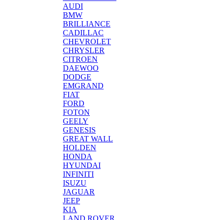
AUDI
BMW
BRILLIANCE
CADILLAC
CHEVROLET
CHRYSLER
CITROEN
DAEWOO
DODGE
EMGRAND
FIAT
FORD
FOTON
GEELY
GENESIS
GREAT WALL
HOLDEN
HONDA
HYUNDAI
INFINITI
ISUZU
JAGUAR
JEEP
KIA
LAND ROVER