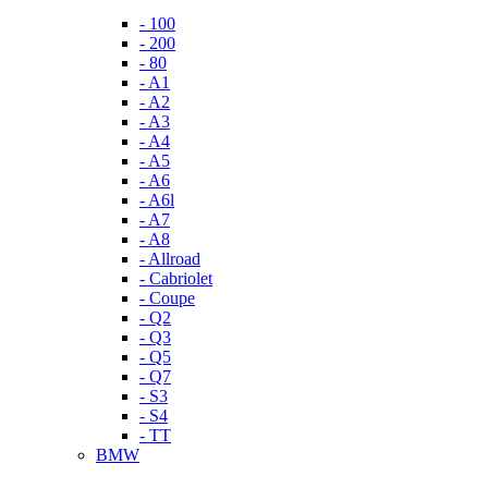
- 100
- 200
- 80
- A1
- A2
- A3
- A4
- A5
- A6
- A6l
- A7
- A8
- Allroad
- Cabriolet
- Coupe
- Q2
- Q3
- Q5
- Q7
- S3
- S4
- TT
BMW