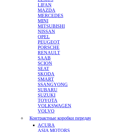
LIFAN
MAZDA
MERCEDES
MINI
MITSUBISHI
NISSAN
OPEL
PEUGEOT
PORSCHE
RENAULT
SAAB
SCION
SEAT
SKODA
SMART
SSANGYONG
SUBARU
SUZUKI
TOYOTA
VOLKSWAGEN
VOLVO
Контрактные коробки передач
ACURA
ASIA MOTORS