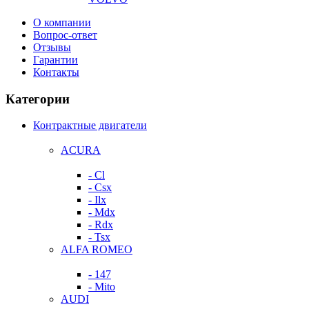
О компании
Вопрос-ответ
Отзывы
Гарантии
Контакты
Категории
Контрактные двигатели
ACURA
- Cl
- Csx
- Ilx
- Mdx
- Rdx
- Tsx
ALFA ROMEO
- 147
- Mito
AUDI