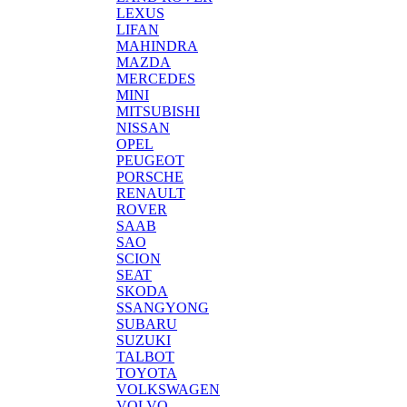
LEXUS
LIFAN
MAHINDRA
MAZDA
MERCEDES
MINI
MITSUBISHI
NISSAN
OPEL
PEUGEOT
PORSCHE
RENAULT
ROVER
SAAB
SAO
SCION
SEAT
SKODA
SSANGYONG
SUBARU
SUZUKI
TALBOT
TOYOTA
VOLKSWAGEN
VOLVO