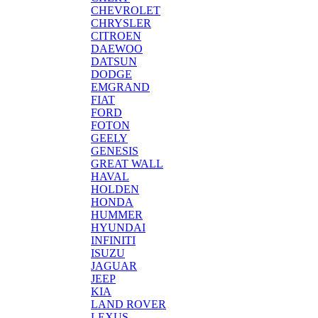
CHEVROLET
CHRYSLER
CITROEN
DAEWOO
DATSUN
DODGE
EMGRAND
FIAT
FORD
FOTON
GEELY
GENESIS
GREAT WALL
HAVAL
HOLDEN
HONDA
HUMMER
HYUNDAI
INFINITI
ISUZU
JAGUAR
JEEP
KIA
LAND ROVER
LEXUS