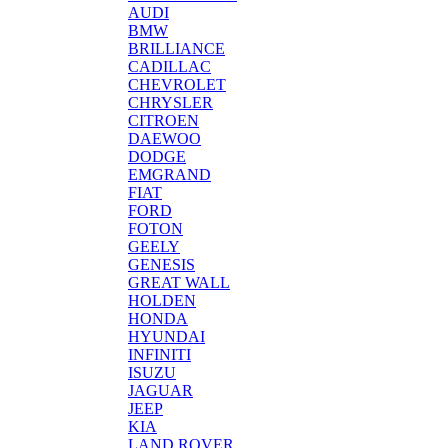
AUDI
BMW
BRILLIANCE
CADILLAC
CHEVROLET
CHRYSLER
CITROEN
DAEWOO
DODGE
EMGRAND
FIAT
FORD
FOTON
GEELY
GENESIS
GREAT WALL
HOLDEN
HONDA
HYUNDAI
INFINITI
ISUZU
JAGUAR
JEEP
KIA
LAND ROVER