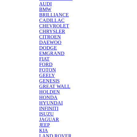
AUDI
BMW
BRILLIANCE
CADILLAC
CHEVROLET
CHRYSLER
CITROEN
DAEWOO
DODGE
EMGRAND
FIAT
FORD
FOTON
GEELY
GENESIS
GREAT WALL
HOLDEN
HONDA
HYUNDAI
INFINITI
ISUZU
JAGUAR
JEEP
KIA
LAND ROVER