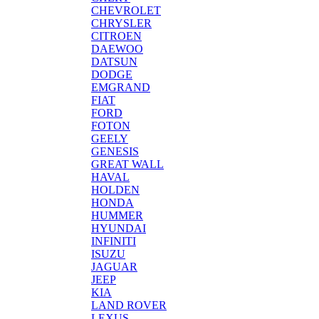
CHEVROLET
CHRYSLER
CITROEN
DAEWOO
DATSUN
DODGE
EMGRAND
FIAT
FORD
FOTON
GEELY
GENESIS
GREAT WALL
HAVAL
HOLDEN
HONDA
HUMMER
HYUNDAI
INFINITI
ISUZU
JAGUAR
JEEP
KIA
LAND ROVER
LEXUS