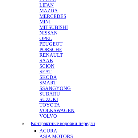
LIFAN
MAZDA
MERCEDES
MINI
MITSUBISHI
NISSAN
OPEL
PEUGEOT
PORSCHE
RENAULT
SAAB
SCION
SEAT
SKODA
SMART
SSANGYONG
SUBARU
SUZUKI
TOYOTA
VOLKSWAGEN
VOLVO
Контрактные коробки передач
ACURA
ASIA MOTORS