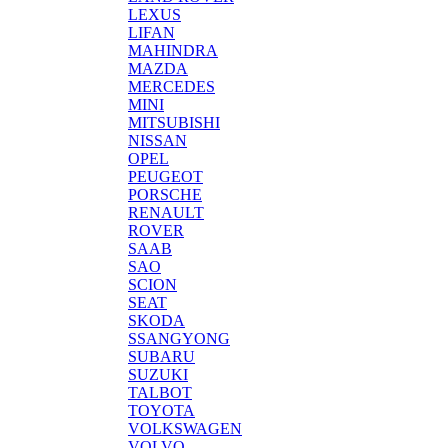
LEXUS
LIFAN
MAHINDRA
MAZDA
MERCEDES
MINI
MITSUBISHI
NISSAN
OPEL
PEUGEOT
PORSCHE
RENAULT
ROVER
SAAB
SAO
SCION
SEAT
SKODA
SSANGYONG
SUBARU
SUZUKI
TALBOT
TOYOTA
VOLKSWAGEN
VOLVO