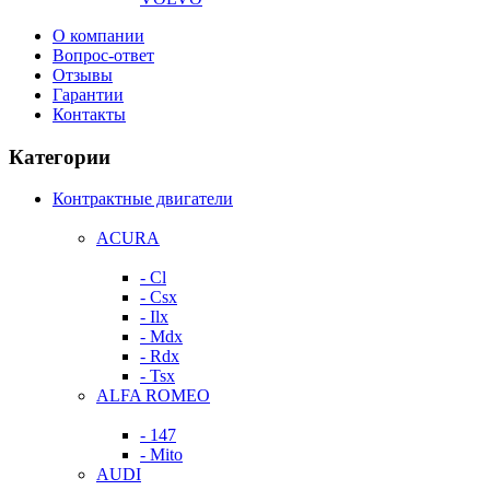
О компании
Вопрос-ответ
Отзывы
Гарантии
Контакты
Категории
Контрактные двигатели
ACURA
- Cl
- Csx
- Ilx
- Mdx
- Rdx
- Tsx
ALFA ROMEO
- 147
- Mito
AUDI