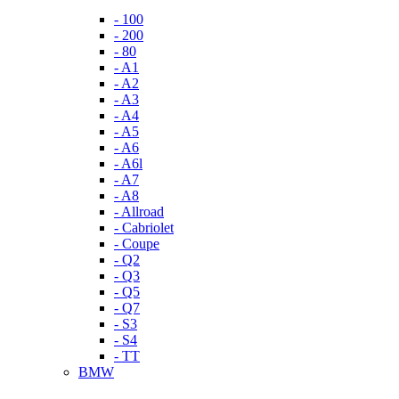
- 100
- 200
- 80
- A1
- A2
- A3
- A4
- A5
- A6
- A6l
- A7
- A8
- Allroad
- Cabriolet
- Coupe
- Q2
- Q3
- Q5
- Q7
- S3
- S4
- TT
BMW