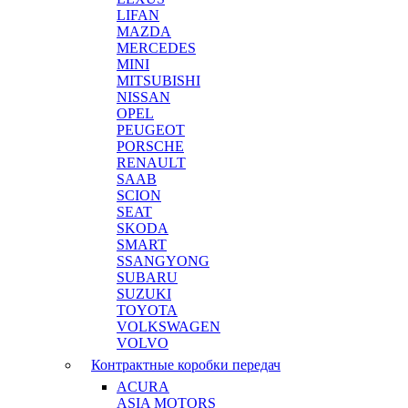
LIFAN
MAZDA
MERCEDES
MINI
MITSUBISHI
NISSAN
OPEL
PEUGEOT
PORSCHE
RENAULT
SAAB
SCION
SEAT
SKODA
SMART
SSANGYONG
SUBARU
SUZUKI
TOYOTA
VOLKSWAGEN
VOLVO
Контрактные коробки передач
ACURA
ASIA MOTORS