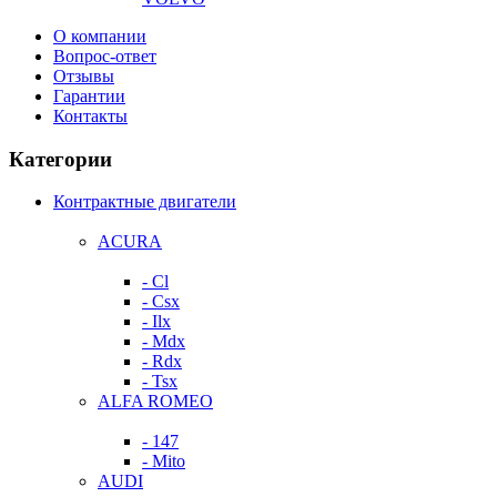
О компании
Вопрос-ответ
Отзывы
Гарантии
Контакты
Категории
Контрактные двигатели
ACURA
- Cl
- Csx
- Ilx
- Mdx
- Rdx
- Tsx
ALFA ROMEO
- 147
- Mito
AUDI