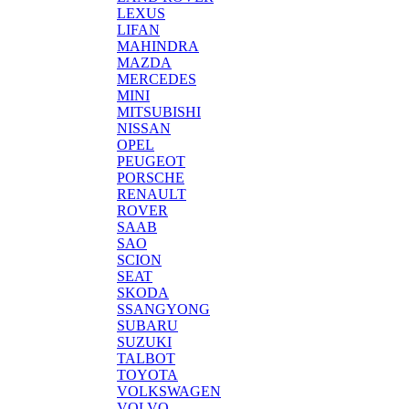
LEXUS
LIFAN
MAHINDRA
MAZDA
MERCEDES
MINI
MITSUBISHI
NISSAN
OPEL
PEUGEOT
PORSCHE
RENAULT
ROVER
SAAB
SAO
SCION
SEAT
SKODA
SSANGYONG
SUBARU
SUZUKI
TALBOT
TOYOTA
VOLKSWAGEN
VOLVO