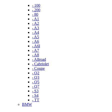
- 100
- 200
- 80
- A1
- A2
- A3
- A4
- A5
- A6
- A6l
- A7
- A8
- Allroad
- Cabriolet
- Coupe
- Q2
- Q3
- Q5
- Q7
- S3
- S4
- TT
BMW