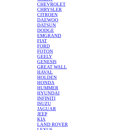
CHEVROLET
CHRYSLER
CITROEN
DAEWOO
DATSUN
DODGE
EMGRAND
FIAT
FORD
FOTON
GEELY
GENESIS
GREAT WALL
HAVAL
HOLDEN
HONDA
HUMMER
HYUNDAI
INFINITI
ISUZU
JAGUAR
JEEP
KIA
LAND ROVER
LEXUS