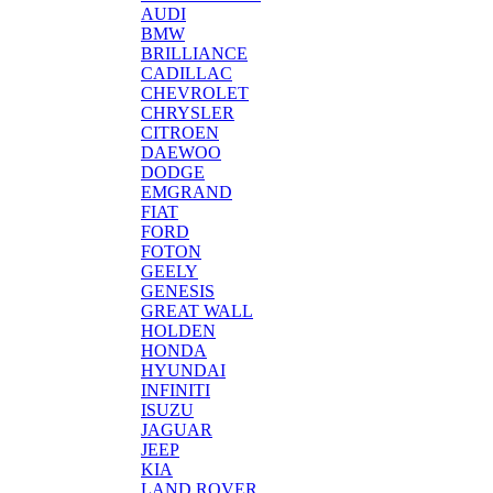
AUDI
BMW
BRILLIANCE
CADILLAC
CHEVROLET
CHRYSLER
CITROEN
DAEWOO
DODGE
EMGRAND
FIAT
FORD
FOTON
GEELY
GENESIS
GREAT WALL
HOLDEN
HONDA
HYUNDAI
INFINITI
ISUZU
JAGUAR
JEEP
KIA
LAND ROVER