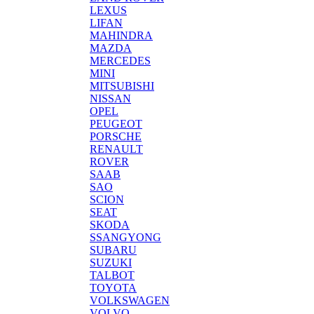
LEXUS
LIFAN
MAHINDRA
MAZDA
MERCEDES
MINI
MITSUBISHI
NISSAN
OPEL
PEUGEOT
PORSCHE
RENAULT
ROVER
SAAB
SAO
SCION
SEAT
SKODA
SSANGYONG
SUBARU
SUZUKI
TALBOT
TOYOTA
VOLKSWAGEN
VOLVO