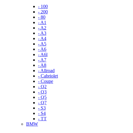
- 100
- 200
- 80
- A1
- A2
- A3
- A4
- A5
- A6
- A6l
- A7
- A8
- Allroad
- Cabriolet
- Coupe
- Q2
- Q3
- Q5
- Q7
- S3
- S4
- TT
BMW