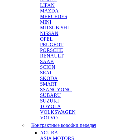
LIFAN
MAZDA
MERCEDES
MINI
MITSUBISHI
NISSAN
OPEL
PEUGEOT
PORSCHE
RENAULT
SAAB
SCION
SEAT
SKODA
SMART
SSANGYONG
SUBARU
SUZUKI
TOYOTA
VOLKSWAGEN
VOLVO
Контрактные коробки передач
ACURA
ASIA MOTORS