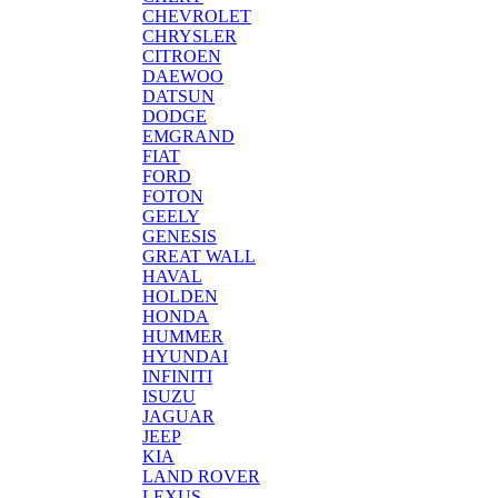
CHEVROLET
CHRYSLER
CITROEN
DAEWOO
DATSUN
DODGE
EMGRAND
FIAT
FORD
FOTON
GEELY
GENESIS
GREAT WALL
HAVAL
HOLDEN
HONDA
HUMMER
HYUNDAI
INFINITI
ISUZU
JAGUAR
JEEP
KIA
LAND ROVER
LEXUS