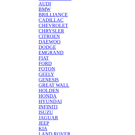
AUDI
BMW
BRILLIANCE
CADILLAC
CHEVROLET
CHRYSLER
CITROEN
DAEWOO
DODGE
EMGRAND
FIAT
FORD
FOTON
GEELY
GENESIS
GREAT WALL
HOLDEN
HONDA
HYUNDAI
INFINITI
ISUZU
JAGUAR
JEEP
KIA
LAND ROVER