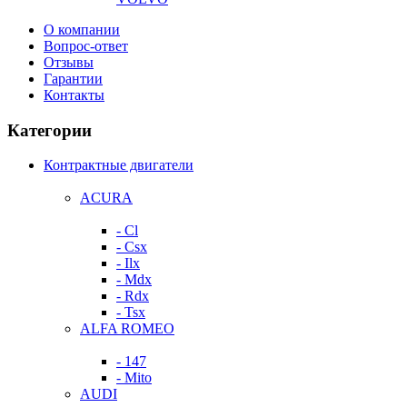
О компании
Вопрос-ответ
Отзывы
Гарантии
Контакты
Категории
Контрактные двигатели
ACURA
- Cl
- Csx
- Ilx
- Mdx
- Rdx
- Tsx
ALFA ROMEO
- 147
- Mito
AUDI