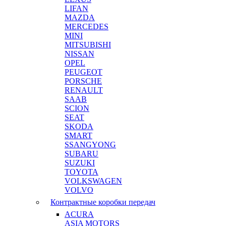
LIFAN
MAZDA
MERCEDES
MINI
MITSUBISHI
NISSAN
OPEL
PEUGEOT
PORSCHE
RENAULT
SAAB
SCION
SEAT
SKODA
SMART
SSANGYONG
SUBARU
SUZUKI
TOYOTA
VOLKSWAGEN
VOLVO
Контрактные коробки передач
ACURA
ASIA MOTORS