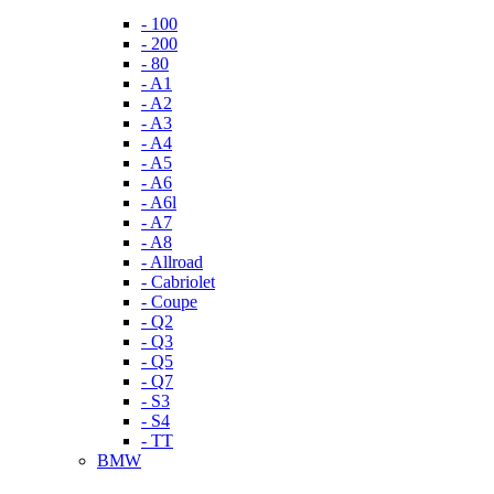
- 100
- 200
- 80
- A1
- A2
- A3
- A4
- A5
- A6
- A6l
- A7
- A8
- Allroad
- Cabriolet
- Coupe
- Q2
- Q3
- Q5
- Q7
- S3
- S4
- TT
BMW