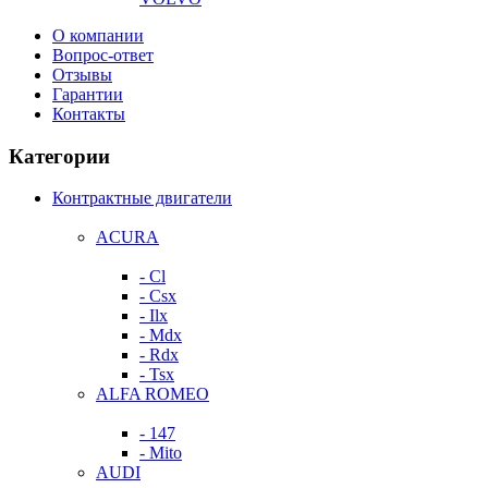
О компании
Вопрос-ответ
Отзывы
Гарантии
Контакты
Категории
Контрактные двигатели
ACURA
- Cl
- Csx
- Ilx
- Mdx
- Rdx
- Tsx
ALFA ROMEO
- 147
- Mito
AUDI