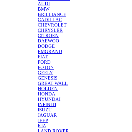
AUDI
BMW
BRILLIANCE
CADILLAC
CHEVROLET
CHRYSLER
CITROEN
DAEWOO
DODGE
EMGRAND
FIAT
FORD
FOTON
GEELY
GENESIS
GREAT WALL
HOLDEN
HONDA
HYUNDAI
INFINITI
ISUZU
JAGUAR
JEEP
KIA
LAND ROVER