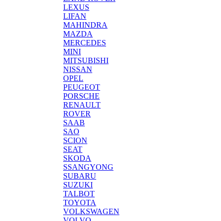
LEXUS
LIFAN
MAHINDRA
MAZDA
MERCEDES
MINI
MITSUBISHI
NISSAN
OPEL
PEUGEOT
PORSCHE
RENAULT
ROVER
SAAB
SAO
SCION
SEAT
SKODA
SSANGYONG
SUBARU
SUZUKI
TALBOT
TOYOTA
VOLKSWAGEN
VOLVO