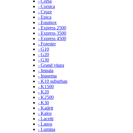
- Corsa
- Corsica
- Cruze
- Epica
- Equinox
- Express 2500
- Express 3500
- Express 4500
- Forester
- G10
- G20
- G30
- Grand vitara
- Impala
- Ipanema
- K10 suburban
- K1500
- K20
- K2500
- K30
- Kadett
- Kalos
- Lacetti
- Lanos
- Lumina