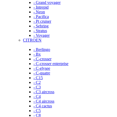
- Grand voyager
- Intrepid
- Neon
- Pacifica
- Pt cruiser
- Sebring
- Stratus
- Voyager
CITROEN
- Berlingo
- Bx
- C-crosser
- C-crosser enterprise
- C-elysee
- C-quatre
- C15
- C2
- C3
- C3 aircross
- C4
- C4 aircross
- C4 cactus
- C5
- C8