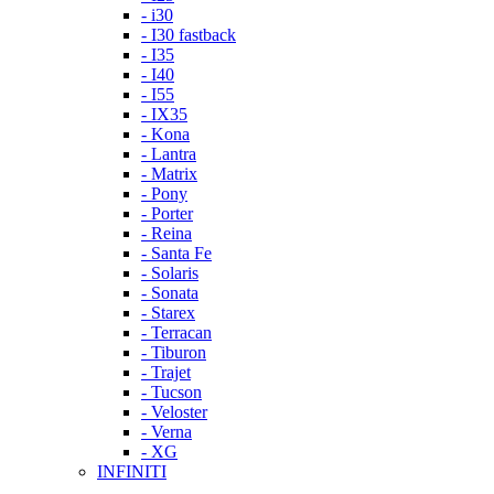
- i30
- I30 fastback
- I35
- I40
- I55
- IX35
- Kona
- Lantra
- Matrix
- Pony
- Porter
- Reina
- Santa Fe
- Solaris
- Sonata
- Starex
- Terracan
- Tiburon
- Trajet
- Tucson
- Veloster
- Verna
- XG
INFINITI