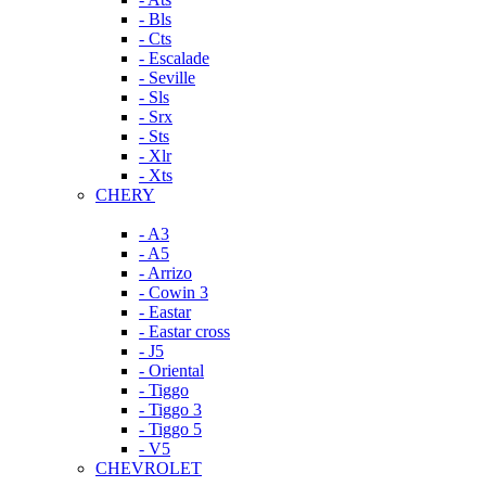
- Bls
- Cts
- Escalade
- Seville
- Sls
- Srx
- Sts
- Xlr
- Xts
CHERY
- A3
- A5
- Arrizo
- Cowin 3
- Eastar
- Eastar cross
- J5
- Oriental
- Tiggo
- Tiggo 3
- Tiggo 5
- V5
CHEVROLET