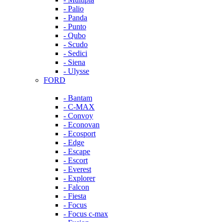
- Palio
- Panda
- Punto
- Qubo
- Scudo
- Sedici
- Siena
- Ulysse
FORD
- Bantam
- C-MAX
- Convoy
- Econovan
- Ecosport
- Edge
- Escape
- Escort
- Everest
- Explorer
- Falcon
- Fiesta
- Focus
- Focus c-max