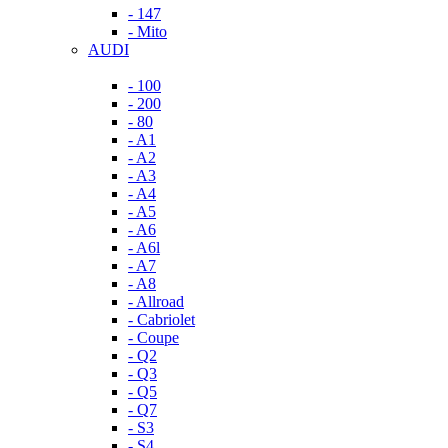
- 147
- Mito
AUDI
- 100
- 200
- 80
- A1
- A2
- A3
- A4
- A5
- A6
- A6l
- A7
- A8
- Allroad
- Cabriolet
- Coupe
- Q2
- Q3
- Q5
- Q7
- S3
- S4