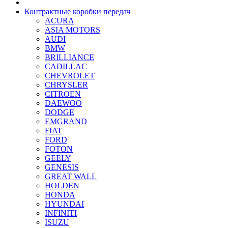
Контрактные коробки передач
ACURA
ASIA MOTORS
AUDI
BMW
BRILLIANCE
CADILLAC
CHEVROLET
CHRYSLER
CITROEN
DAEWOO
DODGE
EMGRAND
FIAT
FORD
FOTON
GEELY
GENESIS
GREAT WALL
HOLDEN
HONDA
HYUNDAI
INFINITI
ISUZU