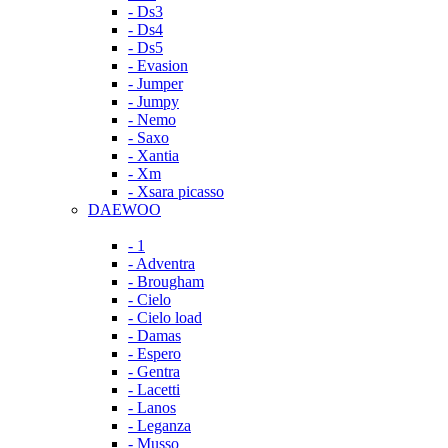
- Ds3
- Ds4
- Ds5
- Evasion
- Jumper
- Jumpy
- Nemo
- Saxo
- Xantia
- Xm
- Xsara picasso
DAEWOO
- 1
- Adventra
- Brougham
- Cielo
- Cielo load
- Damas
- Espero
- Gentra
- Lacetti
- Lanos
- Leganza
- Musso