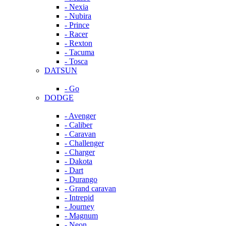
- Nexia
- Nubira
- Prince
- Racer
- Rexton
- Tacuma
- Tosca
DATSUN
- Go
DODGE
- Avenger
- Caliber
- Caravan
- Challenger
- Charger
- Dakota
- Dart
- Durango
- Grand caravan
- Intrepid
- Journey
- Magnum
- Neon