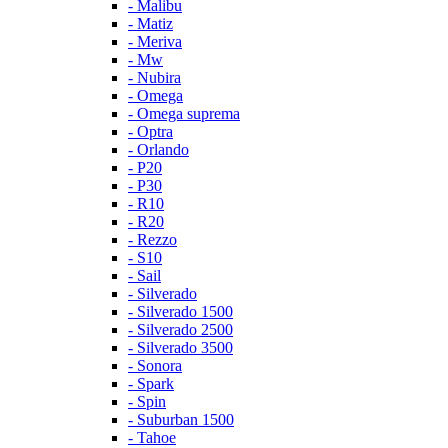
- Malibu
- Matiz
- Meriva
- Mw
- Nubira
- Omega
- Omega suprema
- Optra
- Orlando
- P20
- P30
- R10
- R20
- Rezzo
- S10
- Sail
- Silverado
- Silverado 1500
- Silverado 2500
- Silverado 3500
- Sonora
- Spark
- Spin
- Suburban 1500
- Tahoe