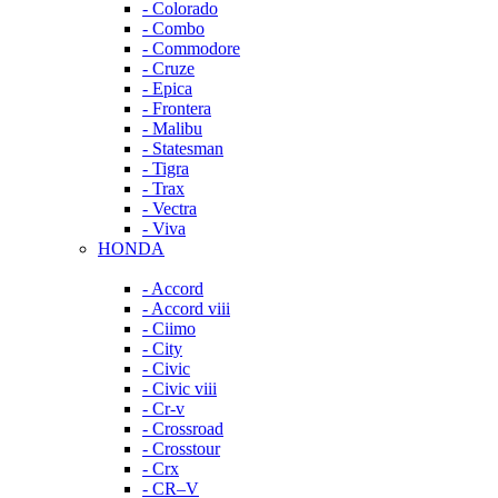
- Colorado
- Combo
- Commodore
- Cruze
- Epica
- Frontera
- Malibu
- Statesman
- Tigra
- Trax
- Vectra
- Viva
HONDA
- Accord
- Accord viii
- Ciimo
- City
- Civic
- Civic viii
- Cr-v
- Crossroad
- Crosstour
- Crx
- CR–V