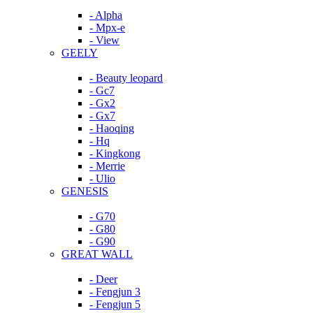
- Alpha
- Mpx-e
- View
GEELY
- Beauty leopard
- Gc7
- Gx2
- Gx7
- Haoqing
- Hq
- Kingkong
- Merrie
- Ulio
GENESIS
- G70
- G80
- G90
GREAT WALL
- Deer
- Fengjun 3
- Fengjun 5