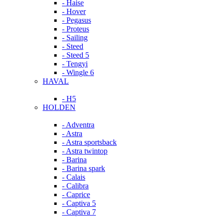
- Haise
- Hover
- Pegasus
- Proteus
- Sailing
- Steed
- Steed 5
- Tengyi
- Wingle 6
HAVAL
- H5
HOLDEN
- Adventra
- Astra
- Astra sportsback
- Astra twintop
- Barina
- Barina spark
- Calais
- Calibra
- Caprice
- Captiva 5
- Captiva 7