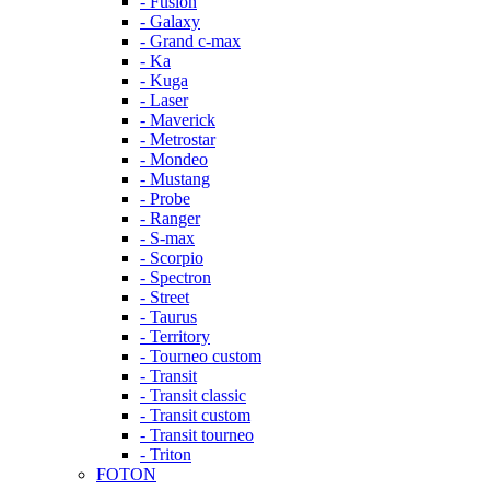
- Fusion
- Galaxy
- Grand c-max
- Ka
- Kuga
- Laser
- Maverick
- Metrostar
- Mondeo
- Mustang
- Probe
- Ranger
- S-max
- Scorpio
- Spectron
- Street
- Taurus
- Territory
- Tourneo custom
- Transit
- Transit classic
- Transit custom
- Transit tourneo
- Triton
FOTON