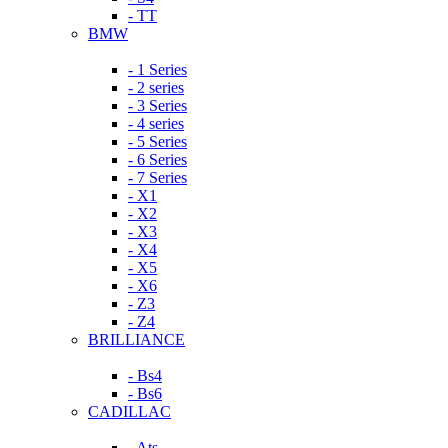
- TT
BMW
- 1 Series
- 2 series
- 3 Series
- 4 series
- 5 Series
- 6 Series
- 7 Series
- X1
- X2
- X3
- X4
- X5
- X6
- Z3
- Z4
BRILLIANCE
- Bs4
- Bs6
CADILLAC
- Ats