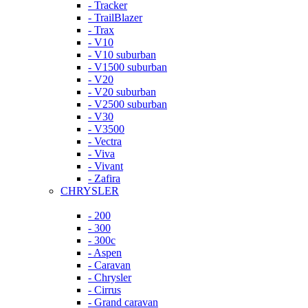
- Tracker
- TrailBlazer
- Trax
- V10
- V10 suburban
- V1500 suburban
- V20
- V20 suburban
- V2500 suburban
- V30
- V3500
- Vectra
- Viva
- Vivant
- Zafira
CHRYSLER
- 200
- 300
- 300c
- Aspen
- Caravan
- Chrysler
- Cirrus
- Grand caravan