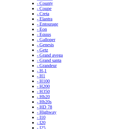
- County
- Coupe
- Creta
- Elantra
- Entourage
- Eon
- Equus
- Galloper
- Genesis
- Getz
- Grand avega
- Grand santa
- Grandeur
- H-1
- H1
- H100
- H200
- H350
- Hb20
- Hb20s
- HD 78
- Highway
- I10
- I20
- I25