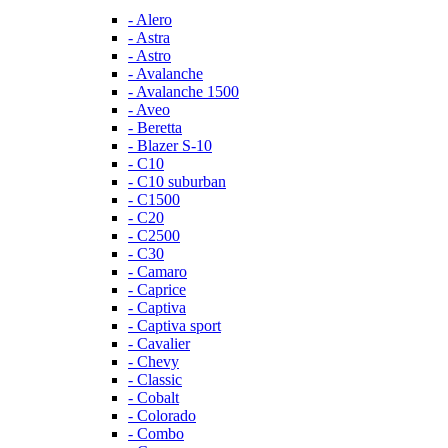
- Alero
- Astra
- Astro
- Avalanche
- Avalanche 1500
- Aveo
- Beretta
- Blazer S-10
- C10
- C10 suburban
- C1500
- C20
- C2500
- C30
- Camaro
- Caprice
- Captiva
- Captiva sport
- Cavalier
- Chevy
- Classic
- Cobalt
- Colorado
- Combo