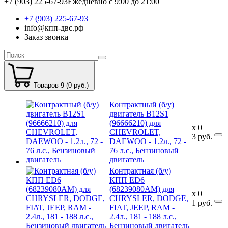
+7 (903) 225-67-93
Ежедневно с 9:00 до 21:00
+7 (903) 225-67-93
info@кпп-двс.рф
Заказ звонка
Товаров 9 (0 руб.)
Контрактный (б/у)
двигатель B12S1
(96666210) для
x
0
CHEVROLET,
3
руб.
DAEWOO - 1.2л., 72 -
76 л.с., Бензиновый
двигатель
Контрактная (б/у)
КПП ED6
(68239080AM) для
x
0
CHRYSLER, DODGE,
1
руб.
FIAT, JEEP, RAM -
2.4л., 181 - 188 л.с.,
Бензиновый двигатель