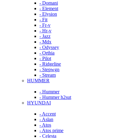
- Domani
- Element
- Elysion
- Fit
- Fr-v
- Hr-v
- Jazz
- Mdx
- Odyssey
- Orthia
- Pilot
- Ridgeline
- Stepwgn
- Stream
HUMMER
- Hummer
- Hummer h2sut
HYUNDAI
- Accent
- Aslan
- Atos
- Atos prime
- Celesta