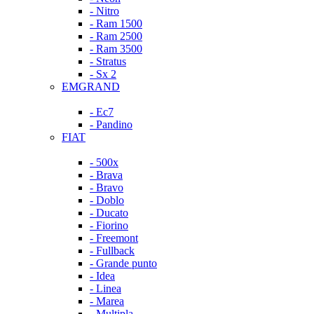
- Nitro
- Ram 1500
- Ram 2500
- Ram 3500
- Stratus
- Sx 2
EMGRAND
- Ec7
- Pandino
FIAT
- 500x
- Brava
- Bravo
- Doblo
- Ducato
- Fiorino
- Freemont
- Fullback
- Grande punto
- Idea
- Linea
- Marea
- Multipla