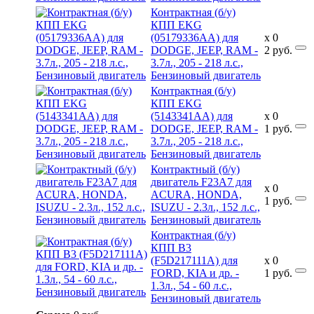
Контрактная (б/у)
КПП EKG
(05179336AA) для
x
0
DODGE, JEEP, RAM -
2
руб.
3.7л., 205 - 218 л.с.,
Бензиновый двигатель
Контрактная (б/у)
КПП EKG
(5143341AA) для
x
0
DODGE, JEEP, RAM -
1
руб.
3.7л., 205 - 218 л.с.,
Бензиновый двигатель
Контрактный (б/у)
двигатель F23A7 для
x
0
ACURA, HONDA,
1
руб.
ISUZU - 2.3л., 152 л.с.,
Бензиновый двигатель
Контрактная (б/у)
КПП B3
(F5D217111A) для
x
0
FORD, KIA и др. -
1
руб.
1.3л., 54 - 60 л.с.,
Бензиновый двигатель