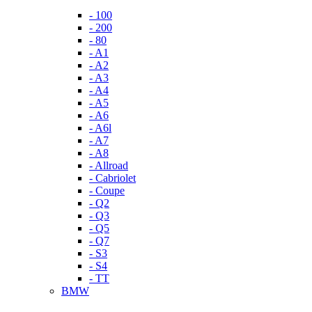
- 100
- 200
- 80
- A1
- A2
- A3
- A4
- A5
- A6
- A6l
- A7
- A8
- Allroad
- Cabriolet
- Coupe
- Q2
- Q3
- Q5
- Q7
- S3
- S4
- TT
BMW