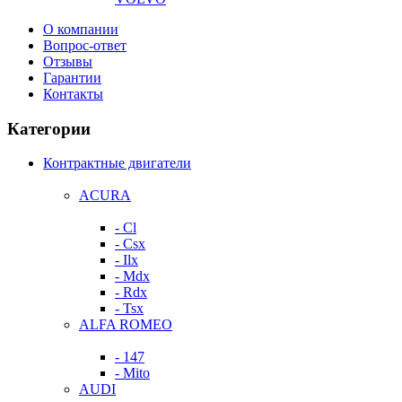
О компании
Вопрос-ответ
Отзывы
Гарантии
Контакты
Категории
Контрактные двигатели
ACURA
- Cl
- Csx
- Ilx
- Mdx
- Rdx
- Tsx
ALFA ROMEO
- 147
- Mito
AUDI