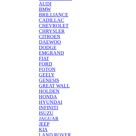
AUDI
BMW
BRILLIANCE
CADILLAC
CHEVROLET
CHRYSLER
CITROEN
DAEWOO
DODGE
EMGRAND
FIAT
FORD
FOTON
GEELY
GENESIS
GREAT WALL
HOLDEN
HONDA
HYUNDAI
INFINITI
ISUZU
JAGUAR
JEEP
KIA
LAND ROVER