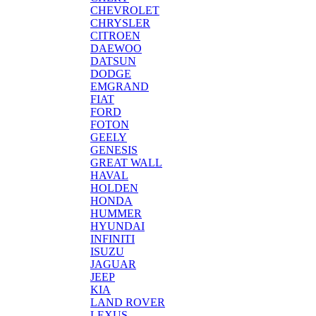
CHEVROLET
CHRYSLER
CITROEN
DAEWOO
DATSUN
DODGE
EMGRAND
FIAT
FORD
FOTON
GEELY
GENESIS
GREAT WALL
HAVAL
HOLDEN
HONDA
HUMMER
HYUNDAI
INFINITI
ISUZU
JAGUAR
JEEP
KIA
LAND ROVER
LEXUS