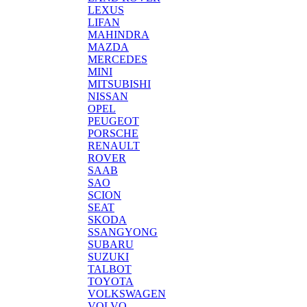
LEXUS
LIFAN
MAHINDRA
MAZDA
MERCEDES
MINI
MITSUBISHI
NISSAN
OPEL
PEUGEOT
PORSCHE
RENAULT
ROVER
SAAB
SAO
SCION
SEAT
SKODA
SSANGYONG
SUBARU
SUZUKI
TALBOT
TOYOTA
VOLKSWAGEN
VOLVO