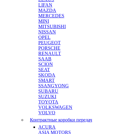
LIFAN
MAZDA
MERCEDES
MINI
MITSUBISHI
NISSAN
OPEL
PEUGEOT
PORSCHE
RENAULT
SAAB
SCION
SEAT
SKODA
SMART
SSANGYONG
SUBARU
SUZUKI
TOYOTA
VOLKSWAGEN
VOLVO
Контрактные коробки передач
ACURA
ASIA MOTORS