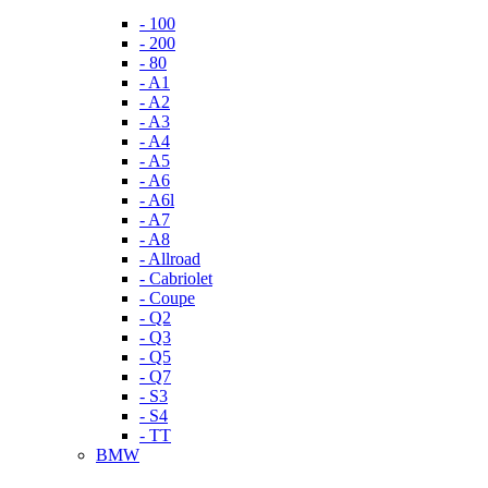
- 100
- 200
- 80
- A1
- A2
- A3
- A4
- A5
- A6
- A6l
- A7
- A8
- Allroad
- Cabriolet
- Coupe
- Q2
- Q3
- Q5
- Q7
- S3
- S4
- TT
BMW