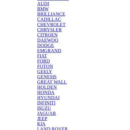
AUDI
BMW
BRILLIANCE
CADILLAC
CHEVROLET
CHRYSLER
CITROEN
DAEWOO
DODGE
EMGRAND
FIAT
FORD
FOTON
GEELY
GENESIS
GREAT WALL
HOLDEN
HONDA
HYUNDAI
INFINITI
ISUZU
JAGUAR
JEEP
KIA
LAND ROVER