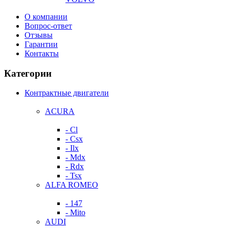
О компании
Вопрос-ответ
Отзывы
Гарантии
Контакты
Категории
Контрактные двигатели
ACURA
- Cl
- Csx
- Ilx
- Mdx
- Rdx
- Tsx
ALFA ROMEO
- 147
- Mito
AUDI