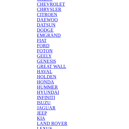
CHEVROLET
CHRYSLER
CITROEN
DAEWOO
DATSUN
DODGE
EMGRAND
FIAT
FORD
FOTON
GEELY
GENESIS
GREAT WALL
HAVAL
HOLDEN
HONDA
HUMMER
HYUNDAI
INFINITI
ISUZU
JAGUAR
JEEP
KIA
LAND ROVER
LEXUS