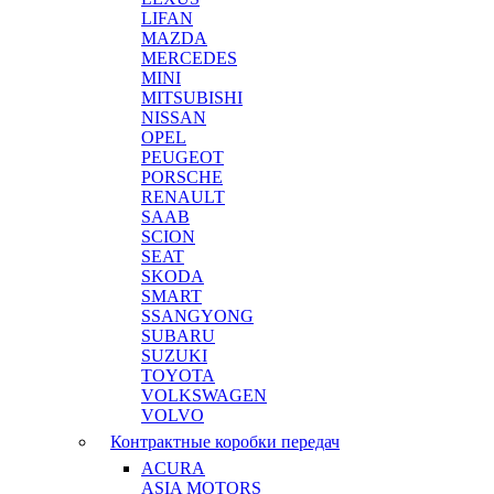
LIFAN
MAZDA
MERCEDES
MINI
MITSUBISHI
NISSAN
OPEL
PEUGEOT
PORSCHE
RENAULT
SAAB
SCION
SEAT
SKODA
SMART
SSANGYONG
SUBARU
SUZUKI
TOYOTA
VOLKSWAGEN
VOLVO
Контрактные коробки передач
ACURA
ASIA MOTORS