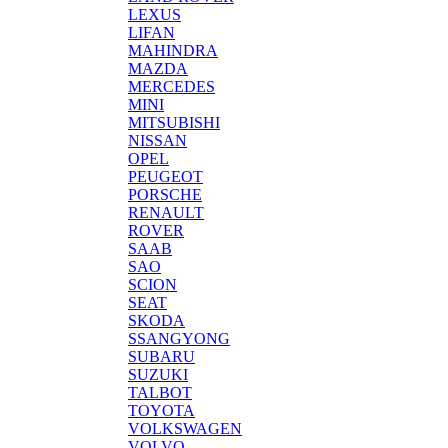
LEXUS
LIFAN
MAHINDRA
MAZDA
MERCEDES
MINI
MITSUBISHI
NISSAN
OPEL
PEUGEOT
PORSCHE
RENAULT
ROVER
SAAB
SAO
SCION
SEAT
SKODA
SSANGYONG
SUBARU
SUZUKI
TALBOT
TOYOTA
VOLKSWAGEN
VOLVO